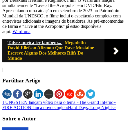
por Breakfast Helsinki e Ragnarok Film. O Wardruna lançará
simultaneamente “Live at the Acropolis” em DVD/Blu-Ray.
Apresentando uma atuação em setembro de 2023 no Património
Mundial da UNESCO, o filme inclui o espetáculo completo com
entrevistas adicionais e imagens de bastidores. As pré-encomendas
de Birna e “Live at the Acropolis” já estão disponíveis
aqui:
Wardruna
Talvez queira ler também...
Megadeth:
David Ellefson Afirmou Que Dave Mustaine
Escreve Alguns Dos Melhores Riffs Do
Mundo
|
Partilhar Artigo
TUNGSTEN lançam vídeo para o tema «The Grand Inferno»
FIRE ACTION lança novo single «Hard Days, Long Nights»
Sobre o Autor