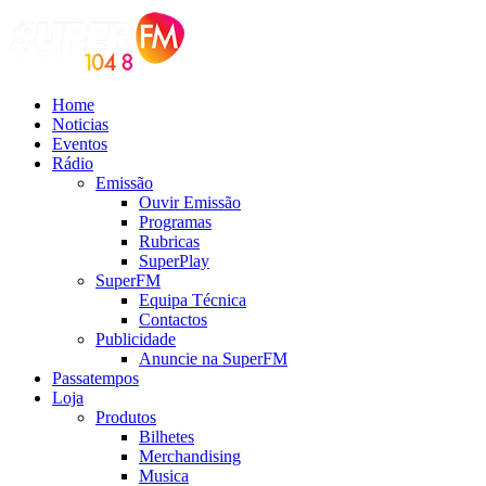
Home
Noticias
Eventos
Rádio
Emissão
Ouvir Emissão
Programas
Rubricas
SuperPlay
SuperFM
Equipa Técnica
Contactos
Publicidade
Anuncie na SuperFM
Passatempos
Loja
Produtos
Bilhetes
Merchandising
Musica