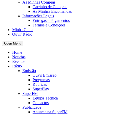
As Minhas Compras
Carrinho de Compras
As Minhas Encomendas
Informações Legais
Entregas e Pagamentos
Termos e Condições
Minha Conta
Ouvir Rádio
Open Menu
Home
Noticias
Eventos
Rádio
Emissão
Ouvir Emissão
Programas
Rubricas
SuperPlay
SuperFM
Equipa Técnica
Contactos
Publicidade
Anuncie na SuperFM