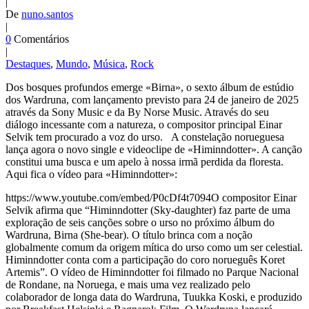
|
De
nuno.santos
|
0
Comentários
|
Destaques
,
Mundo
,
Música
,
Rock
Dos bosques profundos emerge «Birna», o sexto álbum de estúdio
dos Wardruna, com lançamento previsto para 24 de janeiro de 2025
através da Sony Music e da By Norse Music. Através do seu
diálogo incessante com a natureza, o compositor principal Einar
Selvik tem procurado a voz do urso. A constelação norueguesa
lança agora o novo single e videoclipe de «Himinndotter». A canção
constitui uma busca e um apelo à nossa irmã perdida da floresta.
Aqui fica o vídeo para «Himinndotter»:
https://www.youtube.com/embed/P0cDf4t7094O compositor Einar
Selvik afirma que “Himinndotter (Sky-daughter) faz parte de uma
exploração de seis canções sobre o urso no próximo álbum do
Wardruna, Birna (She-bear). O título brinca com a noção
globalmente comum da origem mítica do urso como um ser celestial.
Himinndotter conta com a participação do coro norueguês Koret
Artemis”. O vídeo de Himinndotter foi filmado no Parque Nacional
de Rondane, na Noruega, e mais uma vez realizado pelo
colaborador de longa data do Wardruna, Tuukka Koski, e produzido