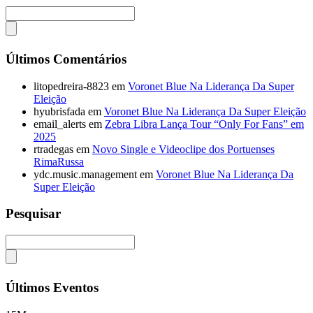
Últimos Comentários
litopedreira-8823
em
Voronet Blue Na Liderança Da Super
Eleição
hyubrisfada
em
Voronet Blue Na Liderança Da Super Eleição
email_alerts
em
Zebra Libra Lança Tour “Only For Fans” em
2025
rtradegas
em
Novo Single e Videoclipe dos Portuenses
RimaRussa
ydc.music.management
em
Voronet Blue Na Liderança Da
Super Eleição
Pesquisar
Últimos Eventos