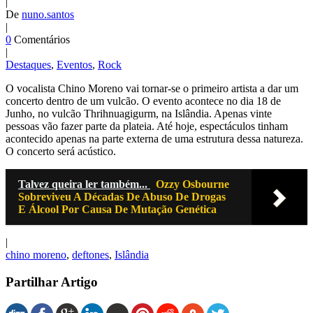
|
De
nuno.santos
|
0
Comentários
|
Destaques
,
Eventos
,
Rock
O vocalista Chino Moreno vai tornar-se o primeiro artista a dar um
concerto dentro de um vulcão. O evento acontece no dia 18 de
Junho, no vulcão Thrihnuagigurm, na Islândia. Apenas vinte
pessoas vão fazer parte da plateia. Até hoje, espectáculos tinham
acontecido apenas na parte externa de uma estrutura dessa natureza.
O concerto será acústico.
Talvez queira ler também...
Ozzy Osbourne
Sobreviveu A Décadas De Abuso De Drogas
E Álcool Por Causa De Mutação Genética
|
chino moreno
,
deftones
,
Islândia
Partilhar Artigo