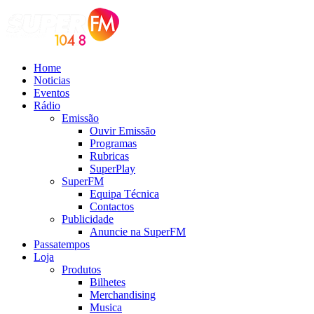
Home
Noticias
Eventos
Rádio
Emissão
Ouvir Emissão
Programas
Rubricas
SuperPlay
SuperFM
Equipa Técnica
Contactos
Publicidade
Anuncie na SuperFM
Passatempos
Loja
Produtos
Bilhetes
Merchandising
Musica