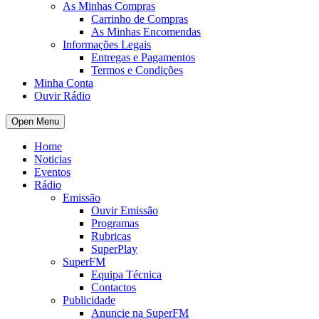
As Minhas Compras
Carrinho de Compras
As Minhas Encomendas
Informações Legais
Entregas e Pagamentos
Termos e Condições
Minha Conta
Ouvir Rádio
Open Menu
Home
Noticias
Eventos
Rádio
Emissão
Ouvir Emissão
Programas
Rubricas
SuperPlay
SuperFM
Equipa Técnica
Contactos
Publicidade
Anuncie na SuperFM