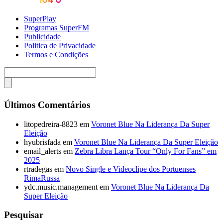
SuperPlay
Programas SuperFM
Publicidade
Politica de Privacidade
Termos e Condições
Últimos Comentários
litopedreira-8823
em
Voronet Blue Na Liderança Da Super
Eleição
hyubrisfada
em
Voronet Blue Na Liderança Da Super Eleição
email_alerts
em
Zebra Libra Lança Tour “Only For Fans” em
2025
rtradegas
em
Novo Single e Videoclipe dos Portuenses
RimaRussa
ydc.music.management
em
Voronet Blue Na Liderança Da
Super Eleição
Pesquisar