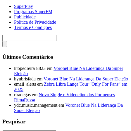
SuperPlay
Programas SuperFM
Publicidade
Politica de Privacidade
Termos e Condições
Últimos Comentários
litopedreira-8823
em
Voronet Blue Na Liderança Da Super
Eleição
hyubrisfada
em
Voronet Blue Na Liderança Da Super Eleição
email_alerts
em
Zebra Libra Lança Tour “Only For Fans” em
2025
rtradegas
em
Novo Single e Videoclipe dos Portuenses
RimaRussa
ydc.music.management
em
Voronet Blue Na Liderança Da
Super Eleição
Pesquisar