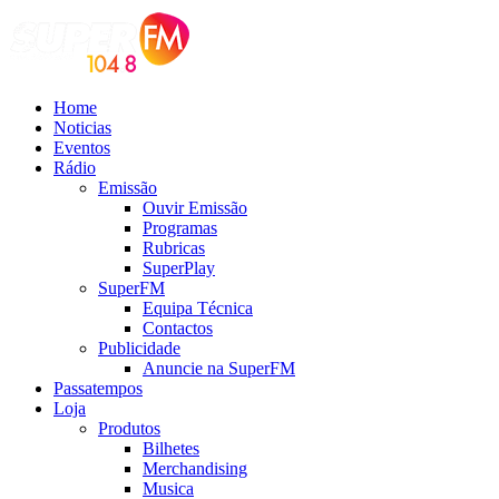
Home
Noticias
Eventos
Rádio
Emissão
Ouvir Emissão
Programas
Rubricas
SuperPlay
SuperFM
Equipa Técnica
Contactos
Publicidade
Anuncie na SuperFM
Passatempos
Loja
Produtos
Bilhetes
Merchandising
Musica