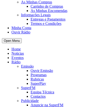
As Minhas Compras
Carrinho de Compras
As Minhas Encomendas
Informações Legais
Entregas e Pagamentos
Termos e Condições
Minha Conta
Ouvir Rádio
Open Menu
Home
Noticias
Eventos
Rádio
Emissão
Ouvir Emissão
Programas
Rubricas
SuperPlay
SuperFM
Equipa Técnica
Contactos
Publicidade
Anuncie na SuperFM