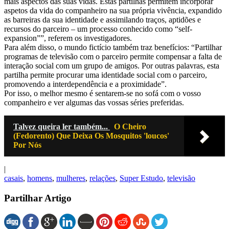
mais aspectos das suas vidas. Estas partilhas permitem incorporar
aspetos da vida do companheiro na sua própria vivência, expandido
as barreiras da sua identidade e assimilando traços, aptidões e
recursos do parceiro – um processo conhecido como “self-
expansion””, referem os investigadores.
Para além disso, o mundo fictício também traz benefícios: “Partilhar
programas de televisão com o parceiro permite compensar a falta de
interação social com um grupo de amigos. Por outras palavras, esta
partilha permite procurar uma identidade social com o parceiro,
promovendo a interdependência e a proximidade”.
Por isso, o melhor mesmo é sentarem-se no sofá com o vosso
companheiro e ver algumas das vossas séries preferidas.
Talvez queira ler também...
O Cheiro
(Fedorento) Que Deixa Os Mosquitos 'loucos'
Por Nós
|
casais
,
homens
,
mulheres
,
relações
,
Super Estudo
,
televisão
Partilhar Artigo