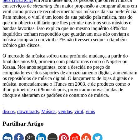
pela BBC/ICM
em Abril deste ano, as pessoas que ouvem música
em serviços de
streaming
têm maior propensão a comprar álbuns em
vinil como prova de reconhecimento aos músicos da sua preferência.
Para muitos, o vinil é um ícone da sua paixão pela música, mas do
que um objecto utilitário que lhes permite ouvir os seus músicos e
bandas favoritas. Isso explica que no mesmo inquérito 48% dos
inquiridos tenham respondido que guardavam mas não ouviam a
música comprada em vinil e 7% não tivessem sequer o também
icónico gira-discos.
O mercado da música sofreu uma profunda mudança a partir do
final dos anos 90, primeiro com plataformas como o Napster ou
Kazaa. Nos anos seguintes, com a descida no preço de
computadores e dos suportes de armazenamento digital, aumentaram
os repositórios de música digital. O lançamento de lojas digitais de
música, nomeadamente o iTunes em 2003, e de produtos como o
iPod primeiro e o iPhone depois, provocaram novas ondas de
choque e alteraram os padrões de consumo de música.
|
discos
,
downloads
,
Música
,
vendas
,
vinil
,
vinis
Partilhar Artigo