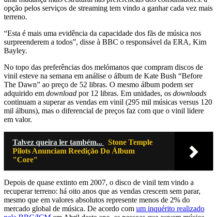
opção pelos serviços de streaming tem vindo a ganhar cada vez mais
terreno.
“Esta é mais uma evidência da capacidade dos fãs de música nos
surpreenderem a todos”, disse à BBC o responsável da ERA, Kim
Bayley.
No topo das preferências dos melómanos que compram discos de
vinil esteve na semana em análise o álbum de Kate Bush “Before
The Dawn” ao preço de 52 libras. O mesmo álbum podem ser
adquirido em
download
por 12 libras. Em unidades, os
downloads
continuam a superar as vendas em vinil (295 mil músicas versus 120
mil álbuns), mas o diferencial de preços faz com que o vinil lidere
em valor.
Talvez queira ler também...
Stone Temple
Pilots Anunciam Reedição Do Álbum
"Core"
Depois de quase extinto em 2007, o disco de vinil tem vindo a
recuperar terreno: há oito anos que as vendas crescem sem parar,
mesmo que em valores absolutos represente menos de 2% do
mercado global de música. De acordo com
um inquérito realizado