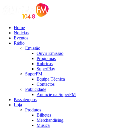
Home
Noticias
Eventos
Rádio
Emissão
Ouvir Emissão
Programas
Rubricas
SuperPlay
SuperFM
Equipa Técnica
Contactos
Publicidade
Anuncie na SuperFM
Passatempos
Loja
Produtos
Bilhetes
Merchandising
Musica