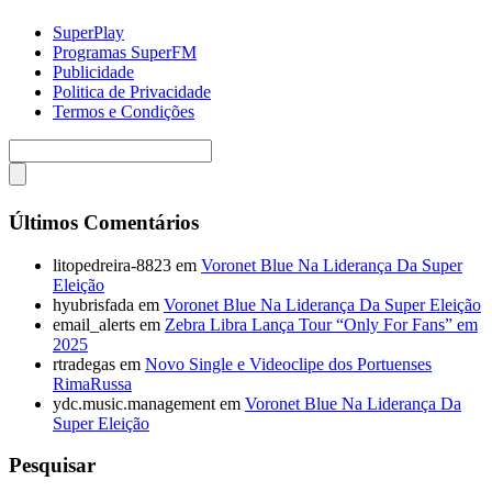
SuperPlay
Programas SuperFM
Publicidade
Politica de Privacidade
Termos e Condições
Últimos Comentários
litopedreira-8823
em
Voronet Blue Na Liderança Da Super
Eleição
hyubrisfada
em
Voronet Blue Na Liderança Da Super Eleição
email_alerts
em
Zebra Libra Lança Tour “Only For Fans” em
2025
rtradegas
em
Novo Single e Videoclipe dos Portuenses
RimaRussa
ydc.music.management
em
Voronet Blue Na Liderança Da
Super Eleição
Pesquisar