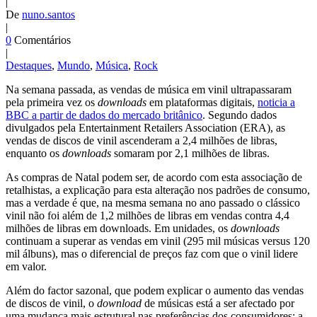
|
De
nuno.santos
|
0
Comentários
|
Destaques
,
Mundo
,
Música
,
Rock
Na semana passada, as vendas de música em vinil ultrapassaram
pela primeira vez os
downloads
em plataformas digitais,
noticia a
BBC a partir de dados do mercado britânico
. Segundo dados
divulgados pela Entertainment Retailers Association (ERA), as
vendas de discos de vinil ascenderam a 2,4 milhões de libras,
enquanto os
downloads
somaram por 2,1 milhões de libras.
As compras de Natal podem ser, de acordo com esta associação de
retalhistas, a explicação para esta alteração nos padrões de consumo,
mas a verdade é que, na mesma semana no ano passado o clássico
vinil não foi além de 1,2 milhões de libras em vendas contra 4,4
milhões de libras em downloads. Em unidades, os
downloads
continuam a superar as vendas em vinil (295 mil músicas versus 120
mil álbuns), mas o diferencial de preços faz com que o vinil lidere
em valor.
Além do factor sazonal, que podem explicar o aumento das vendas
de discos de vinil, o
download
de músicas está a ser afectado por
uma mudança mais estrutural nas preferências dos consumidores: a