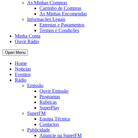
As Minhas Compras
Carrinho de Compras
As Minhas Encomendas
Informações Legais
Entregas e Pagamentos
Termos e Condições
Minha Conta
Ouvir Rádio
Open Menu
Home
Noticias
Eventos
Rádio
Emissão
Ouvir Emissão
Programas
Rubricas
SuperPlay
SuperFM
Equipa Técnica
Contactos
Publicidade
Anuncie na SuperFM