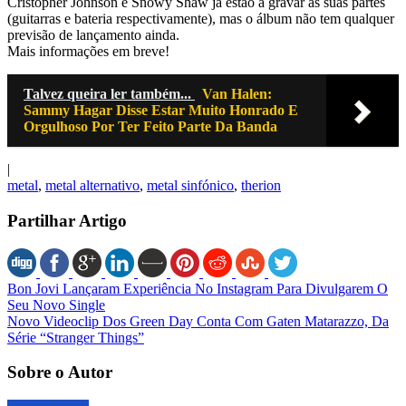
Cristopher Johnson e Snowy Shaw já estão a gravar as suas partes
(guitarras e bateria respectivamente), mas o álbum não tem qualquer
previsão de lançamento ainda.
Mais informações em breve!
Talvez queira ler também...
Van Halen:
Sammy Hagar Disse Estar Muito Honrado E
Orgulhoso Por Ter Feito Parte Da Banda
|
metal
,
metal alternativo
,
metal sinfónico
,
therion
Partilhar Artigo
Bon Jovi Lançaram Experiência No Instagram Para Divulgarem O
Seu Novo Single
Novo Videoclip Dos Green Day Conta Com Gaten Matarazzo, Da
Série “Stranger Things”
Sobre o Autor