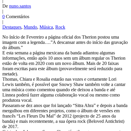
|
De
nuno.santos
|
0
Comentários
|
Destaques
,
Mundo
,
Música
,
Rock
No ínício de Fevereiro a página oficial dos Therion postou uma
imagem com a legenda….”A descansar antes do início das gravação
do álbum.”
E esta semana a página mexicana da banda adiantou algumas
informações, então após 10 anos sem um álbum regular os Therion
estão de volta em 2020 com um novo álbum. Mais de 20 faixas
foram escritas para este álbum (provavelmente será reduzido para
metade).
Thomas, Chiara e Rosalia estarão nas vozes e certamente Lori
Lewis também, é possível que Snowy Shaw também volte a cantar
uma música como comentou quando ele deixou a banda e até
Linnea poderá fazer alguma colaboração vocal ou mesmo como
produtora vocal.
Passaram-se dez anos que foi lançado “Sitra Ahra” e depois a banda
mergulhou em diferentes projetos, como o álbum de versões em
francês “Les Fleurs Du Mal” de 2012 (projecto de 25 anos da
banda) e mais recentemente, a sua ópera rock (Beloved Antichrist)
de 2017.