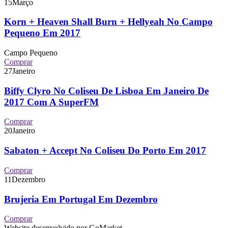
15
Março
Korn + Heaven Shall Burn + Hellyeah No Campo
Pequeno Em 2017
Campo Pequeno
Comprar
27
Janeiro
Biffy Clyro No Coliseu De Lisboa Em Janeiro De
2017 Com A SuperFM
Comprar
20
Janeiro
Sabaton + Accept No Coliseu Do Porto Em 2017
Comprar
11
Dezembro
Brujeria Em Portugal Em Dezembro
Comprar
Website desenvolvido por GoMarket