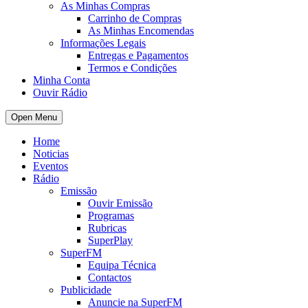
As Minhas Compras
Carrinho de Compras
As Minhas Encomendas
Informações Legais
Entregas e Pagamentos
Termos e Condições
Minha Conta
Ouvir Rádio
Open Menu
Home
Noticias
Eventos
Rádio
Emissão
Ouvir Emissão
Programas
Rubricas
SuperPlay
SuperFM
Equipa Técnica
Contactos
Publicidade
Anuncie na SuperFM