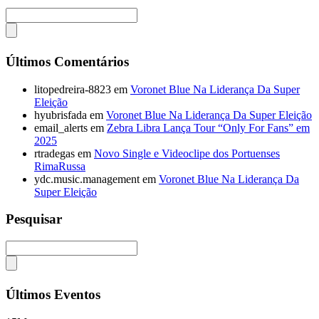
Últimos Comentários
litopedreira-8823
em
Voronet Blue Na Liderança Da Super
Eleição
hyubrisfada
em
Voronet Blue Na Liderança Da Super Eleição
email_alerts
em
Zebra Libra Lança Tour “Only For Fans” em
2025
rtradegas
em
Novo Single e Videoclipe dos Portuenses
RimaRussa
ydc.music.management
em
Voronet Blue Na Liderança Da
Super Eleição
Pesquisar
Últimos Eventos