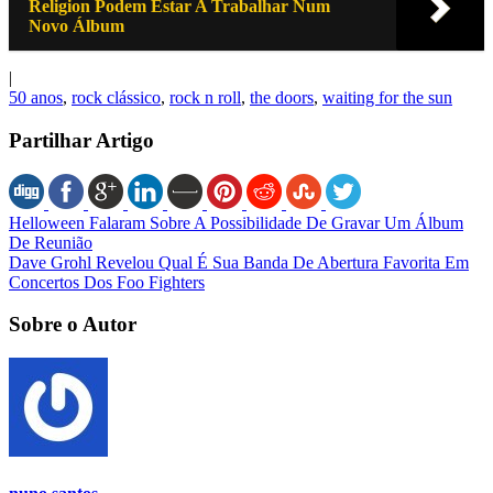
Religion Podem Estar A Trabalhar Num
Novo Álbum
|
50 anos
,
rock clássico
,
rock n roll
,
the doors
,
waiting for the sun
Partilhar Artigo
Helloween Falaram Sobre A Possibilidade De Gravar Um Álbum
De Reunião
Dave Grohl Revelou Qual É Sua Banda De Abertura Favorita Em
Concertos Dos Foo Fighters
Sobre o Autor