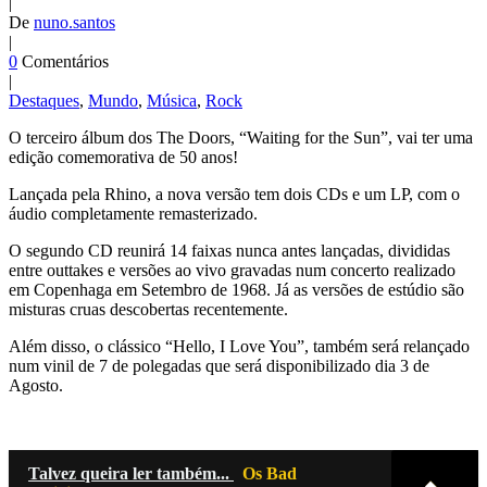
|
De
nuno.santos
|
0
Comentários
|
Destaques
,
Mundo
,
Música
,
Rock
O terceiro álbum dos The Doors, “Waiting for the Sun”, vai ter uma
edição comemorativa de 50 anos!
Lançada pela Rhino, a nova versão tem dois CDs e um LP, com o
áudio completamente remasterizado.
O segundo CD reunirá 14 faixas nunca antes lançadas, divididas
entre outtakes e versões ao vivo gravadas num concerto realizado
em Copenhaga em Setembro de 1968. Já as versões de estúdio são
misturas cruas descobertas recentemente.
Além disso, o clássico “Hello, I Love You”, também será relançado
num vinil de 7 de polegadas que será disponibilizado dia 3 de
Agosto.
Talvez queira ler também...
Os Bad