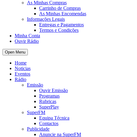
As Minhas Compras
Carrinho de Compras
As Minhas Encomendas
Informações Legais
Entregas e Pagamentos
Termos e Condições
Minha Conta
Ouvir Rádio
Open Menu
Home
Noticias
Eventos
Rádio
Emissão
Ouvir Emissão
Programas
Rubricas
SuperPlay
SuperFM
Equipa Técnica
Contactos
Publicidade
Anuncie na SuperFM