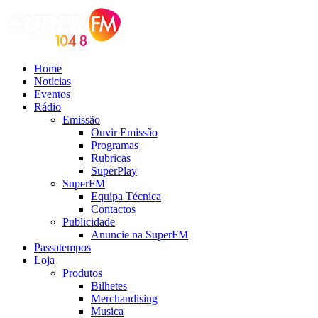
Home
Noticias
Eventos
Rádio
Emissão
Ouvir Emissão
Programas
Rubricas
SuperPlay
SuperFM
Equipa Técnica
Contactos
Publicidade
Anuncie na SuperFM
Passatempos
Loja
Produtos
Bilhetes
Merchandising
Musica