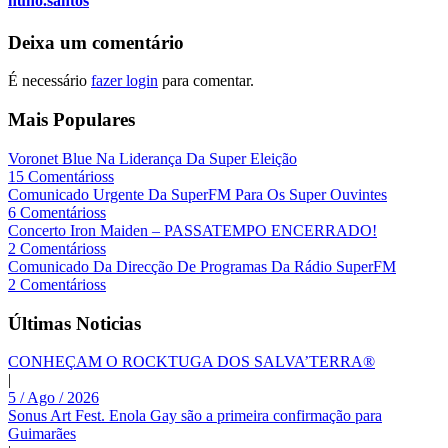
nuno.santos
Deixa um comentário
É necessário
fazer login
para comentar.
Mais Populares
Voronet Blue Na Liderança Da Super Eleição
15 Comentárioss
Comunicado Urgente Da SuperFM Para Os Super Ouvintes
6 Comentárioss
Concerto Iron Maiden – PASSATEMPO ENCERRADO!
2 Comentárioss
Comunicado Da Direcção De Programas Da Rádio SuperFM
2 Comentárioss
Últimas Noticias
CONHEÇAM O ROCKTUGA DOS SALVA’TERRA®
|
5 / Ago / 2026
Sonus Art Fest. Enola Gay são a primeira confirmação para
Guimarães