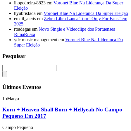
litopedreira-8823
em
Voronet Blue Na Liderança Da Super
Eleição
hyubrisfada
em
Voronet Blue Na Liderança Da Super Eleição
email_alerts
em
Zebra Libra Lança Tour “Only For Fans” em
2025
rtradegas
em
Novo Single e Videoclipe dos Portuenses
RimaRussa
ydc.music.management
em
Voronet Blue Na Liderança Da
Super Eleição
Pesquisar
Últimos Eventos
15
Março
Korn + Heaven Shall Burn + Hellyeah No Campo
Pequeno Em 2017
Campo Pequeno