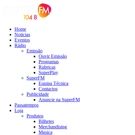
Home
Noticias
Eventos
Rádio
Emissão
Ouvir Emissão
Programas
Rubricas
SuperPlay
SuperFM
Equipa Técnica
Contactos
Publicidade
Anuncie na SuperFM
Passatempos
Loja
Produtos
Bilhetes
Merchandising
Musica