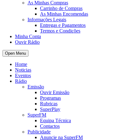
As Minhas Compras
Carrinho de Compras
As Minhas Encomendas
Informações Legais
Entregas e Pagamentos
Termos e Condições
Minha Conta
Ouvir Rádio
Open Menu
Home
Noticias
Eventos
Rádio
Emissão
Ouvir Emissão
Programas
Rubricas
SuperPlay
SuperFM
Equipa Técnica
Contactos
Publicidade
Anuncie na SuperFM