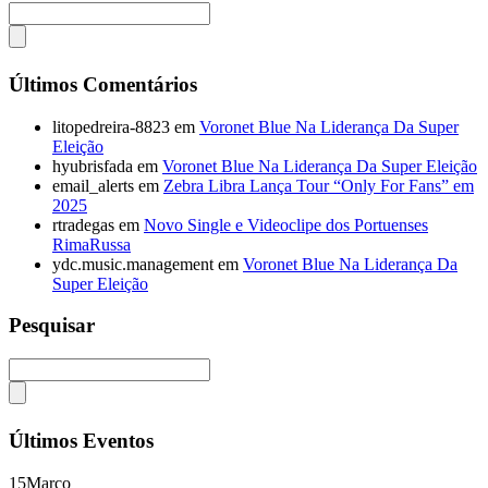
Últimos Comentários
litopedreira-8823
em
Voronet Blue Na Liderança Da Super
Eleição
hyubrisfada
em
Voronet Blue Na Liderança Da Super Eleição
email_alerts
em
Zebra Libra Lança Tour “Only For Fans” em
2025
rtradegas
em
Novo Single e Videoclipe dos Portuenses
RimaRussa
ydc.music.management
em
Voronet Blue Na Liderança Da
Super Eleição
Pesquisar
Últimos Eventos
15
Março