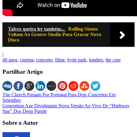
Talvez queira ler também...
Rolling Stones
Voltam Ao Groove Studio Para Gravar Novo
Disco
|
40 anos
,
cinema
,
concerto
,
filme
,
hyde park
,
londres
,
the cure
Partilhar Artigo
The Church Passam Por Portugal Para Dois Concertos Em
Setembro
Generation Axe Divulgaram Nova Versão Ao Vivo De “Highway
Star” Dos Deep Purple
Sobre o Autor