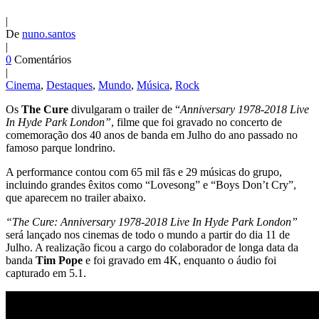
|
De
nuno.santos
|
0
Comentários
|
Cinema
,
Destaques
,
Mundo
,
Música
,
Rock
Os
The Cure
divulgaram o trailer de “
Anniversary 1978-2018 Live
In Hyde Park London”
, filme que foi gravado no concerto de
comemoração dos 40 anos de banda em Julho do ano passado no
famoso parque londrino.
A performance contou com 65 mil fãs e 29 músicas do grupo,
incluindo grandes êxitos como “Lovesong” e “Boys Don’t Cry”,
que aparecem no trailer abaixo.
“The Cure: Anniversary 1978-2018 Live In Hyde Park London”
será lançado nos cinemas de todo o mundo a partir do dia 11 de
Julho. A realização ficou a cargo do colaborador de longa data da
banda
Tim Pope
e foi gravado em 4K, enquanto o áudio foi
capturado em 5.1.