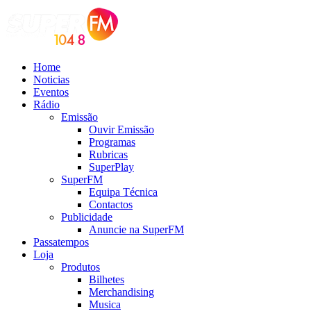
Home
Noticias
Eventos
Rádio
Emissão
Ouvir Emissão
Programas
Rubricas
SuperPlay
SuperFM
Equipa Técnica
Contactos
Publicidade
Anuncie na SuperFM
Passatempos
Loja
Produtos
Bilhetes
Merchandising
Musica