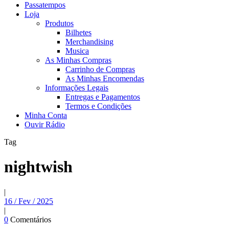
Passatempos
Loja
Produtos
Bilhetes
Merchandising
Musica
As Minhas Compras
Carrinho de Compras
As Minhas Encomendas
Informações Legais
Entregas e Pagamentos
Termos e Condições
Minha Conta
Ouvir Rádio
Tag
nightwish
|
16 / Fev / 2025
|
0
Comentários