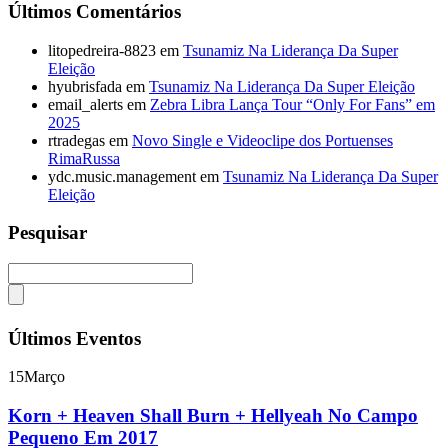
Últimos Comentários
litopedreira-8823
em
Tsunamiz Na Liderança Da Super
Eleição
hyubrisfada
em
Tsunamiz Na Liderança Da Super Eleição
email_alerts
em
Zebra Libra Lança Tour “Only For Fans” em
2025
rtradegas
em
Novo Single e Videoclipe dos Portuenses
RimaRussa
ydc.music.management
em
Tsunamiz Na Liderança Da Super
Eleição
Pesquisar
Últimos Eventos
15
Março
Korn + Heaven Shall Burn + Hellyeah No Campo
Pequeno Em 2017