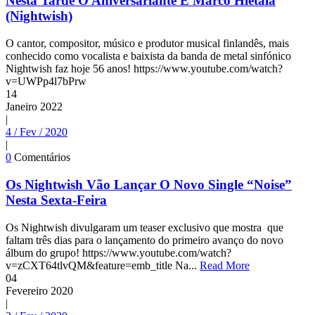
Nesta Tarde O Aniversariante É Marco Hietala
(Nightwish)
O cantor, compositor, músico e produtor musical finlandês, mais
conhecido como vocalista e baixista da banda de metal sinfónico
Nightwish faz hoje 56 anos! https://www.youtube.com/watch?
v=UWPp4l7bPrw
14
Janeiro
2022
|
4 / Fev / 2020
|
0
Comentários
Os Nightwish Vão Lançar O Novo Single “Noise”
Nesta Sexta-Feira
Os Nightwish divulgaram um teaser exclusivo que mostra que
faltam três dias para o lançamento do primeiro avanço do novo
álbum do grupo! https://www.youtube.com/watch?
v=zCXT64tlvQM&feature=emb_title Na...
Read More
04
Fevereiro
2020
|