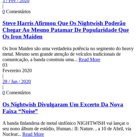
3 / Fev / 2020
|
0
Comentários
Steve Harris Afirmou Que Os Nightwish Poderão
Chegar Ao Mesmo Patamar De Popularidade Que
Os Iron Maiden
Os Iron Maiden são uma verdadeira potência no segmento do heavy
metal. Mesmo sem grande atenção de veículos tradicionais de
comunicação, a banda construiu uma...
Read More
03
Fevereiro
2020
|
28 / Jan / 2020
|
0
Comentários
Os Nightwish Divulgaram Um Excerto Da Nova
Faixa “Noise”
A banda finlandesa de metal sinfónico NIGHTWISH vai lançar o
seu nono álbum de estúdio, Human.: II: Nature. , a 10 de Abril, via
Nuclear...
Read More