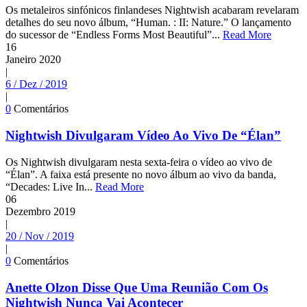
Os metaleiros sinfónicos finlandeses Nightwish acabaram revelaram
detalhes do seu novo álbum, “Human. : II: Nature.” O lançamento
do sucessor de “Endless Forms Most Beautiful”...
Read More
16
Janeiro
2020
|
6 / Dez / 2019
|
0
Comentários
Nightwish Divulgaram Vídeo Ao Vivo De “Élan”
Os Nightwish divulgaram nesta sexta-feira o vídeo ao vivo de
“Élan”. A faixa está presente no novo álbum ao vivo da banda,
“Decades: Live In...
Read More
06
Dezembro
2019
|
20 / Nov / 2019
|
0
Comentários
Anette Olzon Disse Que Uma Reunião Com Os
Nightwish Nunca Vai Acontecer