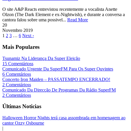
O site A&P Reacts entrevistou recentemente a vocalista Anette
Olzon (The Dark Element e ex-Nightwish), e durante a conversa a
cantora falou sobre uma possivel...
Read More
20
Novembro
2019
1
2
3
…
6
Next ›
Mais Populares
Tsunamiz Na Liderança Da Super Eleição
15 Comentárioss
Comunicado Urgente Da SuperFM Para Os Super Ouvintes
6 Comentárioss
Concerto Iron Maiden – PASSATEMPO ENCERRADO!
2 Comentárioss
Comunicado Da Direcção De Programas Da Rádio SuperFM
2 Comentárioss
Últimas Noticias
Halloween Horror Nights terá casa assombrada em homenagem ao
cantor Ozzy Osbourne
|