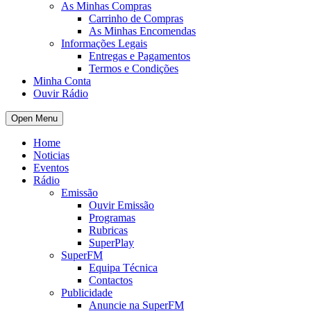
As Minhas Compras
Carrinho de Compras
As Minhas Encomendas
Informações Legais
Entregas e Pagamentos
Termos e Condições
Minha Conta
Ouvir Rádio
Open Menu
Home
Noticias
Eventos
Rádio
Emissão
Ouvir Emissão
Programas
Rubricas
SuperPlay
SuperFM
Equipa Técnica
Contactos
Publicidade
Anuncie na SuperFM