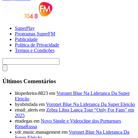
SuperPlay
Programas SuperFM
Publicidade
Politica de Privacidade
Termos e Condições
Últimos Comentários
litopedreira-8823
em
Voronet Blue Na Liderança Da Super
Eleição
hyubrisfada
em
Voronet Blue Na Liderança Da Super Eleição
email_alerts
em
Zebra Libra Lança Tour “Only For Fans” em
2025
rtradegas
em
Novo Single e Videoclipe dos Portuenses
RimaRussa
ydc.music.management
em
Voronet Blue Na Liderança Da
Super Eleição