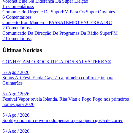
Voronet Blue Na Liderança Da Super Eleição
15 Comentárioss
Comunicado Urgente Da SuperFM Para Os Super Ouvintes
6 Comentárioss
Concerto Iron Maiden – PASSATEMPO ENCERRADO!
2 Comentárioss
Comunicado Da Direcção De Programas Da Rádio SuperFM
2 Comentárioss
Últimas Noticias
CONHEÇAM O ROCKTUGA DOS SALVA’TERRA®
|
5 / Ago / 2026
Sonus Art Fest. Enola Gay são a primeira confirmação para
Guimarães
|
5 / Ago / 2026
Festival Vapor revela Iolanda, Rita Vian e Fogo Fogo nos primeiros
nomes para 2026
|
5 / Ago / 2026
Spotify criou um novo modo pensado para quem gosta de correr
|
5 / Ago / 2026