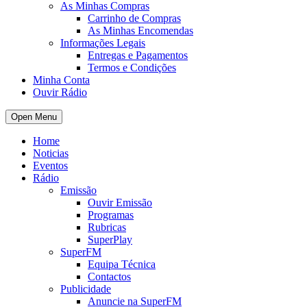
As Minhas Compras
Carrinho de Compras
As Minhas Encomendas
Informações Legais
Entregas e Pagamentos
Termos e Condições
Minha Conta
Ouvir Rádio
Open Menu
Home
Noticias
Eventos
Rádio
Emissão
Ouvir Emissão
Programas
Rubricas
SuperPlay
SuperFM
Equipa Técnica
Contactos
Publicidade
Anuncie na SuperFM