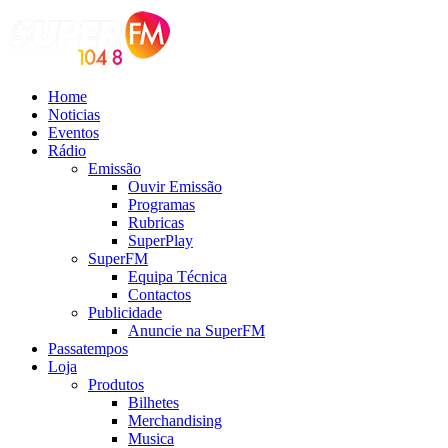
Home
Noticias
Eventos
Rádio
Emissão
Ouvir Emissão
Programas
Rubricas
SuperPlay
SuperFM
Equipa Técnica
Contactos
Publicidade
Anuncie na SuperFM
Passatempos
Loja
Produtos
Bilhetes
Merchandising
Musica