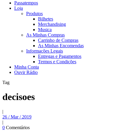
Passatempos
Loja
Produtos
Bilhetes
Merchandising
Musica
As Minhas Compras
Carrinho de Compras
As Minhas Encomendas
Informações Legais
Entregas e Pagamentos
Termos e Condições
Minha Conta
Ouvir Rádio
Tag
decisoes
|
26 / Mar / 2019
|
0
Comentários