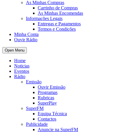
As Minhas Compras
Carrinho de Compras
As Minhas Encomendas
Informações Legais
Entregas e Pagamentos
Termos e Condições
Minha Conta
Ouvir Rádio
Open Menu
Home
Noticias
Eventos
Rádio
Emissão
Ouvir Emissão
Programas
Rubricas
SuperPlay
SuperFM
Equipa Técnica
Contactos
Publicidade
Anuncie na SuperFM