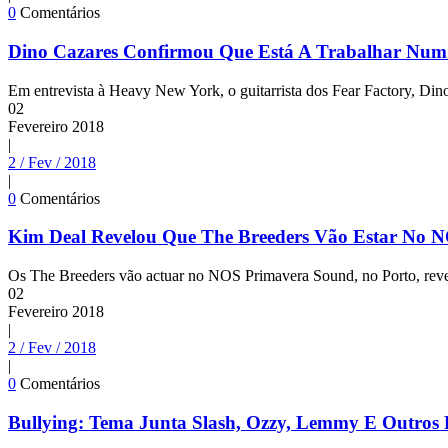
0
Comentários
Dino Cazares Confirmou Que Está A Trabalhar Num
Em entrevista à Heavy New York, o guitarrista dos Fear Factory, Dino
02
Fevereiro
2018
|
2 / Fev / 2018
|
0
Comentários
Kim Deal Revelou Que The Breeders Vão Estar No 
Os The Breeders vão actuar no NOS Primavera Sound, no Porto, reve
02
Fevereiro
2018
|
2 / Fev / 2018
|
0
Comentários
Bullying: Tema Junta Slash, Ozzy, Lemmy E Outro