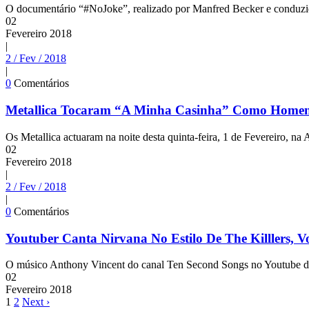
O documentário “#NoJoke”, realizado por Manfred Becker e conduzido 
02
Fevereiro
2018
|
2 / Fev / 2018
|
0
Comentários
Metallica Tocaram “A Minha Casinha” Como Homen
Os Metallica actuaram na noite desta quinta-feira, 1 de Fevereiro, n
02
Fevereiro
2018
|
2 / Fev / 2018
|
0
Comentários
Youtuber Canta Nirvana No Estilo De The Killlers, V
O músico Anthony Vincent do canal Ten Second Songs no Youtube div
02
Fevereiro
2018
1
2
Next ›