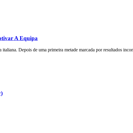
tivar A Equipa
iga italiana. Depois de uma primeira metade marcada por resultados inc
y)