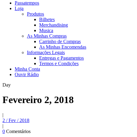
Passatempos
Loja
Produtos
Bilhetes
Merchandising
Musica
As Minhas Compras
Carrinho de Compras
As Minhas Encomendas
Informações Legais
Entregas e Pagamentos
Termos e Condições
Minha Conta
Ouvir Rádio
Day
Fevereiro 2, 2018
|
2 / Fev / 2018
|
0
Comentários