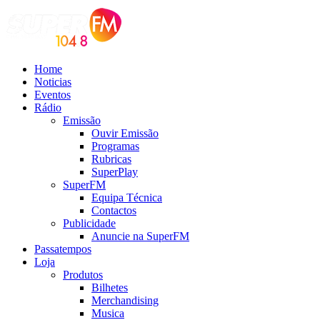
Home
Noticias
Eventos
Rádio
Emissão
Ouvir Emissão
Programas
Rubricas
SuperPlay
SuperFM
Equipa Técnica
Contactos
Publicidade
Anuncie na SuperFM
Passatempos
Loja
Produtos
Bilhetes
Merchandising
Musica