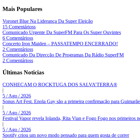
Mais Populares
Voronet Blue Na Liderança Da Super Eleição
15 Comentárioss
Comunicado Urgente Da SuperFM Para Os Super Ouvintes
6 Comentárioss
Concerto Iron Maiden – PASSATEMPO ENCERRADO!
2 Comentárioss
Comunicado Da Direcção De Programas Da Rádio SuperFM
2 Comentárioss
Últimas Noticias
CONHEÇAM O ROCKTUGA DOS SALVA’TERRA®
|
5 / Ago / 2026
Sonus Art Fest. Enola Gay são a primeira confirmação para Guimarãe
|
5 / Ago / 2026
Festival Vapor revela Iolanda, Rita Vian e Fogo Fogo nos primeiros 
|
5 / Ago / 2026
Spotify criou um novo modo pensado para quem gosta de correr