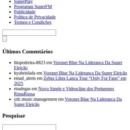
SuperPlay
Programas SuperFM
Publicidade
Politica de Privacidade
Termos e Condições
Últimos Comentários
litopedreira-8823
em
Voronet Blue Na Liderança Da Super
Eleição
hyubrisfada
em
Voronet Blue Na Liderança Da Super Eleição
email_alerts
em
Zebra Libra Lança Tour “Only For Fans” em
2025
rtradegas
em
Novo Single e Videoclipe dos Portuenses
RimaRussa
ydc.music.management
em
Voronet Blue Na Liderança Da
Super Eleição
Pesquisar