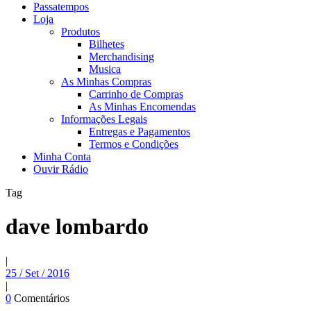
Passatempos
Loja
Produtos
Bilhetes
Merchandising
Musica
As Minhas Compras
Carrinho de Compras
As Minhas Encomendas
Informações Legais
Entregas e Pagamentos
Termos e Condições
Minha Conta
Ouvir Rádio
Tag
dave lombardo
|
25 / Set / 2016
|
0
Comentários