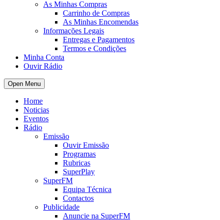
As Minhas Compras
Carrinho de Compras
As Minhas Encomendas
Informações Legais
Entregas e Pagamentos
Termos e Condições
Minha Conta
Ouvir Rádio
Open Menu
Home
Noticias
Eventos
Rádio
Emissão
Ouvir Emissão
Programas
Rubricas
SuperPlay
SuperFM
Equipa Técnica
Contactos
Publicidade
Anuncie na SuperFM