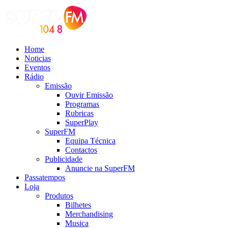
Home
Noticias
Eventos
Rádio
Emissão
Ouvir Emissão
Programas
Rubricas
SuperPlay
SuperFM
Equipa Técnica
Contactos
Publicidade
Anuncie na SuperFM
Passatempos
Loja
Produtos
Bilhetes
Merchandising
Musica