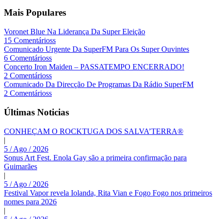
Mais Populares
Voronet Blue Na Liderança Da Super Eleição
15 Comentárioss
Comunicado Urgente Da SuperFM Para Os Super Ouvintes
6 Comentárioss
Concerto Iron Maiden – PASSATEMPO ENCERRADO!
2 Comentárioss
Comunicado Da Direcção De Programas Da Rádio SuperFM
2 Comentárioss
Últimas Noticias
CONHEÇAM O ROCKTUGA DOS SALVA’TERRA®
|
5 / Ago / 2026
Sonus Art Fest. Enola Gay são a primeira confirmação para
Guimarães
|
5 / Ago / 2026
Festival Vapor revela Iolanda, Rita Vian e Fogo Fogo nos primeiros
nomes para 2026
|