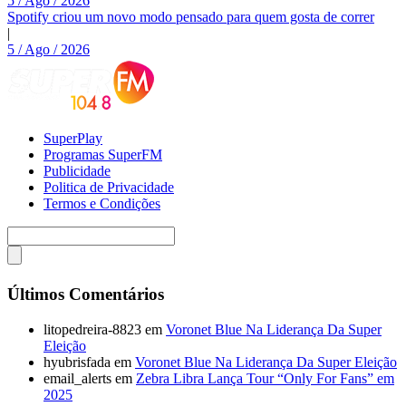
5 / Ago / 2026
Spotify criou um novo modo pensado para quem gosta de correr
|
5 / Ago / 2026
SuperPlay
Programas SuperFM
Publicidade
Politica de Privacidade
Termos e Condições
Últimos Comentários
litopedreira-8823
em
Voronet Blue Na Liderança Da Super
Eleição
hyubrisfada
em
Voronet Blue Na Liderança Da Super Eleição
email_alerts
em
Zebra Libra Lança Tour “Only For Fans” em
2025