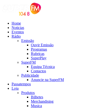
Home
Noticias
Eventos
Rádio
Emissão
Ouvir Emissão
Programas
Rubricas
SuperPlay
SuperFM
Equipa Técnica
Contactos
Publicidade
Anuncie na SuperFM
Passatempos
Loja
Produtos
Bilhetes
Merchandising
Musica