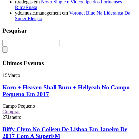
rtradegas
em
Novo Single e Videoclipe dos Portuenses
RimaRussa
ydc.music.management
em
Voronet Blue Na Liderança Da
Super Eleição
Pesquisar
Últimos Eventos
15
Março
Korn + Heaven Shall Burn + Hellyeah No Campo
Pequeno Em 2017
Campo Pequeno
Comprar
27
Janeiro
Biffy Clyro No Coliseu De Lisboa Em Janeiro De
2017 Com A SuperFM