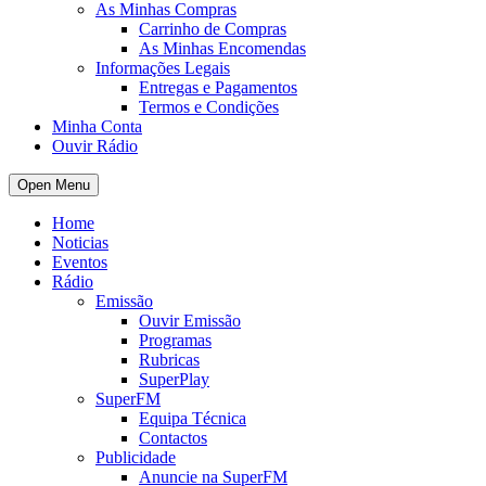
As Minhas Compras
Carrinho de Compras
As Minhas Encomendas
Informações Legais
Entregas e Pagamentos
Termos e Condições
Minha Conta
Ouvir Rádio
Open Menu
Home
Noticias
Eventos
Rádio
Emissão
Ouvir Emissão
Programas
Rubricas
SuperPlay
SuperFM
Equipa Técnica
Contactos
Publicidade
Anuncie na SuperFM