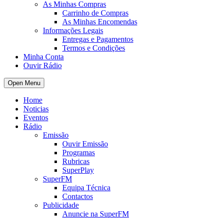
As Minhas Compras
Carrinho de Compras
As Minhas Encomendas
Informações Legais
Entregas e Pagamentos
Termos e Condições
Minha Conta
Ouvir Rádio
Open Menu
Home
Noticias
Eventos
Rádio
Emissão
Ouvir Emissão
Programas
Rubricas
SuperPlay
SuperFM
Equipa Técnica
Contactos
Publicidade
Anuncie na SuperFM