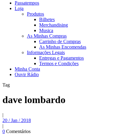
Passatempos
Loja
Produtos
Bilhetes
Merchandising
Musica
As Minhas Compras
Carrinho de Compras
As Minhas Encomendas
Informações Legais
Entregas e Pagamentos
Termos e Condições
Minha Conta
Ouvir Rádio
Tag
dave lombardo
|
20 / Jan / 2018
|
0
Comentários