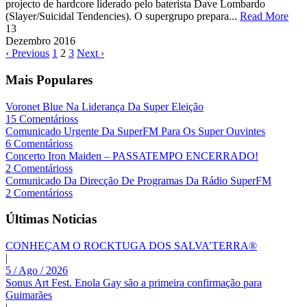
projecto de hardcore liderado pelo baterista Dave Lombardo
(Slayer/Suicidal Tendencies). O supergrupo prepara...
Read More
13
Dezembro
2016
‹ Previous
1
2
3
Next ›
Mais Populares
Voronet Blue Na Liderança Da Super Eleição
15 Comentárioss
Comunicado Urgente Da SuperFM Para Os Super Ouvintes
6 Comentárioss
Concerto Iron Maiden – PASSATEMPO ENCERRADO!
2 Comentárioss
Comunicado Da Direcção De Programas Da Rádio SuperFM
2 Comentárioss
Últimas Noticias
CONHEÇAM O ROCKTUGA DOS SALVA’TERRA®
|
5 / Ago / 2026
Sonus Art Fest. Enola Gay são a primeira confirmação para
Guimarães