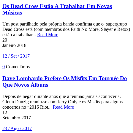
Os Dead Cross Estão A Trabalhar Em Novas
Músicas
Um post partilhado pela própria banda confirma que o supergrupo
Dead Cross está (com membros dos Faith No More, Slayer e Retox)
estão a trabalhar...
Read More
20
Janeiro
2018
|
12 / Set / 2017
|
0
Comentários
Dave Lombardo Prefere Os Misfits Em Tournée Do
Que Novos Álbuns
Depois de negar durante anos que a reunião jamais aconteceria,
Glenn Danzig reuniu-se com Jerry Only e os Misfits para alguns
concertos no “2016 Riot...
Read More
12
Setembro
2017
|
23 / Ago / 2017