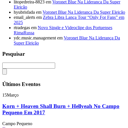
litopedreira-8823
em
Voronet Blue Na Liderança Da Super
Eleição
hyubrisfada
em
Voronet Blue Na Liderança Da Super Eleição
email_alerts
em
Zebra Libra Lança Tour “Only For Fans” em
2025
rtradegas
em
Novo Single e Videoclipe dos Portuenses
RimaRussa
ydc.music.management
em
Voronet Blue Na Liderança Da
Super Eleição
Pesquisar
Últimos Eventos
15
Março
Korn + Heaven Shall Burn + Hellyeah No Campo
Pequeno Em 2017
Campo Pequeno