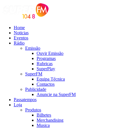
Home
Noticias
Eventos
Rádio
Emissão
Ouvir Emissão
Programas
Rubricas
SuperPlay
SuperFM
Equipa Técnica
Contactos
Publicidade
Anuncie na SuperFM
Passatempos
Loja
Produtos
Bilhetes
Merchandising
Musica