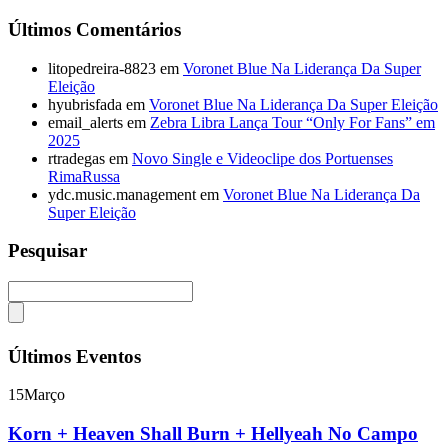
Últimos Comentários
litopedreira-8823
em
Voronet Blue Na Liderança Da Super
Eleição
hyubrisfada
em
Voronet Blue Na Liderança Da Super Eleição
email_alerts
em
Zebra Libra Lança Tour “Only For Fans” em
2025
rtradegas
em
Novo Single e Videoclipe dos Portuenses
RimaRussa
ydc.music.management
em
Voronet Blue Na Liderança Da
Super Eleição
Pesquisar
Últimos Eventos
15
Março
Korn + Heaven Shall Burn + Hellyeah No Campo