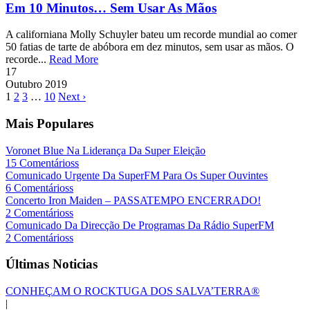
Em 10 Minutos… Sem Usar As Mãos
A californiana Molly Schuyler bateu um recorde mundial ao comer
50 fatias de tarte de abóbora em dez minutos, sem usar as mãos. O
recorde...
Read More
17
Outubro
2019
1
2
3
…
10
Next ›
Mais Populares
Voronet Blue Na Liderança Da Super Eleição
15 Comentárioss
Comunicado Urgente Da SuperFM Para Os Super Ouvintes
6 Comentárioss
Concerto Iron Maiden – PASSATEMPO ENCERRADO!
2 Comentárioss
Comunicado Da Direcção De Programas Da Rádio SuperFM
2 Comentárioss
Últimas Noticias
CONHEÇAM O ROCKTUGA DOS SALVA’TERRA®
|