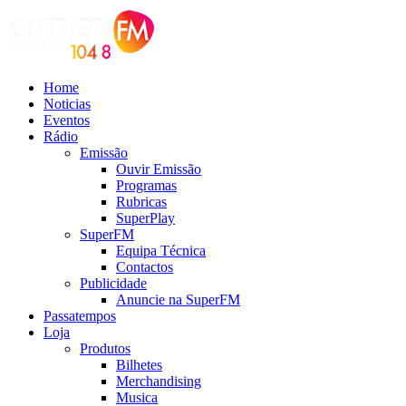
Home
Noticias
Eventos
Rádio
Emissão
Ouvir Emissão
Programas
Rubricas
SuperPlay
SuperFM
Equipa Técnica
Contactos
Publicidade
Anuncie na SuperFM
Passatempos
Loja
Produtos
Bilhetes
Merchandising
Musica