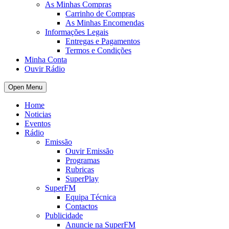
As Minhas Compras
Carrinho de Compras
As Minhas Encomendas
Informações Legais
Entregas e Pagamentos
Termos e Condições
Minha Conta
Ouvir Rádio
Open Menu
Home
Noticias
Eventos
Rádio
Emissão
Ouvir Emissão
Programas
Rubricas
SuperPlay
SuperFM
Equipa Técnica
Contactos
Publicidade
Anuncie na SuperFM