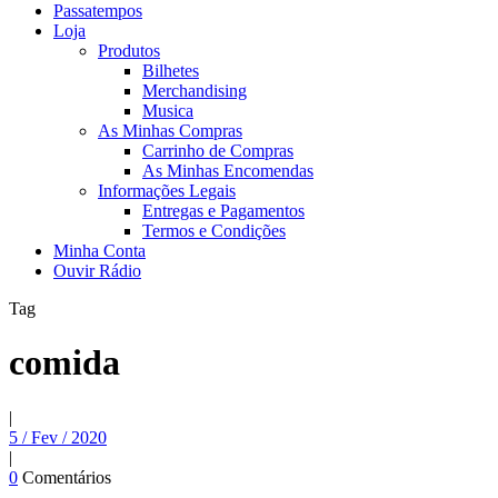
Passatempos
Loja
Produtos
Bilhetes
Merchandising
Musica
As Minhas Compras
Carrinho de Compras
As Minhas Encomendas
Informações Legais
Entregas e Pagamentos
Termos e Condições
Minha Conta
Ouvir Rádio
Tag
comida
|
5 / Fev / 2020
|
0
Comentários