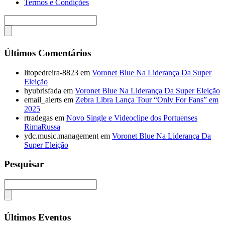
Termos e Condições
Últimos Comentários
litopedreira-8823
em
Voronet Blue Na Liderança Da Super
Eleição
hyubrisfada
em
Voronet Blue Na Liderança Da Super Eleição
email_alerts
em
Zebra Libra Lança Tour “Only For Fans” em
2025
rtradegas
em
Novo Single e Videoclipe dos Portuenses
RimaRussa
ydc.music.management
em
Voronet Blue Na Liderança Da
Super Eleição
Pesquisar
Últimos Eventos