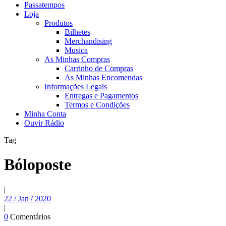
Passatempos
Loja
Produtos
Bilhetes
Merchandising
Musica
As Minhas Compras
Carrinho de Compras
As Minhas Encomendas
Informações Legais
Entregas e Pagamentos
Termos e Condições
Minha Conta
Ouvir Rádio
Tag
Bóloposte
|
22 / Jan / 2020
|
0
Comentários