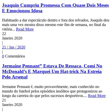
Joaquín Cumpriu Promessa Com Quase Dois Meses
E Emocionou Idosa
Habituado a dar espectáculo dentro e fora dos relvados, Joaquín deu
mais uma vez mostra disso mesmo este fim de semana, no final da
vitória...
Read More
22
Janeiro
2020
|
21 / Jan / 2020
|
0
Comentários
Jermaine Pennant” Estava De Ressaca, Comi No
McDonald’s E Marquei Um Hat-trick Na Estreia
Pelo Arsenal
Jermaine Pennant é, muito provavelmente, mais conhecido no
mundo do futebol pelos episódios insólitos que protagonizou ao
longo da carreira do que pelos sucessos desportivos....
Read More
21
Janeiro
2020
|