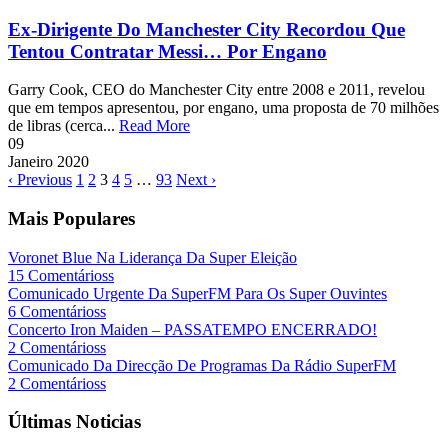
Ex-Dirigente Do Manchester City Recordou Que
Tentou Contratar Messi… Por Engano
Garry Cook, CEO do Manchester City entre 2008 e 2011, revelou
que em tempos apresentou, por engano, uma proposta de 70 milhões
de libras (cerca...
Read More
09
Janeiro
2020
‹ Previous
1
2
3
4
5
…
93
Next ›
Mais Populares
Voronet Blue Na Liderança Da Super Eleição
15 Comentárioss
Comunicado Urgente Da SuperFM Para Os Super Ouvintes
6 Comentárioss
Concerto Iron Maiden – PASSATEMPO ENCERRADO!
2 Comentárioss
Comunicado Da Direcção De Programas Da Rádio SuperFM
2 Comentárioss
Últimas Noticias