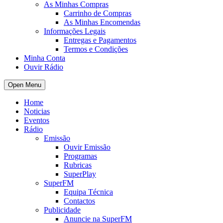
As Minhas Compras
Carrinho de Compras
As Minhas Encomendas
Informações Legais
Entregas e Pagamentos
Termos e Condições
Minha Conta
Ouvir Rádio
Open Menu
Home
Noticias
Eventos
Rádio
Emissão
Ouvir Emissão
Programas
Rubricas
SuperPlay
SuperFM
Equipa Técnica
Contactos
Publicidade
Anuncie na SuperFM