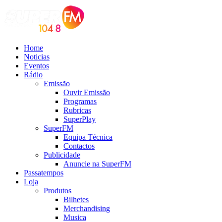
Home
Noticias
Eventos
Rádio
Emissão
Ouvir Emissão
Programas
Rubricas
SuperPlay
SuperFM
Equipa Técnica
Contactos
Publicidade
Anuncie na SuperFM
Passatempos
Loja
Produtos
Bilhetes
Merchandising
Musica