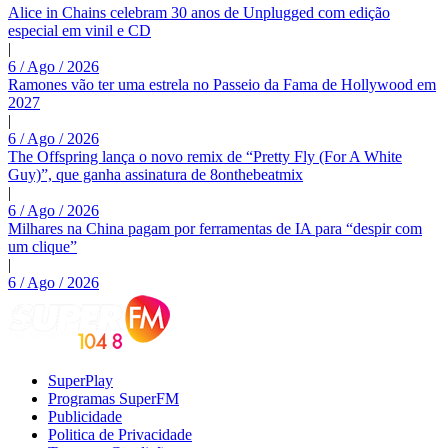
Alice in Chains celebram 30 anos de Unplugged com edição
especial em vinil e CD
|
6 / Ago / 2026
Ramones vão ter uma estrela no Passeio da Fama de Hollywood em
2027
|
6 / Ago / 2026
The Offspring lança o novo remix de “Pretty Fly (For A White
Guy)”, que ganha assinatura de 8onthebeatmix
|
6 / Ago / 2026
Milhares na China pagam por ferramentas de IA para “despir com
um clique”
|
6 / Ago / 2026
SuperPlay
Programas SuperFM
Publicidade
Politica de Privacidade