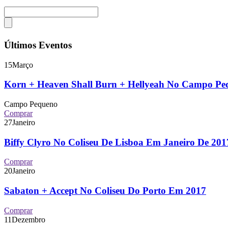
Últimos Eventos
15
Março
Korn + Heaven Shall Burn + Hellyeah No Campo P
Campo Pequeno
Comprar
27
Janeiro
Biffy Clyro No Coliseu De Lisboa Em Janeiro De 2
Comprar
20
Janeiro
Sabaton + Accept No Coliseu Do Porto Em 2017
Comprar
11
Dezembro