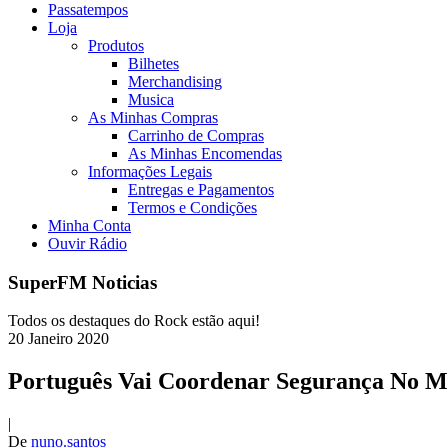
Passatempos
Loja
Produtos
Bilhetes
Merchandising
Musica
As Minhas Compras
Carrinho de Compras
As Minhas Encomendas
Informações Legais
Entregas e Pagamentos
Termos e Condições
Minha Conta
Ouvir Rádio
SuperFM Noticias
Todos os destaques do Rock estão aqui!
20
Janeiro
2020
Português Vai Coordenar Segurança No M
|
De
nuno.santos