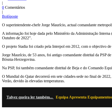
|
0
Comentários
|
Bolóposte
O superintendente-chefe Jorge Maurício, actual comandante metropoli
A informação foi hoje dada pelo Ministério da Administração Interna 
Outubro de 2022”.
O projeto Stadia foi criado pela Interpol em 2012, com o objectivo d
Jorge Maurício, de 53 anos, foi antigo comandante distrital da PSP d
Bósnia-Herzegovina.
Na PSP, foi também comandante distrital de Beja e do Comando Equi
O Mundial do Qatar decorrerá em sete cidades-sede no final de 2022, 
Verão, devido às elevadas temperaturas.
Talvez queira ler também...
Equipa Apresenta Equipamentos