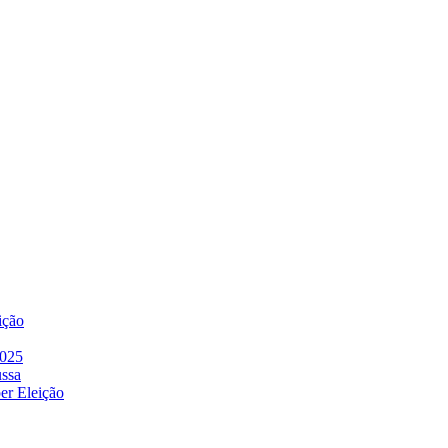
ição
2025
ussa
er Eleição