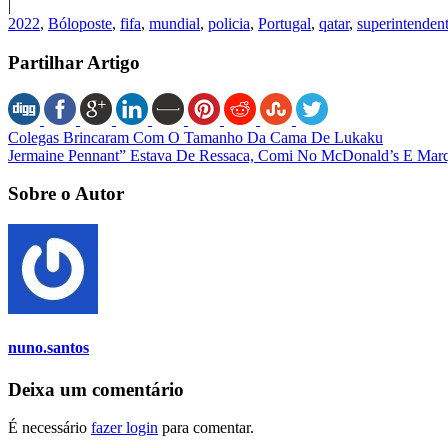
|
2022
,
Bóloposte
,
fifa
,
mundial
,
policia
,
Portugal
,
qatar
,
superintenden
Partilhar Artigo
Colegas Brincaram Com O Tamanho Da Cama De Lukaku
Jermaine Pennant” Estava De Ressaca, Comi No McDonald’s E Marqu
Sobre o Autor
nuno.santos
Deixa um comentário
É necessário
fazer login
para comentar.