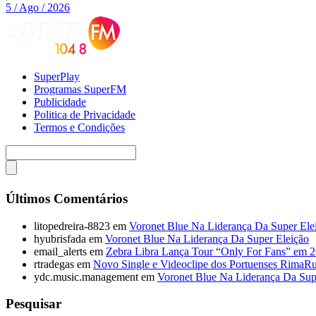
5 / Ago / 2026
SuperPlay
Programas SuperFM
Publicidade
Politica de Privacidade
Termos e Condições
Últimos Comentários
litopedreira-8823
em
Voronet Blue Na Liderança Da Super Ele
hyubrisfada
em
Voronet Blue Na Liderança Da Super Eleição
email_alerts
em
Zebra Libra Lança Tour “Only For Fans” em 
rtradegas
em
Novo Single e Videoclipe dos Portuenses RimaR
ydc.music.management
em
Voronet Blue Na Liderança Da Sup
Pesquisar