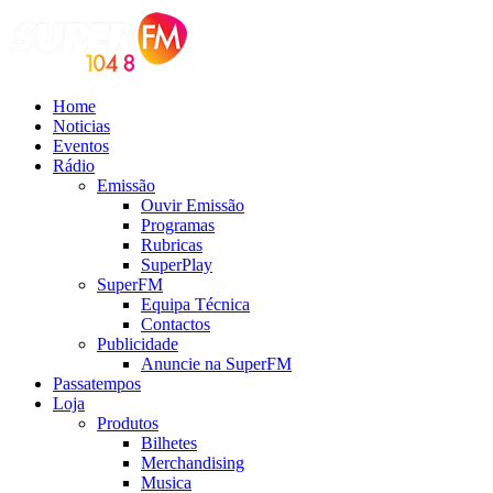
Home
Noticias
Eventos
Rádio
Emissão
Ouvir Emissão
Programas
Rubricas
SuperPlay
SuperFM
Equipa Técnica
Contactos
Publicidade
Anuncie na SuperFM
Passatempos
Loja
Produtos
Bilhetes
Merchandising
Musica