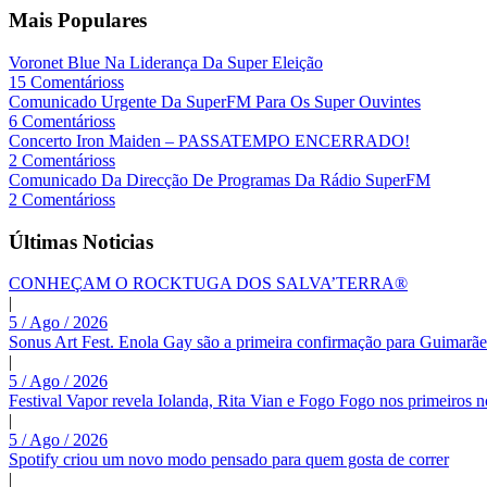
Mais Populares
Voronet Blue Na Liderança Da Super Eleição
15 Comentárioss
Comunicado Urgente Da SuperFM Para Os Super Ouvintes
6 Comentárioss
Concerto Iron Maiden – PASSATEMPO ENCERRADO!
2 Comentárioss
Comunicado Da Direcção De Programas Da Rádio SuperFM
2 Comentárioss
Últimas Noticias
CONHEÇAM O ROCKTUGA DOS SALVA’TERRA®
|
5 / Ago / 2026
Sonus Art Fest. Enola Gay são a primeira confirmação para Guimarãe
|
5 / Ago / 2026
Festival Vapor revela Iolanda, Rita Vian e Fogo Fogo nos primeiros 
|
5 / Ago / 2026
Spotify criou um novo modo pensado para quem gosta de correr
|