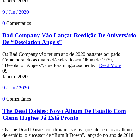
Janeiro
2020
|
9 / Jan / 2020
|
0
Comentários
Bad Company Vão Lançar Reedição De Aniversário
De “Desolation Angels”
Os Bad Company vão ter um ano de 2020 bastante ocupado.
Comemorando as quatro décadas do seu álbum de 1979,
“Desolation Angels”, que foram rigorosamente...
Read More
09
Janeiro
2020
|
9 / Jan / 2020
|
0
Comentários
The Dead Daisies: Novo Álbum De Estúdio Com
Glenn Hughes Já Está Pronto
Os The Dead Daisies concluiram as gravações de seu novo álbum
de estúdio, o sucessor de “Burn It Down”, lançado no ano de 2018.