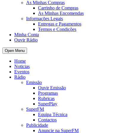
As Minhas Compras
Carrinho de Compras
As Minhas Encomendas
Informações Legais
Entregas e Pagamentos
Termos e Condições
Minha Conta
Ouvir Rádio
Open Menu
Home
Noticias
Eventos
Rádio
Emissão
Ouvir Emissão
Programas
Rubricas
SuperPlay
SuperFM
Equipa Técnica
Contactos
Publicidade
Anuncie na SuperFM