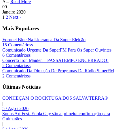
A...
Read More
09
Janeiro
2020
1
2
Next ›
Mais Populares
Voronet Blue Na Liderança Da Super Eleição
15 Comentárioss
Comunicado Urgente Da SuperFM Para Os Super Ouvintes
6 Comentárioss
Concerto Iron Maiden – PASSATEMPO ENCERRADO!
2 Comentárioss
Comunicado Da Direcção De Programas Da Rádio SuperFM
2 Comentárioss
Últimas Noticias
CONHEÇAM O ROCKTUGA DOS SALVA’TERRA®
|
5 / Ago / 2026
Sonus Art Fest. Enola Gay são a primeira confirmação para
Guimarães
|