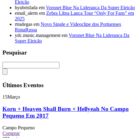
Eleição
hyubrisfada
em
Voronet Blue Na Liderança Da Super Eleição
email_alerts
em
Zebra Libra Lança Tour “Only For Fans” em
2025
rtradegas
em
Novo Single e Videoclipe dos Portuenses
RimaRussa
ydc.music.management
em
Voronet Blue Na Liderança Da
Super Eleição
Pesquisar
Últimos Eventos
15
Março
Korn + Heaven Shall Burn + Hellyeah No Campo
Pequeno Em 2017
Campo Pequeno
Comprar