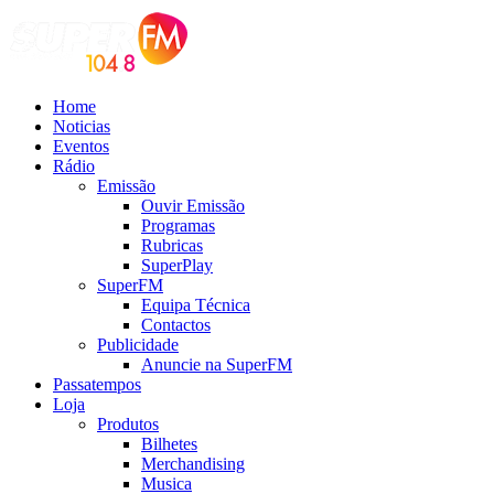
Home
Noticias
Eventos
Rádio
Emissão
Ouvir Emissão
Programas
Rubricas
SuperPlay
SuperFM
Equipa Técnica
Contactos
Publicidade
Anuncie na SuperFM
Passatempos
Loja
Produtos
Bilhetes
Merchandising
Musica