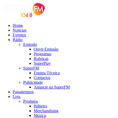
Home
Noticias
Eventos
Rádio
Emissão
Ouvir Emissão
Programas
Rubricas
SuperPlay
SuperFM
Equipa Técnica
Contactos
Publicidade
Anuncie na SuperFM
Passatempos
Loja
Produtos
Bilhetes
Merchandising
Musica