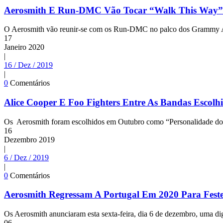
Aerosmith E Run-DMC Vão Tocar “Walk This Way”
O Aerosmith vão reunir-se com os Run-DMC no palco dos Grammy Awa
17
Janeiro
2020
|
16 / Dez / 2019
|
0
Comentários
Alice Cooper E Foo Fighters Entre As Bandas Escol
Os Aerosmith foram escolhidos em Outubro como “Personalidade do 
16
Dezembro
2019
|
6 / Dez / 2019
|
0
Comentários
Aerosmith Regressam A Portugal Em 2020 Para Feste
Os Aerosmith anunciaram esta sexta-feira, dia 6 de dezembro, uma di
06