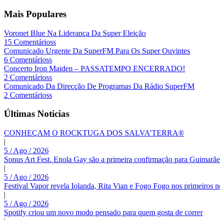
Mais Populares
Voronet Blue Na Liderança Da Super Eleição
15 Comentárioss
Comunicado Urgente Da SuperFM Para Os Super Ouvintes
6 Comentárioss
Concerto Iron Maiden – PASSATEMPO ENCERRADO!
2 Comentárioss
Comunicado Da Direcção De Programas Da Rádio SuperFM
2 Comentárioss
Últimas Noticias
CONHEÇAM O ROCKTUGA DOS SALVA’TERRA®
|
5 / Ago / 2026
Sonus Art Fest. Enola Gay são a primeira confirmação para Guimarãe
|
5 / Ago / 2026
Festival Vapor revela Iolanda, Rita Vian e Fogo Fogo nos primeiros 
|
5 / Ago / 2026
Spotify criou um novo modo pensado para quem gosta de correr