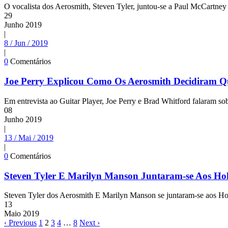
O vocalista dos Aerosmith, Steven Tyler, juntou-se a Paul McCartney
29
Junho
2019
|
8 / Jun / 2019
|
0
Comentários
Joe Perry Explicou Como Os Aerosmith Decidiram Q
Em entrevista ao Guitar Player, Joe Perry e Brad Whitford falaram 
08
Junho
2019
|
13 / Mai / 2019
|
0
Comentários
Steven Tyler E Marilyn Manson Juntaram-se Aos Ho
Steven Tyler dos Aerosmith E Marilyn Manson se juntaram-se aos H
13
Maio
2019
‹ Previous
1
2
3
4
…
8
Next ›