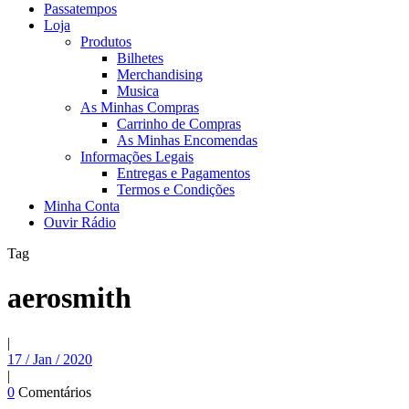
Passatempos
Loja
Produtos
Bilhetes
Merchandising
Musica
As Minhas Compras
Carrinho de Compras
As Minhas Encomendas
Informações Legais
Entregas e Pagamentos
Termos e Condições
Minha Conta
Ouvir Rádio
Tag
aerosmith
|
17 / Jan / 2020
|
0
Comentários