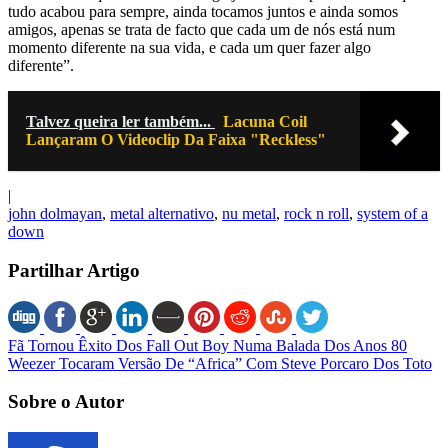
tudo acabou para sempre, ainda tocamos juntos e ainda somos
amigos, apenas se trata de facto que cada um de nós está num
momento diferente na sua vida, e cada um quer fazer algo
diferente”.
Talvez queira ler também...
Lacuna Coil
Lançaram O Videoclip Da Faixa "Reckless"
|
john dolmayan
,
metal alternativo
,
nu metal
,
rock n roll
,
system of a
down
Partilhar Artigo
Fã Tornou Êxito Dos Fall Out Boy Numa Balada Dos Anos 80
Weezer Tocaram Versão De “Africa” Com Steve Porcaro Dos Toto
Sobre o Autor