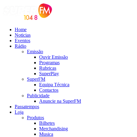
Home
Noticias
Eventos
Rádio
Emissão
Ouvir Emissão
Programas
Rubricas
SuperPlay
SuperFM
Equipa Técnica
Contactos
Publicidade
Anuncie na SuperFM
Passatempos
Loja
Produtos
Bilhetes
Merchandising
Musica