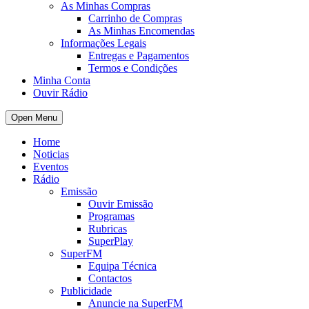
As Minhas Compras
Carrinho de Compras
As Minhas Encomendas
Informações Legais
Entregas e Pagamentos
Termos e Condições
Minha Conta
Ouvir Rádio
Open Menu
Home
Noticias
Eventos
Rádio
Emissão
Ouvir Emissão
Programas
Rubricas
SuperPlay
SuperFM
Equipa Técnica
Contactos
Publicidade
Anuncie na SuperFM