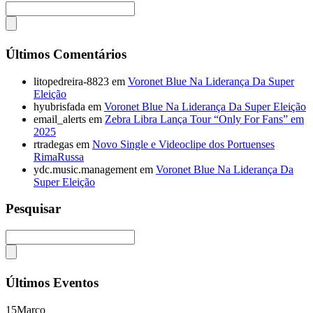
Últimos Comentários
litopedreira-8823
em
Voronet Blue Na Liderança Da Super
Eleição
hyubrisfada
em
Voronet Blue Na Liderança Da Super Eleição
email_alerts
em
Zebra Libra Lança Tour “Only For Fans” em
2025
rtradegas
em
Novo Single e Videoclipe dos Portuenses
RimaRussa
ydc.music.management
em
Voronet Blue Na Liderança Da
Super Eleição
Pesquisar
Últimos Eventos
15
Março