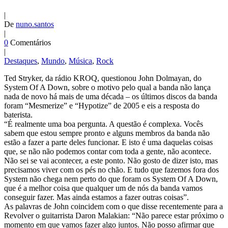
|
De
nuno.santos
|
0
Comentários
|
Destaques
,
Mundo
,
Música
,
Rock
Ted Stryker, da rádio KROQ, questionou John Dolmayan, do
System Of A Down, sobre o motivo pelo qual a banda não lança
nada de novo há mais de uma década – os últimos discos da banda
foram “Mesmerize” e “Hypotize” de 2005 e eis a resposta do
baterista.
“É realmente uma boa pergunta. A questão é complexa. Vocês
sabem que estou sempre pronto e alguns membros da banda não
estão a fazer a parte deles funcionar. E isto é uma daquelas coisas
que, se não não podemos contar com toda a gente, não acontece.
Não sei se vai acontecer, a este ponto. Não gosto de dizer isto, mas
precisamos viver com os pés no chão. E tudo que fazemos fora dos
System não chega nem perto do que foram os System Of A Down,
que é a melhor coisa que qualquer um de nós da banda vamos
conseguir fazer. Mas ainda estamos a fazer outras coisas”.
As palavras de John coincidem com o que disse recentemente para a
Revolver o guitarrista Daron Malakian: “Não parece estar próximo o
momento em que vamos fazer algo juntos. Não posso afirmar que