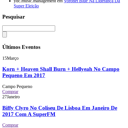
ydc.music.management
em
Voronet Blue Na Liderança Da
Super Eleição
Pesquisar
Últimos Eventos
15
Março
Korn + Heaven Shall Burn + Hellyeah No Campo
Pequeno Em 2017
Campo Pequeno
Comprar
27
Janeiro
Biffy Clyro No Coliseu De Lisboa Em Janeiro De
2017 Com A SuperFM
Comprar