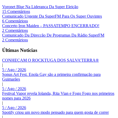
Voronet Blue Na Liderança Da Super Eleição
15 Comentárioss
Comunicado Urgente Da SuperFM Para Os Super Ouvintes
6 Comentárioss
Concerto Iron Maiden – PASSATEMPO ENCERRADO!
2 Comentárioss
Comunicado Da Direcção De Programas Da Rádio SuperFM
2 Comentárioss
Últimas Noticias
CONHEÇAM O ROCKTUGA DOS SALVA’TERRA®
|
5 / Ago / 2026
Sonus Art Fest. Enola Gay são a primeira confirmação para
Guimarães
|
5 / Ago / 2026
Festival Vapor revela Iolanda, Rita Vian e Fogo Fogo nos primeiros
nomes para 2026
|
5 / Ago / 2026
Spotify criou um novo modo pensado para quem gosta de correr
|