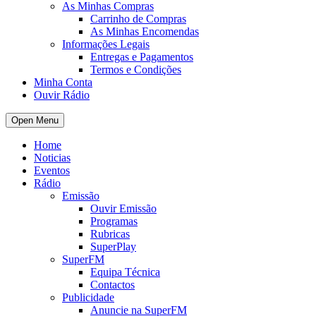
As Minhas Compras
Carrinho de Compras
As Minhas Encomendas
Informações Legais
Entregas e Pagamentos
Termos e Condições
Minha Conta
Ouvir Rádio
Open Menu
Home
Noticias
Eventos
Rádio
Emissão
Ouvir Emissão
Programas
Rubricas
SuperPlay
SuperFM
Equipa Técnica
Contactos
Publicidade
Anuncie na SuperFM