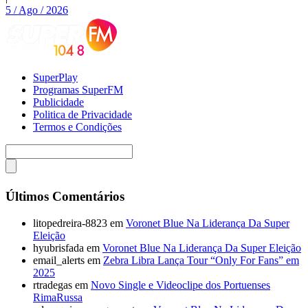
5 / Ago / 2026
SuperPlay
Programas SuperFM
Publicidade
Politica de Privacidade
Termos e Condições
Últimos Comentários
litopedreira-8823
em
Voronet Blue Na Liderança Da Super
Eleição
hyubrisfada
em
Voronet Blue Na Liderança Da Super Eleição
email_alerts
em
Zebra Libra Lança Tour “Only For Fans” em
2025
rtradegas
em
Novo Single e Videoclipe dos Portuenses
RimaRussa