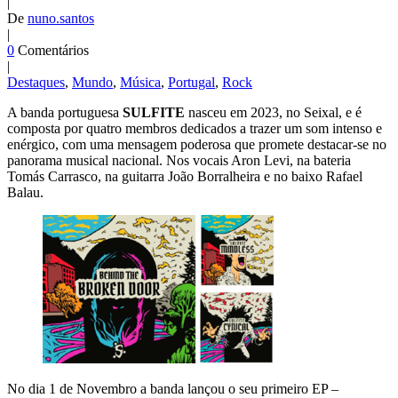
|
De
nuno.santos
|
0
Comentários
|
Destaques
,
Mundo
,
Música
,
Portugal
,
Rock
A banda portuguesa
SULFITE
nasceu em 2023, no Seixal, e é
composta por quatro membros dedicados a trazer um som intenso e
enérgico, com uma mensagem poderosa que promete destacar-se no
panorama musical nacional. Nos vocais Aron Levi, na bateria
Tomás Carrasco, na guitarra João Borralheira e no baixo Rafael
Balau.
No dia 1 de Novembro a banda lançou o seu primeiro EP –