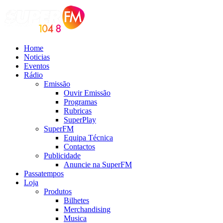
Home
Noticias
Eventos
Rádio
Emissão
Ouvir Emissão
Programas
Rubricas
SuperPlay
SuperFM
Equipa Técnica
Contactos
Publicidade
Anuncie na SuperFM
Passatempos
Loja
Produtos
Bilhetes
Merchandising
Musica