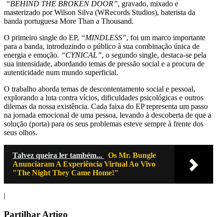
“BEHIND THE BROKEN DOOR”
, gravado, mixado e
masterizado por Wilson Silva (WRecords Studios), baterista da
banda portuguesa More Than a Thousand.
O primeiro single do EP,
“MINDLESS”
, foi um marco importante
para a banda, introduzindo o público à sua combinação única de
energia e emoção.
“CYNICAL”
, o segundo single, destaca-se pela
sua intensidade, abordando temas de pressão social e a procura de
autenticidade num mundo superficial.
O trabalho aborda temas de descontentamento social e pessoal,
explorando a luta contra vícios, dificuldades psicológicas e outros
dilemas da nossa existência. Cada faixa do EP representa um passo
na jornada emocional de uma pessoa, levando à descoberta de que a
solução (porta) para os seus problemas esteve sempre à frente dos
seus olhos.
Talvez queira ler também...
Os Mr. Bungle
Anunciaram A Experiência Virtual Ao Vivo
"The Night They Came Home!"
|
Partilhar Artigo