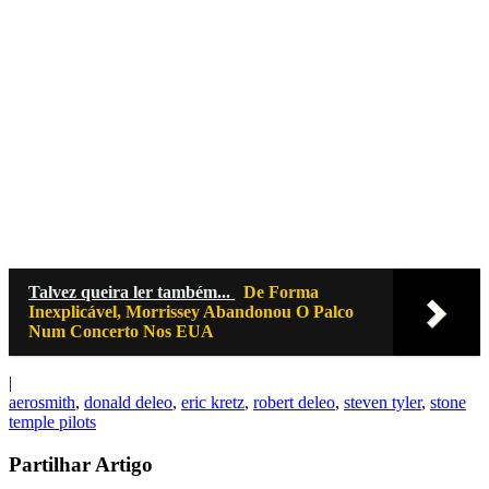
Talvez queira ler também...
De Forma
Inexplicável, Morrissey Abandonou O Palco
Num Concerto Nos EUA
|
aerosmith
,
donald deleo
,
eric kretz
,
robert deleo
,
steven tyler
,
stone
temple pilots
Partilhar Artigo