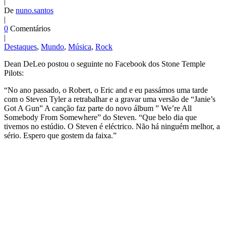
|
De
nuno.santos
|
0
Comentários
|
Destaques
,
Mundo
,
Música
,
Rock
Dean DeLeo postou o seguinte no Facebook dos Stone Temple
Pilots:
“No ano passado, o Robert, o Eric and e eu passámos uma tarde
com o Steven Tyler a retrabalhar e a gravar uma versão de “Janie’s
Got A Gun” A canção faz parte do novo álbum ” We’re All
Somebody From Somewhere” do Steven. “Que belo dia que
tivemos no estúdio. O Steven é eléctrico. Não há ninguém melhor, a
sério. Espero que gostem da faixa.”