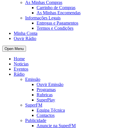
As Minhas Compras
Carrinho de Compras
As Minhas Encomendas
Informações Legais
Entregas e Pagamentos
Termos e Condições
Minha Conta
Ouvir Rádio
Open Menu
Home
Noticias
Eventos
Rádio
Emissão
Ouvir Emissão
Programas
Rubricas
SuperPlay
SuperFM
Equipa Técnica
Contactos
Publicidade
Anuncie na SuperFM