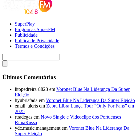
SuperPlay
Programas SuperFM
Publicidade
Politica de Privacidade
Termos e Condições
Últimos Comentários
litopedreira-8823
em
Voronet Blue Na Liderança Da Super
Eleição
hyubrisfada
em
Voronet Blue Na Liderança Da Super Eleição
email_alerts
em
Zebra Libra Lança Tour “Only For Fans” em
2025
rtradegas
em
Novo Single e Videoclipe dos Portuenses
RimaRussa
ydc.music.management
em
Voronet Blue Na Liderança Da
Super Eleição