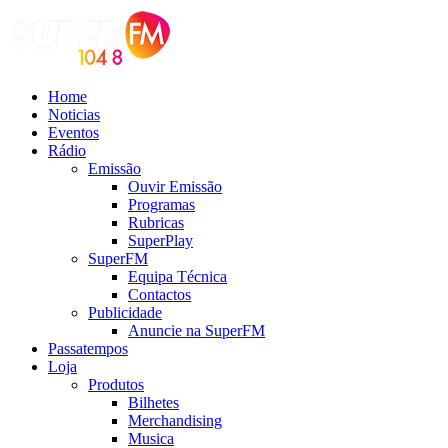
Home
Noticias
Eventos
Rádio
Emissão
Ouvir Emissão
Programas
Rubricas
SuperPlay
SuperFM
Equipa Técnica
Contactos
Publicidade
Anuncie na SuperFM
Passatempos
Loja
Produtos
Bilhetes
Merchandising
Musica