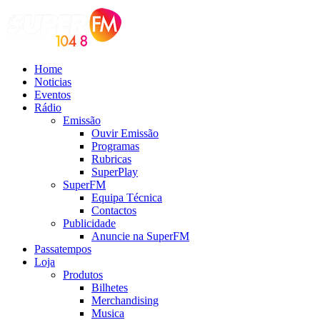
Home
Noticias
Eventos
Rádio
Emissão
Ouvir Emissão
Programas
Rubricas
SuperPlay
SuperFM
Equipa Técnica
Contactos
Publicidade
Anuncie na SuperFM
Passatempos
Loja
Produtos
Bilhetes
Merchandising
Musica