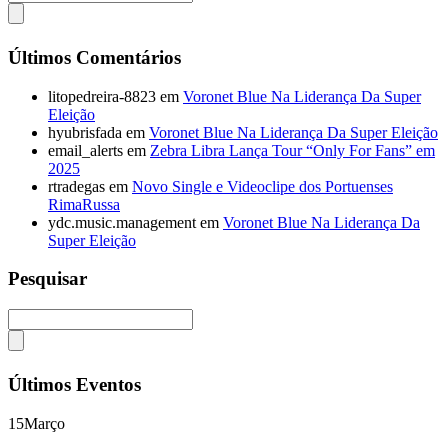
Últimos Comentários
litopedreira-8823
em
Voronet Blue Na Liderança Da Super
Eleição
hyubrisfada
em
Voronet Blue Na Liderança Da Super Eleição
email_alerts
em
Zebra Libra Lança Tour “Only For Fans” em
2025
rtradegas
em
Novo Single e Videoclipe dos Portuenses
RimaRussa
ydc.music.management
em
Voronet Blue Na Liderança Da
Super Eleição
Pesquisar
Últimos Eventos
15
Março