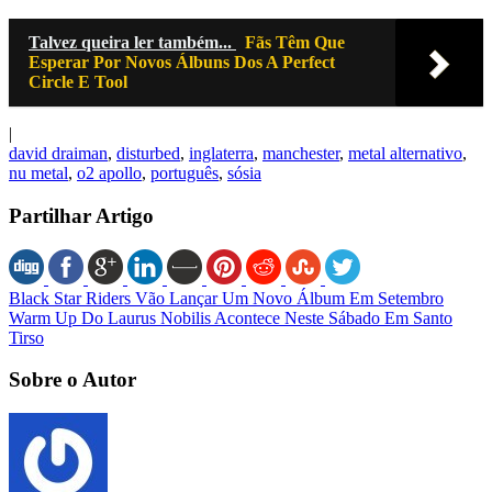
Talvez queira ler também...
Fãs Têm Que
Esperar Por Novos Álbuns Dos A Perfect
Circle E Tool
|
david draiman
,
disturbed
,
inglaterra
,
manchester
,
metal alternativo
,
nu metal
,
o2 apollo
,
português
,
sósia
Partilhar Artigo
Black Star Riders Vão Lançar Um Novo Álbum Em Setembro
Warm Up Do Laurus Nobilis Acontece Neste Sábado Em Santo
Tirso
Sobre o Autor