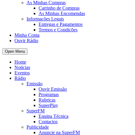
As Minhas Compras
Carrinho de Compras
As Minhas Encomendas
Informações Legais
Entregas e Pagamentos
Termos e Condições
Minha Conta
Ouvir Rádio
Open Menu
Home
Noticias
Eventos
Rádio
Emissão
Ouvir Emissão
Programas
Rubricas
SuperPlay
SuperFM
Equipa Técnica
Contactos
Publicidade
Anuncie na SuperFM