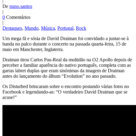
|
De
nuno.santos
|
0
Comentários
|
Destaques
,
Mundo
,
Música
,
Portugal
,
Rock
Um mega fã e sósia de David Draiman foi convidado a juntar-se à
banda no palco durante o concerto na passada quarta-feira, 15 de
maio em Manchester, Inglaterra.
Draiman tirou Carlos Pau-Real da multidão na O2 Apollo depois de
perceber a familiar aparência do nativo português, completa com as
garras labret duplas que eram sinónimas da imagem de Draiman
antes do lançamento do álbum “Evolution” no ano passado.
Os Disturbed brincaram sobre o encontro postando várias fotos no
Facebook e legendando-as: “O verdadeiro David Draiman que se
acuse!”