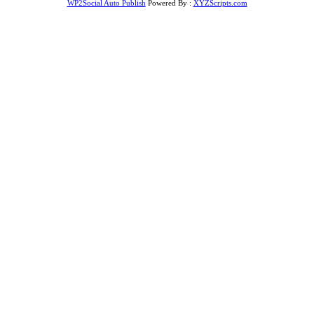
WP2Social Auto Publish
Powered By :
XYZScripts.com