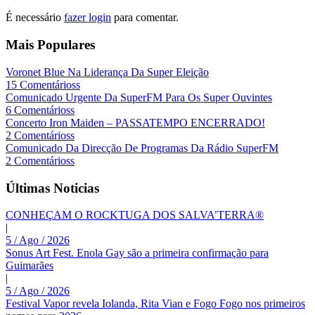
É necessário
fazer login
para comentar.
Mais Populares
Voronet Blue Na Liderança Da Super Eleição
15 Comentárioss
Comunicado Urgente Da SuperFM Para Os Super Ouvintes
6 Comentárioss
Concerto Iron Maiden – PASSATEMPO ENCERRADO!
2 Comentárioss
Comunicado Da Direcção De Programas Da Rádio SuperFM
2 Comentárioss
Últimas Noticias
CONHEÇAM O ROCKTUGA DOS SALVA’TERRA®
|
5 / Ago / 2026
Sonus Art Fest. Enola Gay são a primeira confirmação para
Guimarães
|
5 / Ago / 2026
Festival Vapor revela Iolanda, Rita Vian e Fogo Fogo nos primeiros