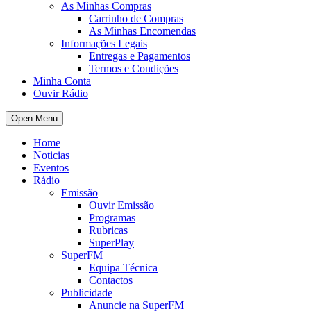
As Minhas Compras
Carrinho de Compras
As Minhas Encomendas
Informações Legais
Entregas e Pagamentos
Termos e Condições
Minha Conta
Ouvir Rádio
Open Menu
Home
Noticias
Eventos
Rádio
Emissão
Ouvir Emissão
Programas
Rubricas
SuperPlay
SuperFM
Equipa Técnica
Contactos
Publicidade
Anuncie na SuperFM