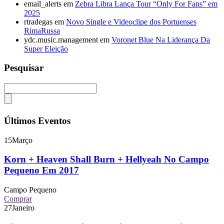
email_alerts
em
Zebra Libra Lança Tour “Only For Fans” em
2025
rtradegas
em
Novo Single e Videoclipe dos Portuenses
RimaRussa
ydc.music.management
em
Voronet Blue Na Liderança Da
Super Eleição
Pesquisar
Últimos Eventos
15
Março
Korn + Heaven Shall Burn + Hellyeah No Campo
Pequeno Em 2017
Campo Pequeno
Comprar
27
Janeiro