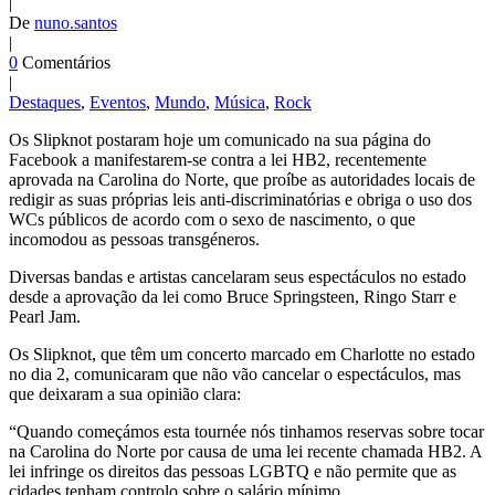
|
De
nuno.santos
|
0
Comentários
|
Destaques
,
Eventos
,
Mundo
,
Música
,
Rock
Os Slipknot postaram hoje um comunicado na sua página do
Facebook a manifestarem-se contra a lei HB2, recentemente
aprovada na Carolina do Norte, que proíbe as autoridades locais de
redigir as suas próprias leis anti-discriminatórias e obriga o uso dos
WCs públicos de acordo com o sexo de nascimento, o que
incomodou as pessoas transgéneros.
Diversas bandas e artistas cancelaram seus espectáculos no estado
desde a aprovação da lei como Bruce Springsteen, Ringo Starr e
Pearl Jam.
Os Slipknot, que têm um concerto marcado em Charlotte no estado
no dia 2, comunicaram que não vão cancelar o espectáculos, mas
que deixaram a sua opinião clara:
“Quando começámos esta tournée nós tinhamos reservas sobre tocar
na Carolina do Norte por causa de uma lei recente chamada HB2. A
lei infringe os direitos das pessoas LGBTQ e não permite que as
cidades tenham controlo sobre o salário mínimo.