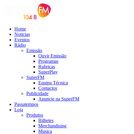
Home
Noticias
Eventos
Rádio
Emissão
Ouvir Emissão
Programas
Rubricas
SuperPlay
SuperFM
Equipa Técnica
Contactos
Publicidade
Anuncie na SuperFM
Passatempos
Loja
Produtos
Bilhetes
Merchandising
Musica