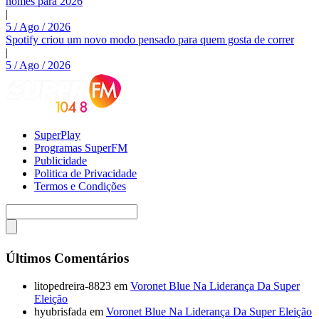
nomes para 2026
|
5 / Ago / 2026
Spotify criou um novo modo pensado para quem gosta de correr
|
5 / Ago / 2026
SuperPlay
Programas SuperFM
Publicidade
Politica de Privacidade
Termos e Condições
Últimos Comentários
litopedreira-8823
em
Voronet Blue Na Liderança Da Super
Eleição
hyubrisfada
em
Voronet Blue Na Liderança Da Super Eleição