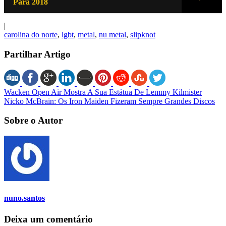
Para 2018
|
carolina do norte
,
lgbt
,
metal
,
nu metal
,
slipknot
Partilhar Artigo
Wacken Open Air Mostra A Sua Estátua De Lemmy Kilmister
Nicko McBrain: Os Iron Maiden Fizeram Sempre Grandes Discos
Sobre o Autor
nuno.santos
Deixa um comentário