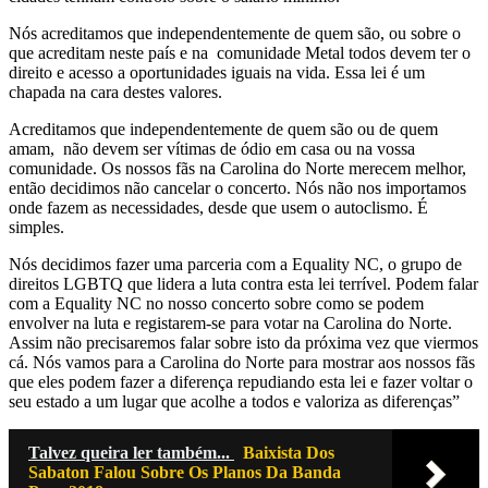
Nós acreditamos que independentemente de quem são, ou sobre o
que acreditam neste país e na comunidade Metal todos devem ter o
direito e acesso a oportunidades iguais na vida. Essa lei é um
chapada na cara destes valores.
Acreditamos que independentemente de quem são ou de quem
amam, não devem ser vítimas de ódio em casa ou na vossa
comunidade. Os nossos fãs na Carolina do Norte merecem melhor,
então decidimos não cancelar o concerto. Nós não nos importamos
onde fazem as necessidades, desde que usem o autoclismo. É
simples.
Nós decidimos fazer uma parceria com a Equality NC, o grupo de
direitos LGBTQ que lidera a luta contra esta lei terrível. Podem falar
com a Equality NC no nosso concerto sobre como se podem
envolver na luta e registarem-se para votar na Carolina do Norte.
Assim não precisaremos falar sobre isto da próxima vez que viermos
cá. Nós vamos para a Carolina do Norte para mostrar aos nossos fãs
que eles podem fazer a diferença repudiando esta lei e fazer voltar o
seu estado a um lugar que acolhe a todos e valoriza as diferenças”
Talvez queira ler também...
Baixista Dos
Sabaton Falou Sobre Os Planos Da Banda