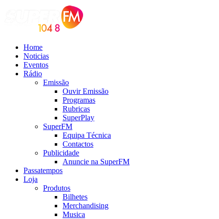
Home
Noticias
Eventos
Rádio
Emissão
Ouvir Emissão
Programas
Rubricas
SuperPlay
SuperFM
Equipa Técnica
Contactos
Publicidade
Anuncie na SuperFM
Passatempos
Loja
Produtos
Bilhetes
Merchandising
Musica