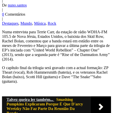
|
De
nuno.santos
|
0
Comentários
|
Destaques
,
Mundo
,
Música
,
Rock
Numa entrevista para Terrie Carr, da estação de rádio WDHA-FM
105.5 de Nova Jérsia, Estados Unidos, o baixista dos Skid Row,
Rachel Bolan, comentou que a banda estará em estúdio entre os
meses de Fevereiro e Março para gravar a última parte da trilogia de
EP’s iniciada com “United World Rebellion” – Chapter One”
(2013), sendo que a segunda parte é “Rise of the Damnation Army”
(2014).
O capítulo final da trilogia será gravado com a actual formação: ZP
Theart (vocal), Rob Hammersmith (bateria), e os veteranos Rachel
Bolan (baixo), Scotti Hill (guitarra) e Dave “The Snake’”Sabo
(guitarra).
Talvez queira ler também...
Smashing
Pumpkins Explicaram Porque É Que D'arcy
Wretzky Não Faz Parte Da Reunião Da