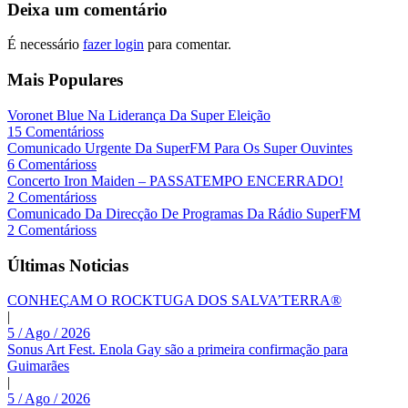
Deixa um comentário
É necessário
fazer login
para comentar.
Mais Populares
Voronet Blue Na Liderança Da Super Eleição
15 Comentárioss
Comunicado Urgente Da SuperFM Para Os Super Ouvintes
6 Comentárioss
Concerto Iron Maiden – PASSATEMPO ENCERRADO!
2 Comentárioss
Comunicado Da Direcção De Programas Da Rádio SuperFM
2 Comentárioss
Últimas Noticias
CONHEÇAM O ROCKTUGA DOS SALVA’TERRA®
|
5 / Ago / 2026
Sonus Art Fest. Enola Gay são a primeira confirmação para
Guimarães
|
5 / Ago / 2026