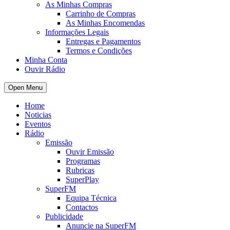
As Minhas Compras
Carrinho de Compras
As Minhas Encomendas
Informações Legais
Entregas e Pagamentos
Termos e Condições
Minha Conta
Ouvir Rádio
Open Menu
Home
Noticias
Eventos
Rádio
Emissão
Ouvir Emissão
Programas
Rubricas
SuperPlay
SuperFM
Equipa Técnica
Contactos
Publicidade
Anuncie na SuperFM