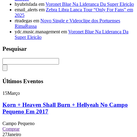
hyubrisfada
em
Voronet Blue Na Liderança Da Super Eleição
email_alerts
em
Zebra Libra Lança Tour “Only For Fans” em
2025
rtradegas
em
Novo Single e Videoclipe dos Portuenses
RimaRussa
ydc.music.management
em
Voronet Blue Na Liderança Da
Super Eleição
Pesquisar
Últimos Eventos
15
Março
Korn + Heaven Shall Burn + Hellyeah No Campo
Pequeno Em 2017
Campo Pequeno
Comprar
27
Janeiro