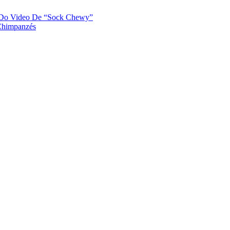
 Do Video De “Sock Chewy”
 Chimpanzés