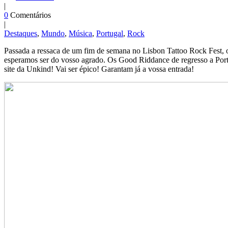
|
0
Comentários
|
Destaques
,
Mundo
,
Música
,
Portugal
,
Rock
Passada a ressaca de um fim de semana no Lisbon Tattoo Rock Fest, 
esperamos ser do vosso agrado. Os Good Riddance de regresso a Portu
site da Unkind! Vai ser épico! Garantam já a vossa entrada!