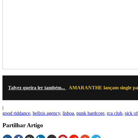
Talvez queira ler também...
AMARANTHE lançam single para 
|
good riddance
,
hellxis agency
,
lisboa
,
punk hardcore
,
rca club
,
sick of 
Partilhar Artigo