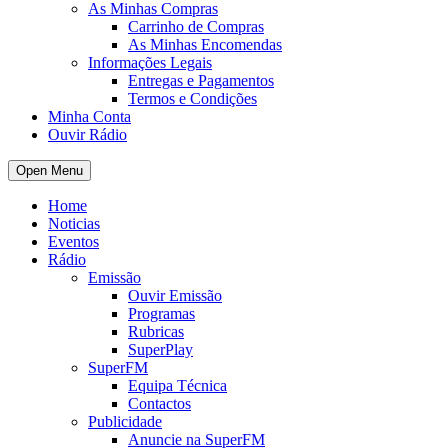
As Minhas Compras
Carrinho de Compras
As Minhas Encomendas
Informações Legais
Entregas e Pagamentos
Termos e Condições
Minha Conta
Ouvir Rádio
Open Menu
Home
Noticias
Eventos
Rádio
Emissão
Ouvir Emissão
Programas
Rubricas
SuperPlay
SuperFM
Equipa Técnica
Contactos
Publicidade
Anuncie na SuperFM