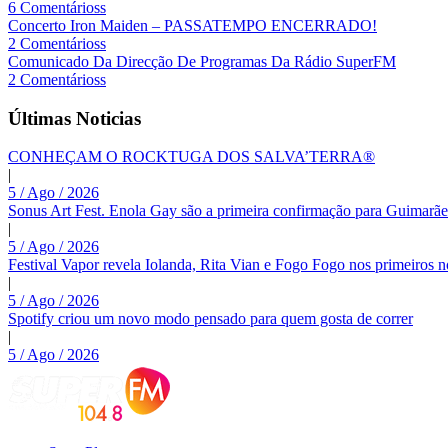
6 Comentárioss
Concerto Iron Maiden – PASSATEMPO ENCERRADO!
2 Comentárioss
Comunicado Da Direcção De Programas Da Rádio SuperFM
2 Comentárioss
Últimas Noticias
CONHEÇAM O ROCKTUGA DOS SALVA’TERRA®
|
5 / Ago / 2026
Sonus Art Fest. Enola Gay são a primeira confirmação para Guimarãe
|
5 / Ago / 2026
Festival Vapor revela Iolanda, Rita Vian e Fogo Fogo nos primeiros 
|
5 / Ago / 2026
Spotify criou um novo modo pensado para quem gosta de correr
|
5 / Ago / 2026