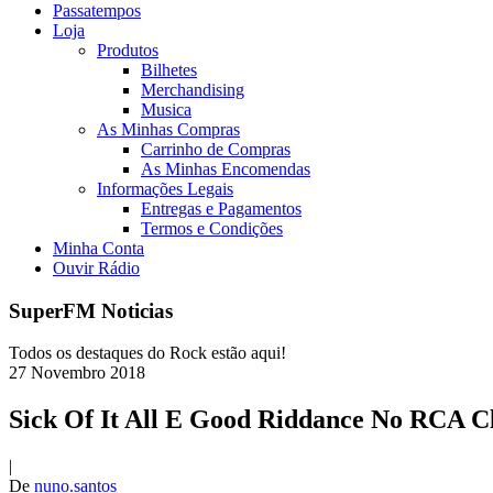
Passatempos
Loja
Produtos
Bilhetes
Merchandising
Musica
As Minhas Compras
Carrinho de Compras
As Minhas Encomendas
Informações Legais
Entregas e Pagamentos
Termos e Condições
Minha Conta
Ouvir Rádio
SuperFM Noticias
Todos os destaques do Rock estão aqui!
27
Novembro
2018
Sick Of It All E Good Riddance No RCA C
|
De
nuno.santos