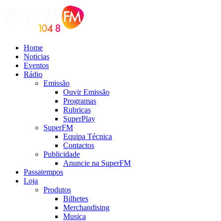
Home
Noticias
Eventos
Rádio
Emissão
Ouvir Emissão
Programas
Rubricas
SuperPlay
SuperFM
Equipa Técnica
Contactos
Publicidade
Anuncie na SuperFM
Passatempos
Loja
Produtos
Bilhetes
Merchandising
Musica