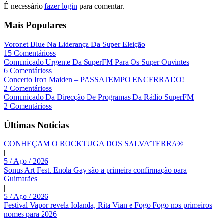
É necessário
fazer login
para comentar.
Mais Populares
Voronet Blue Na Liderança Da Super Eleição
15 Comentárioss
Comunicado Urgente Da SuperFM Para Os Super Ouvintes
6 Comentárioss
Concerto Iron Maiden – PASSATEMPO ENCERRADO!
2 Comentárioss
Comunicado Da Direcção De Programas Da Rádio SuperFM
2 Comentárioss
Últimas Noticias
CONHEÇAM O ROCKTUGA DOS SALVA’TERRA®
|
5 / Ago / 2026
Sonus Art Fest. Enola Gay são a primeira confirmação para
Guimarães
|
5 / Ago / 2026
Festival Vapor revela Iolanda, Rita Vian e Fogo Fogo nos primeiros
nomes para 2026