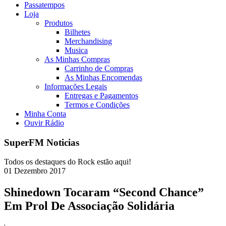
Passatempos
Loja
Produtos
Bilhetes
Merchandising
Musica
As Minhas Compras
Carrinho de Compras
As Minhas Encomendas
Informações Legais
Entregas e Pagamentos
Termos e Condições
Minha Conta
Ouvir Rádio
SuperFM Noticias
Todos os destaques do Rock estão aqui!
01
Dezembro
2017
Shinedown Tocaram “Second Chance”
Em Prol De Associação Solidária