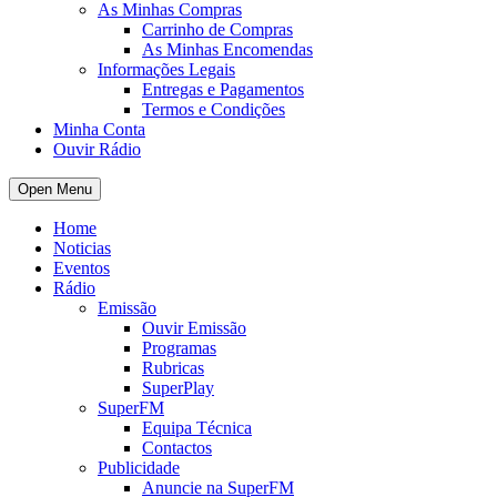
As Minhas Compras
Carrinho de Compras
As Minhas Encomendas
Informações Legais
Entregas e Pagamentos
Termos e Condições
Minha Conta
Ouvir Rádio
Open Menu
Home
Noticias
Eventos
Rádio
Emissão
Ouvir Emissão
Programas
Rubricas
SuperPlay
SuperFM
Equipa Técnica
Contactos
Publicidade
Anuncie na SuperFM