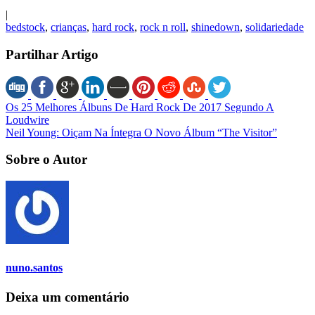
|
bedstock
,
crianças
,
hard rock
,
rock n roll
,
shinedown
,
solidariedade
Partilhar Artigo
Os 25 Melhores Álbuns De Hard Rock De 2017 Segundo A
Loudwire
Neil Young: Oiçam Na Íntegra O Novo Álbum “The Visitor”
Sobre o Autor
nuno.santos
Deixa um comentário