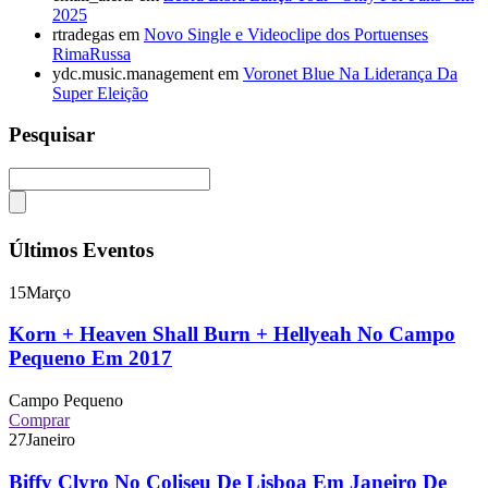
2025
rtradegas
em
Novo Single e Videoclipe dos Portuenses
RimaRussa
ydc.music.management
em
Voronet Blue Na Liderança Da
Super Eleição
Pesquisar
Últimos Eventos
15
Março
Korn + Heaven Shall Burn + Hellyeah No Campo
Pequeno Em 2017
Campo Pequeno
Comprar
27
Janeiro
Biffy Clyro No Coliseu De Lisboa Em Janeiro De