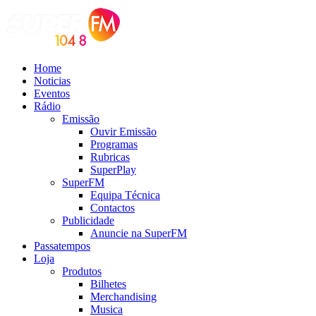
Home
Noticias
Eventos
Rádio
Emissão
Ouvir Emissão
Programas
Rubricas
SuperPlay
SuperFM
Equipa Técnica
Contactos
Publicidade
Anuncie na SuperFM
Passatempos
Loja
Produtos
Bilhetes
Merchandising
Musica