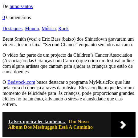
|
De
nuno.santos
|
0
Comentários
|
Destaques
,
Mundo
,
Música
,
Rock
Brent Smith (voz) e Eric Bass (baixo) dos Shinedown gravaram um
vídeo a tocar a faixa “Second Chance” enquanto sentados na cama.
O vídeo faz parte de um projecto da Children’s Cancer Association
(Associação das Crianças com Cancro) que criou um festival online
com alguns artistas que cantam para ajudar as crianças que estão de
cama doentes.
O
Bedstock.com
busca destacar o programa MyMusicRx que luta
pela cura da doença através da música. Eles acreditam que levar um
momento de felicidade para às crianças, pode proporcionar grandes
efeitos no tratamento, aliviando o stress e a ansiedade que elas
sofrem.
Talvez queira ler também...
Um Novo
Álbum Dos Meshuggah Está A Caminho