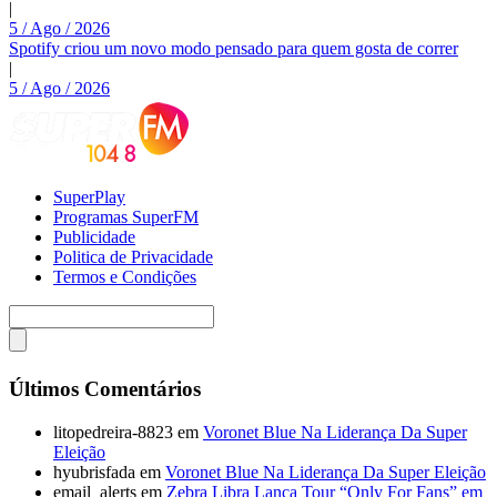
|
5 / Ago / 2026
Spotify criou um novo modo pensado para quem gosta de correr
|
5 / Ago / 2026
SuperPlay
Programas SuperFM
Publicidade
Politica de Privacidade
Termos e Condições
Últimos Comentários
litopedreira-8823
em
Voronet Blue Na Liderança Da Super
Eleição
hyubrisfada
em
Voronet Blue Na Liderança Da Super Eleição
email_alerts
em
Zebra Libra Lança Tour “Only For Fans” em