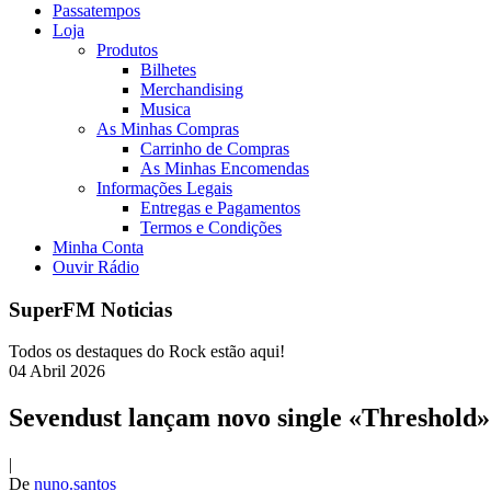
Passatempos
Loja
Produtos
Bilhetes
Merchandising
Musica
As Minhas Compras
Carrinho de Compras
As Minhas Encomendas
Informações Legais
Entregas e Pagamentos
Termos e Condições
Minha Conta
Ouvir Rádio
SuperFM Noticias
Todos os destaques do Rock estão aqui!
04
Abril
2026
Sevendust lançam novo single «Threshold»
|
De
nuno.santos