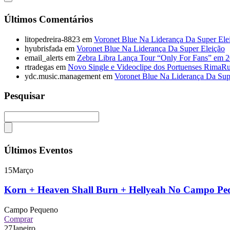
Últimos Comentários
litopedreira-8823
em
Voronet Blue Na Liderança Da Super Ele
hyubrisfada
em
Voronet Blue Na Liderança Da Super Eleição
email_alerts
em
Zebra Libra Lança Tour “Only For Fans” em 
rtradegas
em
Novo Single e Videoclipe dos Portuenses RimaR
ydc.music.management
em
Voronet Blue Na Liderança Da Sup
Pesquisar
Últimos Eventos
15
Março
Korn + Heaven Shall Burn + Hellyeah No Campo P
Campo Pequeno
Comprar
27
Janeiro