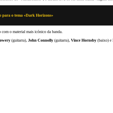
para o tema «Dark Horizons»
com o material mais icónico da banda.
Lowery
(guitarra),
John Connolly
(guitarra),
Vince Hornsby
(baixo) e