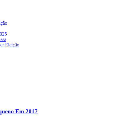
ição
2025
ussa
er Eleição
equeno Em 2017