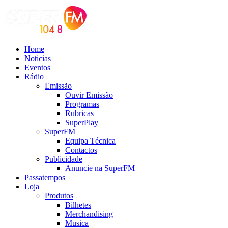
Home
Noticias
Eventos
Rádio
Emissão
Ouvir Emissão
Programas
Rubricas
SuperPlay
SuperFM
Equipa Técnica
Contactos
Publicidade
Anuncie na SuperFM
Passatempos
Loja
Produtos
Bilhetes
Merchandising
Musica