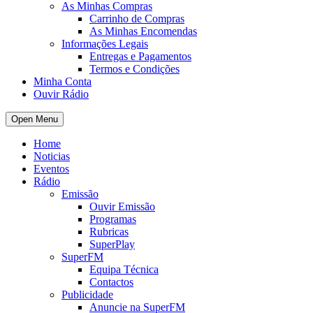
As Minhas Compras
Carrinho de Compras
As Minhas Encomendas
Informações Legais
Entregas e Pagamentos
Termos e Condições
Minha Conta
Ouvir Rádio
Open Menu
Home
Noticias
Eventos
Rádio
Emissão
Ouvir Emissão
Programas
Rubricas
SuperPlay
SuperFM
Equipa Técnica
Contactos
Publicidade
Anuncie na SuperFM