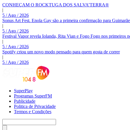
CONHEÇAM O ROCKTUGA DOS SALVA’TERRA®
|
5 / Ago / 2026
Sonus Art Fest. Enola Gay são a primeira confirmação para Guimarãe
|
5 / Ago / 2026
Festival Vapor revela Iolanda, Rita Vian e Fogo Fogo nos primeiros 
|
5 / Ago / 2026
Spotify criou um novo modo pensado para quem gosta de correr
|
5 / Ago / 2026
SuperPlay
Programas SuperFM
Publicidade
Politica de Privacidade
Termos e Condições