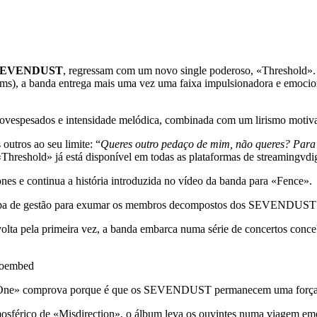
SEVENDUST
, regressam com um novo single poderoso, «Threshold». 
ms), a banda entrega mais uma vez uma faixa impulsionadora e emocion
vespesados e intensidade melódica, combinada com um lirismo motiva
outros ao seu limite: “
Queres outro pedaço de mim, não queres? Para 
Threshold» já está disponível em todas as plataformas de streamingvdig
es e continua a história introduzida no vídeo da banda para «Fence».
ipa de gestão para exumar os membros decompostos dos SEVENDUST e 
lta pela primeira vez, a banda embarca numa série de concertos conce
Doembed
«One» comprova porque é que os SEVENDUST permanecem uma força vital
o e atmosférico de «Misdirection», o álbum leva os ouvintes numa via