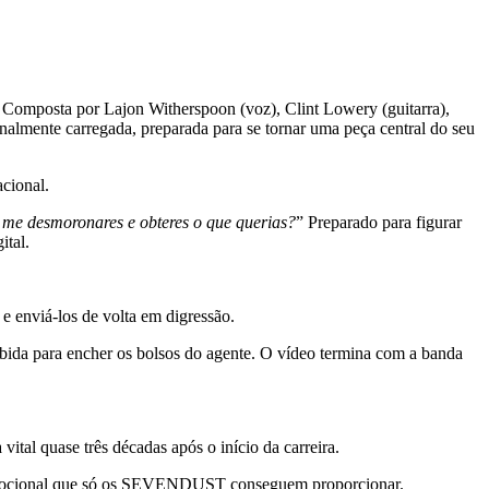
Composta por Lajon Witherspoon (voz), Clint Lowery (guitarra),
almente carregada, preparada para se tornar uma peça central do seu
cional.
me desmoronares e obteres o que querias?
” Preparado para figurar
ital.
enviá-los de volta em digressão.
bida para encher os bolsos do agente. O vídeo termina com a banda
 quase três décadas após o início da carreira.
gem emocional que só os SEVENDUST conseguem proporcionar.