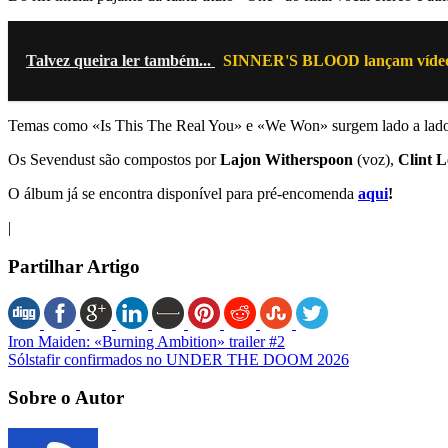
Talvez queira ler também...
SINNER'S BLOOD lançam vídeo 
Temas como «Is This The Real You» e «We Won» surgem lado a lado 
Os Sevendust são compostos por
Lajon Witherspoon
(voz),
Clint 
O álbum já se encontra disponível para pré‑encomenda
aqui
!
|
Partilhar Artigo
Iron Maiden: «Burning Ambition» trailer #2
Sólstafir confirmados no UNDER THE DOOM 2026
Sobre o Autor