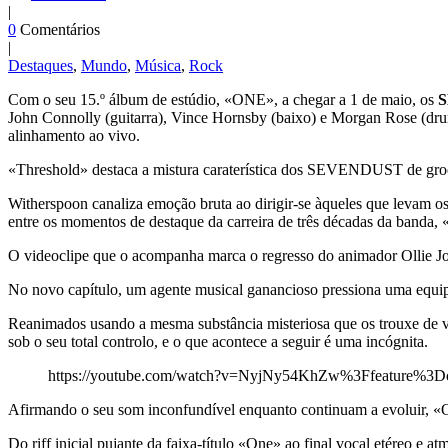
|
0
Comentários
|
Destaques
,
Mundo
,
Música
,
Rock
Com o seu 15.º álbum de estúdio, «ONE», a chegar a 1 de maio, os
John Connolly (guitarra), Vince Hornsby (baixo) e Morgan Rose (dru
alinhamento ao vivo.
«Threshold» destaca a mistura caraterística dos SEVENDUST de groo
Witherspoon canaliza emoção bruta ao dirigir-se àqueles que levam os 
entre os momentos de destaque da carreira de três décadas da banda, «
O videoclipe que o acompanha marca o regresso do animador Ollie Jon
No novo capítulo, um agente musical ganancioso pressiona uma equ
Reanimados usando a mesma substância misteriosa que os trouxe de vo
sob o seu total controlo, e o que acontece a seguir é uma incógnita.
https://youtube.com/watch?v=NyjNy54KhZw%3Ffeature%3
Afirmando o seu som inconfundível enquanto continuam a evoluir, 
Do riff inicial pujante da faixa‑título «One» ao final vocal etére