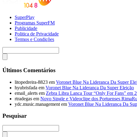
SuperPlay
Programas SuperFM
Publicidade
Politica de Privacidade
Termos e Condições
Últimos Comentários
litopedreira-8823
em
Voronet Blue Na Liderança Da Super Ele
hyubrisfada
em
Voronet Blue Na Liderança Da Super Eleição
email_alerts
em
Zebra Libra Lança Tour “Only For Fans” em 
rtradegas
em
Novo Single e Videoclipe dos Portuenses RimaR
ydc.music.management
em
Voronet Blue Na Liderança Da Sup
Pesquisar