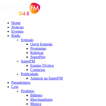
Home
Noticias
Eventos
Rádio
Emissão
Ouvir Emissão
Programas
Rubricas
SuperPlay
SuperFM
Equipa Técnica
Contactos
Publicidade
Anuncie na SuperFM
Passatempos
Loja
Produtos
Bilhetes
Merchandising
Musica