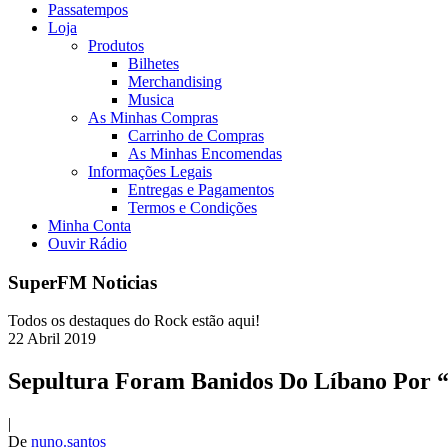
Passatempos
Loja
Produtos
Bilhetes
Merchandising
Musica
As Minhas Compras
Carrinho de Compras
As Minhas Encomendas
Informações Legais
Entregas e Pagamentos
Termos e Condições
Minha Conta
Ouvir Rádio
SuperFM Noticias
Todos os destaques do Rock estão aqui!
22
Abril
2019
Sepultura Foram Banidos Do Líbano Por 
|
De
nuno.santos