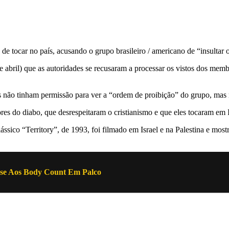
e tocar no país, acusando o grupo brasileiro / americano de “insultar 
 abril) que as autoridades se recusaram a processar os vistos dos memb
 não tinham permissão para ver a “ordem de proibição” do grupo, mas 
 do diabo, que desrespeitaram o cristianismo e que eles tocaram em Isr
ássico “Territory”, de 1993, foi filmado em Israel e na Palestina e m
-se Aos Body Count Em Palco