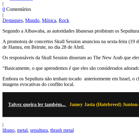
|
0
Comentários
|
Destaques
,
Mundo
,
Música
,
Rock
Segundo a Albawaba, as autoridades libanesas proibiram os Sepultura d
A promotora de concertos Skull Session anunciou na sexta-feira (19 de
de Hamra, em Beirute, no dia 28 de Abril.
Os responsáveis da Skull Session disseram ao The New Arab que eles
“Basicamente, o que aprendemos é que eles são considerados adoradores
Embora os Sepultura não tenham tocado anteriormente em Israel, o cl
imagens evocativas do conflito local.
Talvez queira ler também...
Jamey Jasta (Hatebreed) Juntou
|
libano
,
metal
,
sepultura
,
thrash metal