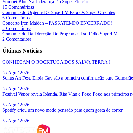
Voronet Blue Na Liderança Da Super Eleição
15 Comentárioss
Comunicado Urgente Da SuperFM Para Os Super Ouvintes
6 Comentárioss
Concerto Iron Maiden – PASSATEMPO ENCERRADO!
2 Comentárioss
Comunicado Da Direcção De Programas Da Rádio SuperFM
2 Comentárioss
Últimas Noticias
CONHEÇAM O ROCKTUGA DOS SALVA’TERRA®
|
5 / Ago / 2026
Sonus Art Fest. Enola Gay são a primeira confirmação para Guimarãe
|
5 / Ago / 2026
Festival Vapor revela Iolanda, Rita Vian e Fogo Fogo nos primeiros 
|
5 / Ago / 2026
Spotify criou um novo modo pensado para quem gosta de correr
|
5 / Ago / 2026