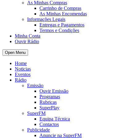
As Minhas Compras
Carrinho de Compras
As Minhas Encomendas
Informações Legais
Entregas e Pagamentos
Termos e Condições
Minha Conta
Ouvir Rádio
Open Menu
Home
Noticias
Eventos
Rádio
Emissão
Ouvir Emissão
Programas
Rubricas
SuperPlay
SuperFM
Equipa Técnica
Contactos
Publicidade
Anuncie na SuperFM