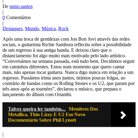
|
De
nuno.santos
|
0
Comentários
|
Destaques
,
Mundo
,
Música
,
Rock
Após uma troca de gentilezas com Jon Bon Jovi através das redes
sociais, o guitarrista Richie Sambora reflectiu sobre a possibilidade
de um regresso à sua antiga banda. E deixou claro que o
distanciamento foi algo muito mais motivado pelo lado artístico.
“Conversámos na semana passada, está tudo bem. Decidimos seguir
em caminhos diferentes. Estou num momento que quero cantar
mais, não apenas tocar guitarra. Nunca digo nunca em relação a um
regresso. Passámos trinta anos juntos, tirámos poucas folgas, ao
contrário de bandas como os Rolling Stones e os U2, que param por
três anos após as tournées”, declarou o músico, que prepara o
lançamento do álbum com Orianthi.
Talvez queira ler também...
Membros Dos
Metallica, Thin Lizzy E U2 Em Novo
Documentário Sobre Phil Lynott
|