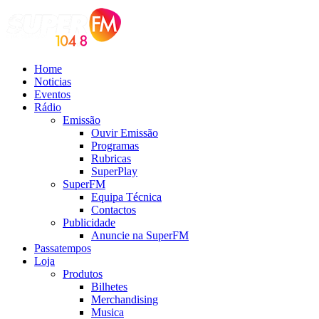
Home
Noticias
Eventos
Rádio
Emissão
Ouvir Emissão
Programas
Rubricas
SuperPlay
SuperFM
Equipa Técnica
Contactos
Publicidade
Anuncie na SuperFM
Passatempos
Loja
Produtos
Bilhetes
Merchandising
Musica