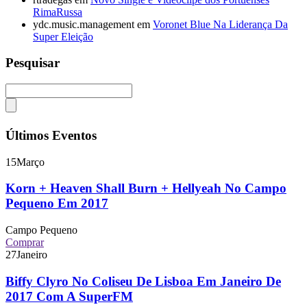
RimaRussa
ydc.music.management
em
Voronet Blue Na Liderança Da
Super Eleição
Pesquisar
Últimos Eventos
15
Março
Korn + Heaven Shall Burn + Hellyeah No Campo
Pequeno Em 2017
Campo Pequeno
Comprar
27
Janeiro
Biffy Clyro No Coliseu De Lisboa Em Janeiro De
2017 Com A SuperFM