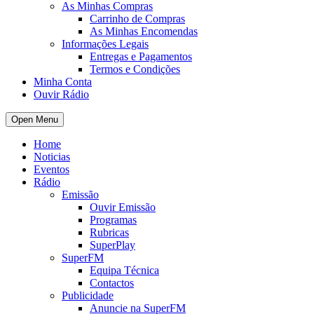
As Minhas Compras
Carrinho de Compras
As Minhas Encomendas
Informações Legais
Entregas e Pagamentos
Termos e Condições
Minha Conta
Ouvir Rádio
Open Menu
Home
Noticias
Eventos
Rádio
Emissão
Ouvir Emissão
Programas
Rubricas
SuperPlay
SuperFM
Equipa Técnica
Contactos
Publicidade
Anuncie na SuperFM