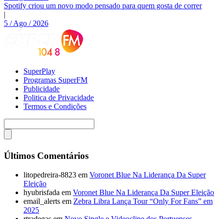
Spotify criou um novo modo pensado para quem gosta de correr
|
5 / Ago / 2026
SuperPlay
Programas SuperFM
Publicidade
Politica de Privacidade
Termos e Condições
Últimos Comentários
litopedreira-8823
em
Voronet Blue Na Liderança Da Super
Eleição
hyubrisfada
em
Voronet Blue Na Liderança Da Super Eleição
email_alerts
em
Zebra Libra Lança Tour “Only For Fans” em
2025
rtradegas
em
Novo Single e Videoclipe dos Portuenses