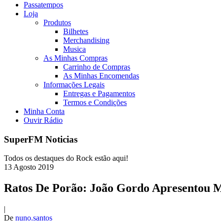
Passatempos
Loja
Produtos
Bilhetes
Merchandising
Musica
As Minhas Compras
Carrinho de Compras
As Minhas Encomendas
Informações Legais
Entregas e Pagamentos
Termos e Condições
Minha Conta
Ouvir Rádio
SuperFM Noticias
Todos os destaques do Rock estão aqui!
13
Agosto
2019
Ratos De Porão: João Gordo Apresentou Me
|
De
nuno.santos