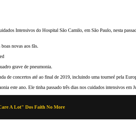
uidados Intensivos do Hospital São Camilo, em São Paulo, nesta passad
 boas novas aos fãs.
ed
 quadro grave de pneumonia.
da de concertos até ao final de 2019, incluindo uma tourneé pela Euro
onia este ano. Ele tinha passado três dias nos cuidados intensivos em 
are A Lot" Dos Faith No More