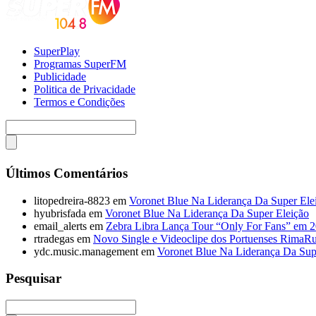
SuperPlay
Programas SuperFM
Publicidade
Politica de Privacidade
Termos e Condições
Últimos Comentários
litopedreira-8823
em
Voronet Blue Na Liderança Da Super Ele
hyubrisfada
em
Voronet Blue Na Liderança Da Super Eleição
email_alerts
em
Zebra Libra Lança Tour “Only For Fans” em 
rtradegas
em
Novo Single e Videoclipe dos Portuenses RimaR
ydc.music.management
em
Voronet Blue Na Liderança Da Sup
Pesquisar