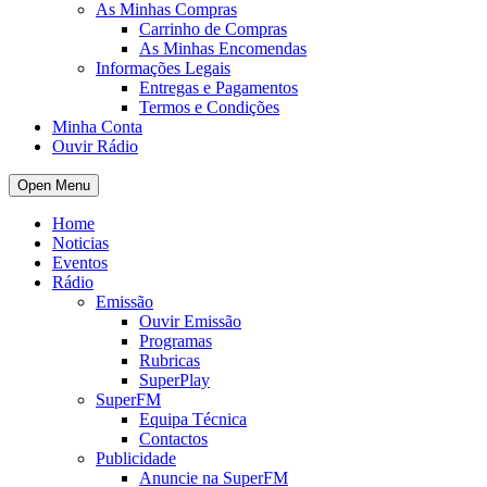
As Minhas Compras
Carrinho de Compras
As Minhas Encomendas
Informações Legais
Entregas e Pagamentos
Termos e Condições
Minha Conta
Ouvir Rádio
Open Menu
Home
Noticias
Eventos
Rádio
Emissão
Ouvir Emissão
Programas
Rubricas
SuperPlay
SuperFM
Equipa Técnica
Contactos
Publicidade
Anuncie na SuperFM