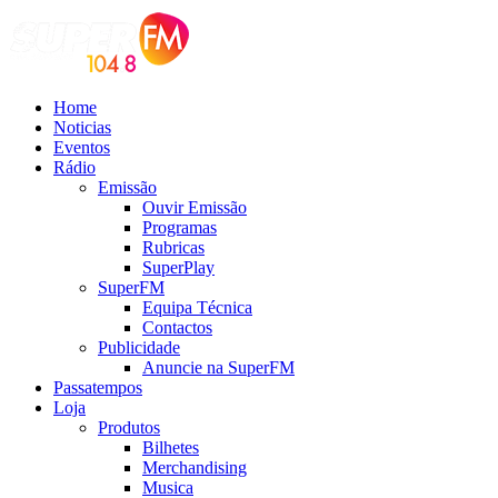
Home
Noticias
Eventos
Rádio
Emissão
Ouvir Emissão
Programas
Rubricas
SuperPlay
SuperFM
Equipa Técnica
Contactos
Publicidade
Anuncie na SuperFM
Passatempos
Loja
Produtos
Bilhetes
Merchandising
Musica