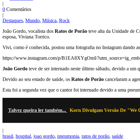
|
0
Comentários
|
Destaques
,
Mundo
,
Música
,
Rock
João Gordo, vocalista dos
Ratos de Porão
teve alta da Unidade de C
esposa, Viviana Torrico.
Vivi, como é conhecida, postou uma fotografia no Instagram dando as
https://www.instagram.com/p/B1EA8XYgOmI/?utm_source=ig_emb
João Gordo
teve de ser internado neste último sábado, devido a um
Devido ao seu estado de saúde, os
Ratos de Porão
cancelaram a agen
Esta foi a segunda vez que o cantor foi internado devido a uma pneum
Talvez queira ler também...
Korn Divulgam Versão De "We C
|
brasil
,
hospital
,
joao gordo
,
pneumonia
,
ratos de porão
,
saúde