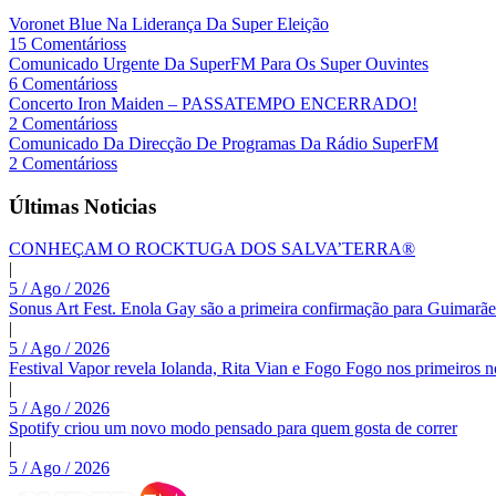
Voronet Blue Na Liderança Da Super Eleição
15 Comentárioss
Comunicado Urgente Da SuperFM Para Os Super Ouvintes
6 Comentárioss
Concerto Iron Maiden – PASSATEMPO ENCERRADO!
2 Comentárioss
Comunicado Da Direcção De Programas Da Rádio SuperFM
2 Comentárioss
Últimas Noticias
CONHEÇAM O ROCKTUGA DOS SALVA’TERRA®
|
5 / Ago / 2026
Sonus Art Fest. Enola Gay são a primeira confirmação para Guimarãe
|
5 / Ago / 2026
Festival Vapor revela Iolanda, Rita Vian e Fogo Fogo nos primeiros 
|
5 / Ago / 2026
Spotify criou um novo modo pensado para quem gosta de correr
|
5 / Ago / 2026