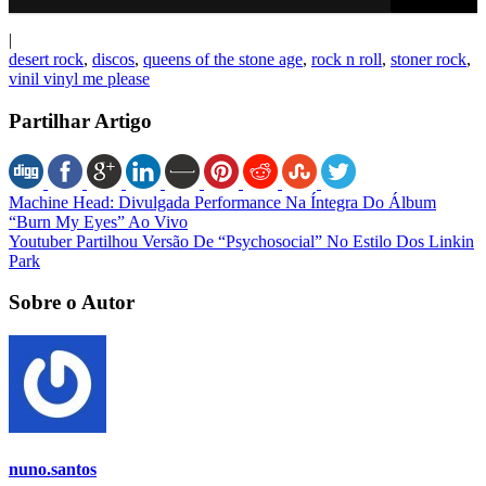
|
desert rock
,
discos
,
queens of the stone age
,
rock n roll
,
stoner rock
,
vinil vinyl me please
Partilhar Artigo
Machine Head: Divulgada Performance Na Íntegra Do Álbum
“Burn My Eyes” Ao Vivo
Youtuber Partilhou Versão De “Psychosocial” No Estilo Dos Linkin
Park
Sobre o Autor
nuno.santos