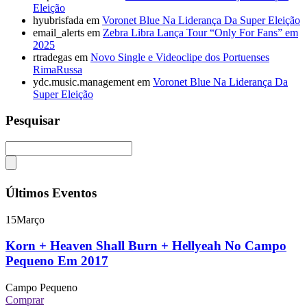
Eleição
hyubrisfada
em
Voronet Blue Na Liderança Da Super Eleição
email_alerts
em
Zebra Libra Lança Tour “Only For Fans” em
2025
rtradegas
em
Novo Single e Videoclipe dos Portuenses
RimaRussa
ydc.music.management
em
Voronet Blue Na Liderança Da
Super Eleição
Pesquisar
Últimos Eventos
15
Março
Korn + Heaven Shall Burn + Hellyeah No Campo
Pequeno Em 2017
Campo Pequeno
Comprar