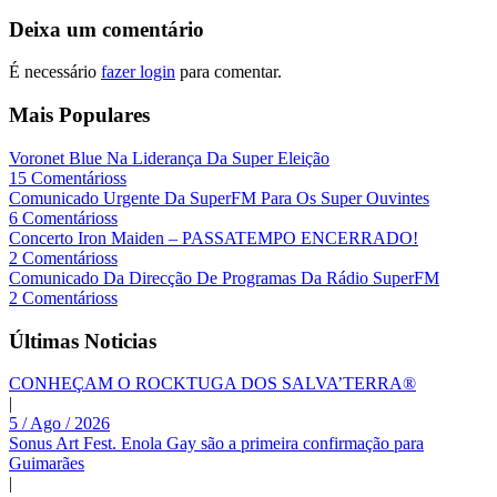
Deixa um comentário
É necessário
fazer login
para comentar.
Mais Populares
Voronet Blue Na Liderança Da Super Eleição
15 Comentárioss
Comunicado Urgente Da SuperFM Para Os Super Ouvintes
6 Comentárioss
Concerto Iron Maiden – PASSATEMPO ENCERRADO!
2 Comentárioss
Comunicado Da Direcção De Programas Da Rádio SuperFM
2 Comentárioss
Últimas Noticias
CONHEÇAM O ROCKTUGA DOS SALVA’TERRA®
|
5 / Ago / 2026
Sonus Art Fest. Enola Gay são a primeira confirmação para
Guimarães
|