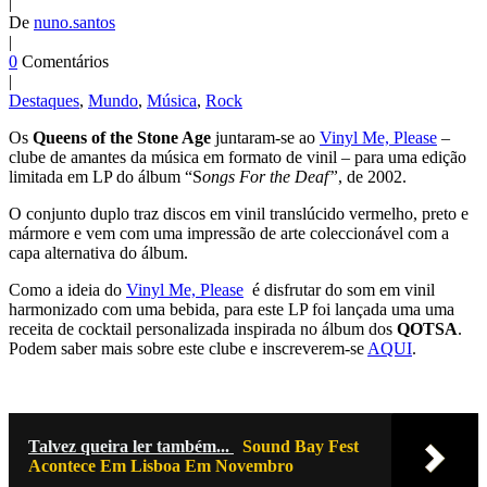
|
De
nuno.santos
|
0
Comentários
|
Destaques
,
Mundo
,
Música
,
Rock
Os
Queens of the Stone Age
juntaram-se ao
Vinyl Me, Please
–
clube de amantes da música em formato de vinil – para uma edição
limitada em LP do álbum “S
ongs For the Deaf”
, de 2002.
O conjunto duplo traz discos em vinil translúcido vermelho, preto e
mármore e vem com uma impressão de arte coleccionável com a
capa alternativa do álbum.
Como a ideia do
Vinyl Me, Please
é disfrutar do som em vinil
harmonizado com uma bebida, para este LP foi lançada uma uma
receita de cocktail personalizada inspirada no álbum dos
QOTSA
.
Podem saber mais sobre este clube e inscreverem-se
AQUI
.
Talvez queira ler também...
Sound Bay Fest
Acontece Em Lisboa Em Novembro