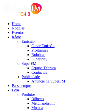
Home
Noticias
Eventos
Rádio
Emissão
Ouvir Emissão
Programas
Rubricas
SuperPlay
SuperFM
Equipa Técnica
Contactos
Publicidade
Anuncie na SuperFM
Passatempos
Loja
Produtos
Bilhetes
Merchandising
Musica