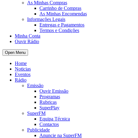
As Minhas Compras
Carrinho de Compras
As Minhas Encomendas
Informações Legais
Entregas e Pagamentos
Termos e Condições
Minha Conta
Ouvir Rádio
Open Menu
Home
Noticias
Eventos
Rádio
Emissão
Ouvir Emissão
Programas
Rubricas
SuperPlay
SuperFM
Equipa Técnica
Contactos
Publicidade
Anuncie na SuperFM