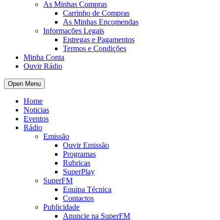
As Minhas Compras
Carrinho de Compras
As Minhas Encomendas
Informações Legais
Entregas e Pagamentos
Termos e Condições
Minha Conta
Ouvir Rádio
Open Menu
Home
Noticias
Eventos
Rádio
Emissão
Ouvir Emissão
Programas
Rubricas
SuperPlay
SuperFM
Equipa Técnica
Contactos
Publicidade
Anuncie na SuperFM