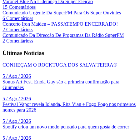
Voronet Blue Na Liderança Da Super Eleição
15 Comentárioss
Comunicado Urgente Da SuperFM Para Os Super Ouvintes
6 Comentárioss
Concerto Iron Maiden – PASSATEMPO ENCERRADO!
2 Comentárioss
Comunicado Da Direcção De Programas Da Rádio SuperFM
2 Comentárioss
Últimas Noticias
CONHEÇAM O ROCKTUGA DOS SALVA’TERRA®
|
5 / Ago / 2026
Sonus Art Fest. Enola Gay são a primeira confirmação para
Guimarães
|
5 / Ago / 2026
Festival Vapor revela Iolanda, Rita Vian e Fogo Fogo nos primeiros
nomes para 2026
|
5 / Ago / 2026
Spotify criou um novo modo pensado para quem gosta de correr
|
5 / Ago / 2026