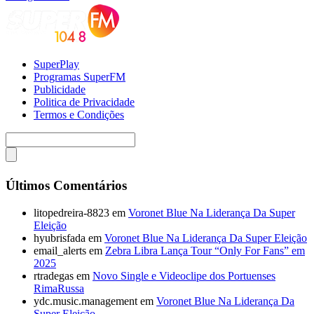
SuperPlay
Programas SuperFM
Publicidade
Politica de Privacidade
Termos e Condições
Últimos Comentários
litopedreira-8823
em
Voronet Blue Na Liderança Da Super
Eleição
hyubrisfada
em
Voronet Blue Na Liderança Da Super Eleição
email_alerts
em
Zebra Libra Lança Tour “Only For Fans” em
2025
rtradegas
em
Novo Single e Videoclipe dos Portuenses
RimaRussa
ydc.music.management
em
Voronet Blue Na Liderança Da
Super Eleição