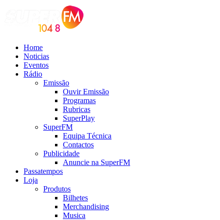
Home
Noticias
Eventos
Rádio
Emissão
Ouvir Emissão
Programas
Rubricas
SuperPlay
SuperFM
Equipa Técnica
Contactos
Publicidade
Anuncie na SuperFM
Passatempos
Loja
Produtos
Bilhetes
Merchandising
Musica