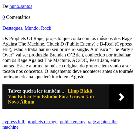
|
De
nuno.santos
|
0
Comentários
|
Destaques
,
Mundo
,
Rock
Os Prophets Of Rage, projecto que conta com os músicos dos Rage
Against The Machine, Chuck D (Public Enemy) e B-Real (Cypress
Hill), estão a trabalhar no seu primeiro single. A música “The Party’s
Over” vai ser produzida Brendan O’Brien, conhecido por trabalhar
com os Rage Against The Machine, AC/DC, Pearl Jam, entre
outras. Esta é a primeira música original do grupo e tem vindo a ser
tocada nos concertos. O lançamento deve acontecer antes da tournée
norte-americana, que terá início em Agosto.
Talvez queira ler também...
Limp Bizkit
Vão Entrar Em Estúdio Para Gravar Um
Novo Álbum
|
cypress hill
,
prophets of rage
,
public enemy
,
rage against the
machine