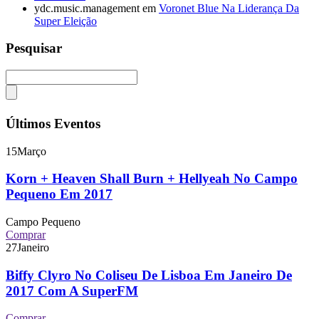
ydc.music.management
em
Voronet Blue Na Liderança Da
Super Eleição
Pesquisar
Últimos Eventos
15
Março
Korn + Heaven Shall Burn + Hellyeah No Campo
Pequeno Em 2017
Campo Pequeno
Comprar
27
Janeiro
Biffy Clyro No Coliseu De Lisboa Em Janeiro De
2017 Com A SuperFM
Comprar