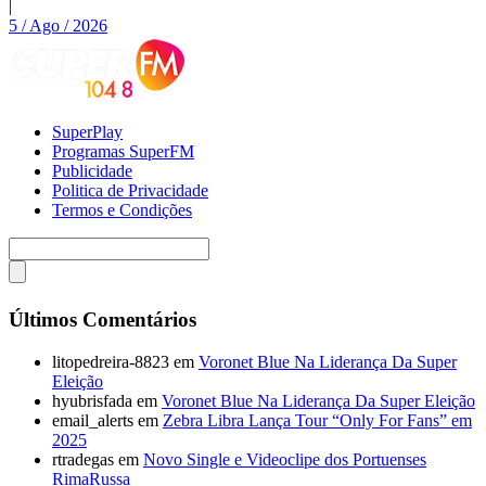
|
5 / Ago / 2026
SuperPlay
Programas SuperFM
Publicidade
Politica de Privacidade
Termos e Condições
Últimos Comentários
litopedreira-8823
em
Voronet Blue Na Liderança Da Super
Eleição
hyubrisfada
em
Voronet Blue Na Liderança Da Super Eleição
email_alerts
em
Zebra Libra Lança Tour “Only For Fans” em
2025
rtradegas
em
Novo Single e Videoclipe dos Portuenses
RimaRussa