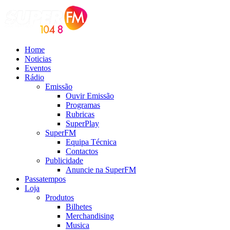
Home
Noticias
Eventos
Rádio
Emissão
Ouvir Emissão
Programas
Rubricas
SuperPlay
SuperFM
Equipa Técnica
Contactos
Publicidade
Anuncie na SuperFM
Passatempos
Loja
Produtos
Bilhetes
Merchandising
Musica