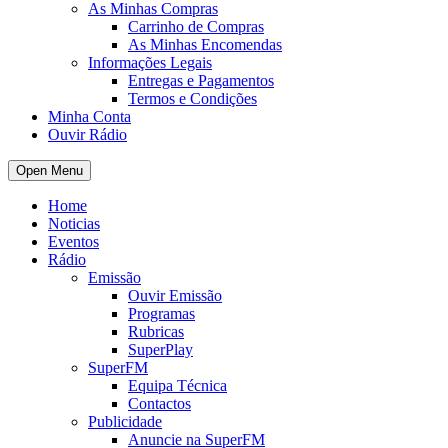
As Minhas Compras
Carrinho de Compras
As Minhas Encomendas
Informações Legais
Entregas e Pagamentos
Termos e Condições
Minha Conta
Ouvir Rádio
Open Menu
Home
Noticias
Eventos
Rádio
Emissão
Ouvir Emissão
Programas
Rubricas
SuperPlay
SuperFM
Equipa Técnica
Contactos
Publicidade
Anuncie na SuperFM