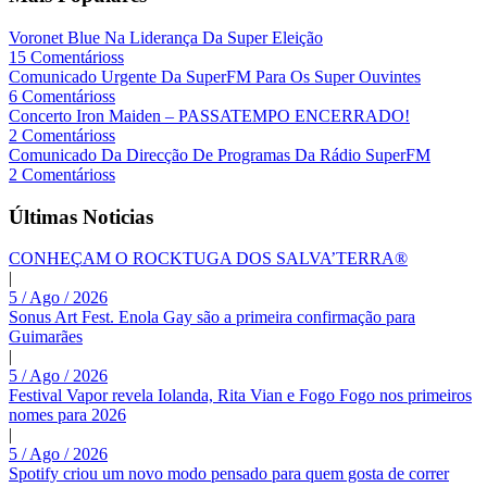
Voronet Blue Na Liderança Da Super Eleição
15 Comentárioss
Comunicado Urgente Da SuperFM Para Os Super Ouvintes
6 Comentárioss
Concerto Iron Maiden – PASSATEMPO ENCERRADO!
2 Comentárioss
Comunicado Da Direcção De Programas Da Rádio SuperFM
2 Comentárioss
Últimas Noticias
CONHEÇAM O ROCKTUGA DOS SALVA’TERRA®
|
5 / Ago / 2026
Sonus Art Fest. Enola Gay são a primeira confirmação para
Guimarães
|
5 / Ago / 2026
Festival Vapor revela Iolanda, Rita Vian e Fogo Fogo nos primeiros
nomes para 2026
|
5 / Ago / 2026
Spotify criou um novo modo pensado para quem gosta de correr