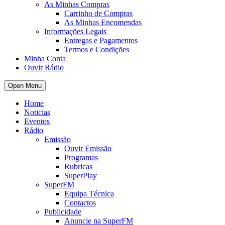
As Minhas Compras
Carrinho de Compras
As Minhas Encomendas
Informações Legais
Entregas e Pagamentos
Termos e Condições
Minha Conta
Ouvir Rádio
Open Menu
Home
Noticias
Eventos
Rádio
Emissão
Ouvir Emissão
Programas
Rubricas
SuperPlay
SuperFM
Equipa Técnica
Contactos
Publicidade
Anuncie na SuperFM