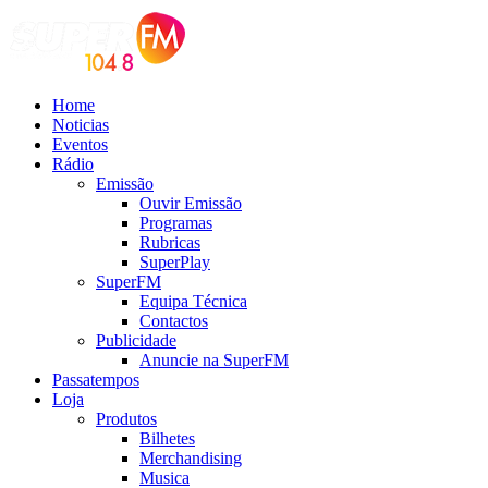
Home
Noticias
Eventos
Rádio
Emissão
Ouvir Emissão
Programas
Rubricas
SuperPlay
SuperFM
Equipa Técnica
Contactos
Publicidade
Anuncie na SuperFM
Passatempos
Loja
Produtos
Bilhetes
Merchandising
Musica