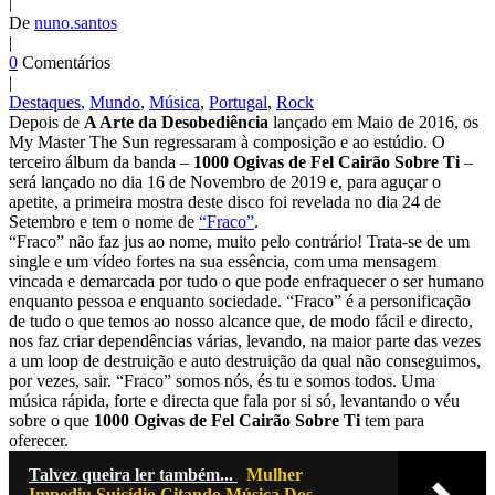
|
De
nuno.santos
|
0
Comentários
|
Destaques
,
Mundo
,
Música
,
Portugal
,
Rock
Depois de
A Arte da Desobediência
lançado em Maio de 2016, os
My Master The Sun regressaram à composição e ao estúdio. O
terceiro álbum da banda –
1000 Ogivas de Fel Cairão Sobre Ti
–
será lançado no dia 16 de Novembro de 2019 e, para aguçar o
apetite, a primeira mostra deste disco foi revelada no dia 24 de
Setembro e tem o nome de
“Fraco”
.
“Fraco” não faz jus ao nome, muito pelo contrário! Trata-se de um
single e um vídeo fortes na sua essência, com uma mensagem
vincada e demarcada por tudo o que pode enfraquecer o ser humano
enquanto pessoa e enquanto sociedade. “Fraco” é a personificação
de tudo o que temos ao nosso alcance que, de modo fácil e directo,
nos faz criar dependências várias, levando, na maior parte das vezes
a um loop de destruição e auto destruição da qual não conseguimos,
por vezes, sair. “Fraco” somos nós, és tu e somos todos. Uma
música rápida, forte e directa que fala por si só, levantando o véu
sobre o que
1000 Ogivas de Fel Cairão Sobre Ti
tem para
oferecer.
Talvez queira ler também...
Mulher
Impediu Suicídio Citando Música Dos