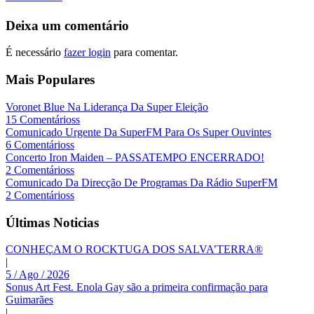
Deixa um comentário
É necessário
fazer login
para comentar.
Mais Populares
Voronet Blue Na Liderança Da Super Eleição
15 Comentárioss
Comunicado Urgente Da SuperFM Para Os Super Ouvintes
6 Comentárioss
Concerto Iron Maiden – PASSATEMPO ENCERRADO!
2 Comentárioss
Comunicado Da Direcção De Programas Da Rádio SuperFM
2 Comentárioss
Últimas Noticias
CONHEÇAM O ROCKTUGA DOS SALVA’TERRA®
|
5 / Ago / 2026
Sonus Art Fest. Enola Gay são a primeira confirmação para
Guimarães
|