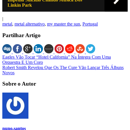
Linkin Park
|
metal
,
metal alternativo
,
my master the sun
,
Portugal
Partilhar Artigo
Eagles Vão Tocar “Hotel California” Na Íntegra Com Uma
Orquestra E Um Coro
Robert Smith Revelou Que Os The Cure Vão Lançar Três Álbuns
Novos
Sobre o Autor
nuno.santos