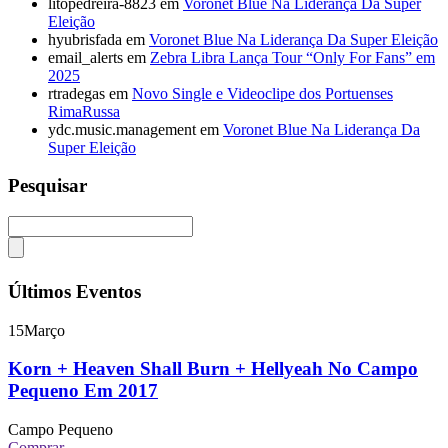
litopedreira-8823
em
Voronet Blue Na Liderança Da Super
Eleição
hyubrisfada
em
Voronet Blue Na Liderança Da Super Eleição
email_alerts
em
Zebra Libra Lança Tour “Only For Fans” em
2025
rtradegas
em
Novo Single e Videoclipe dos Portuenses
RimaRussa
ydc.music.management
em
Voronet Blue Na Liderança Da
Super Eleição
Pesquisar
Últimos Eventos
15
Março
Korn + Heaven Shall Burn + Hellyeah No Campo
Pequeno Em 2017
Campo Pequeno
Comprar