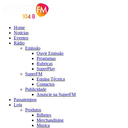
Home
Noticias
Eventos
Rádio
Emissão
Ouvir Emissão
Programas
Rubricas
SuperPlay
SuperFM
Equipa Técnica
Contactos
Publicidade
Anuncie na SuperFM
Passatempos
Loja
Produtos
Bilhetes
Merchandising
Musica