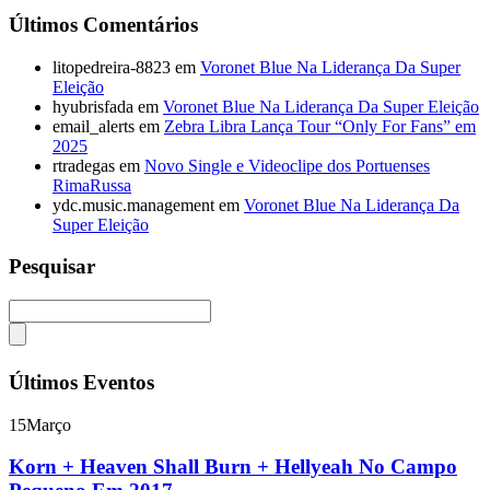
Últimos Comentários
litopedreira-8823
em
Voronet Blue Na Liderança Da Super
Eleição
hyubrisfada
em
Voronet Blue Na Liderança Da Super Eleição
email_alerts
em
Zebra Libra Lança Tour “Only For Fans” em
2025
rtradegas
em
Novo Single e Videoclipe dos Portuenses
RimaRussa
ydc.music.management
em
Voronet Blue Na Liderança Da
Super Eleição
Pesquisar
Últimos Eventos
15
Março
Korn + Heaven Shall Burn + Hellyeah No Campo