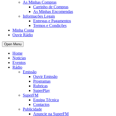
As Minhas Compras
Carrinho de Compras
As Minhas Encomendas
Informações Legais
Entregas e Pagamentos
Termos e Condições
Minha Conta
Ouvir Rádio
Open Menu
Home
Noticias
Eventos
Rádio
Emissão
Ouvir Emissão
Programas
Rubricas
SuperPlay
SuperFM
Equipa Técnica
Contactos
Publicidade
Anuncie na SuperFM