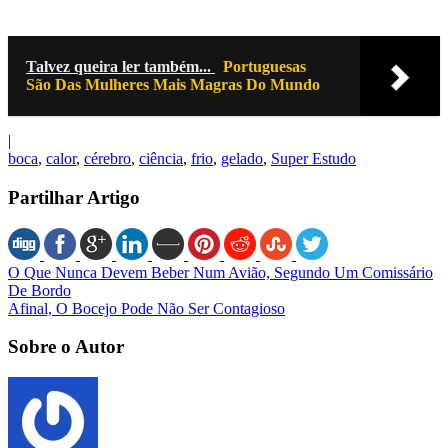
Talvez queira ler também...
Portuguesas
São Das Mulheres Mais Magras Do Mundo
|
boca
,
calor
,
cérebro
,
ciência
,
frio
,
gelado
,
Super Estudo
Partilhar Artigo
O Que Nunca Devem Beber Num Avião, Segundo Um Comissário
De Bordo
Afinal, O Bocejo Pode Não Ser Contagioso
Sobre o Autor