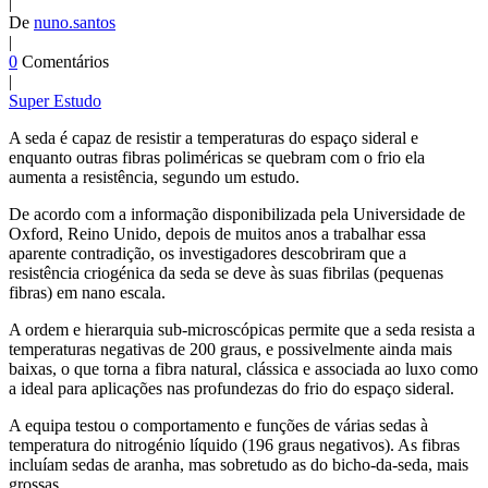
|
De
nuno.santos
|
0
Comentários
|
Super Estudo
A seda é capaz de resistir a temperaturas do espaço sideral e
enquanto outras fibras poliméricas se quebram com o frio ela
aumenta a resistência, segundo um estudo.
D
e acordo com a informação disponibilizada pela Universidade de
Oxford, Reino Unido, depois de muitos anos a trabalhar essa
aparente contradição, os investigadores descobriram que a
resistência
criogénica
da seda se deve às suas
fibrilas
(pequenas
fibras) em nano escala.
A ordem e hierarquia sub-microscópicas permite que a seda resista a
temperaturas negativas de 200 graus, e possivelmente ainda mais
baixas, o que torna a fibra natural, clássica e associada ao luxo como
a ideal para aplicações nas profundezas do frio do espaço sideral.
A equipa testou o comportamento e funções de várias sedas à
temperatura do nitrogénio líquido (196 graus negativos). As fibras
incluíam sedas de aranha, mas sobretudo as do bicho-da-seda, mais
grossas.