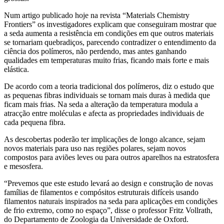
Num artigo publicado hoje na revista “Materials Chemistry
Frontiers” os investigadores explicam que conseguiram mostrar que
a seda aumenta a resistência em condições em que outros materiais
se tornariam quebradiços, parecendo contradizer o entendimento da
ciência dos polímeros, não perdendo, mas antes ganhando
qualidades em temperaturas muito frias, ficando mais forte e mais
elástica.
De acordo com a teoria tradicional dos polímeros, diz o estudo que
as pequenas fibras individuais se tornam mais duras à medida que
ficam mais frias. Na seda a alteração da temperatura modula a
atracção
entre moléculas e
afecta
as propriedades individuais de
cada pequena fibra.
As descobertas poderão ter implicações de longo alcance, sejam
novos materiais para uso nas regiões polares, sejam novos
compostos para aviões leves ou para outros aparelhos na estratosfera
e
mesosfera
.
“Prevemos que este estudo levará ao design e construção de novas
famílias de filamentos e
compósitos
estruturais difíceis usando
filamentos naturais inspirados na seda para aplicações em condições
de frio extremo, como no espaço”, disse o professor Fritz
Vollrath
,
do Departamento de Zoologia da Universidade de Oxford.