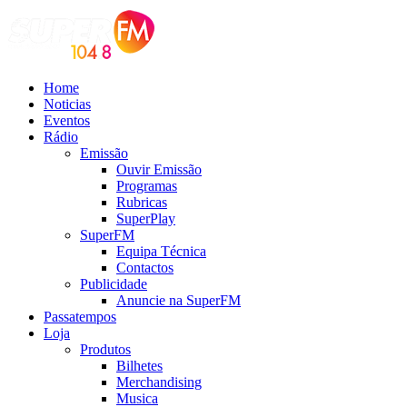
Home
Noticias
Eventos
Rádio
Emissão
Ouvir Emissão
Programas
Rubricas
SuperPlay
SuperFM
Equipa Técnica
Contactos
Publicidade
Anuncie na SuperFM
Passatempos
Loja
Produtos
Bilhetes
Merchandising
Musica