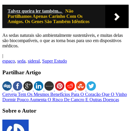
Talvez queira ler também...
Não
Partilhamos Apenas Carinho Com Os
Amigos. Os Genes São Também Idênticos
As sedas naturais são
ambientalmente
sustentáveis, e muitas delas
são
biocompatíveis
, o que as torna boas para uso em dispositivos
médicos.
|
espaço
,
seda
,
sideral
,
Super Estudo
Partilhar Artigo
Cerveja Tem Os Mesmos Benefícios Para O Coração Que O Vinho
Dormir Pouco Aumenta O Risco De Cancro E Outras Doenças
Sobre o Autor