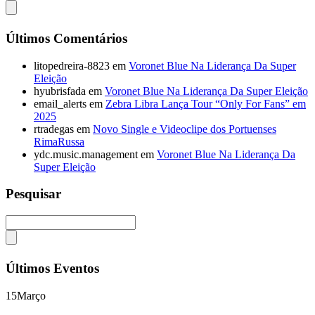
Últimos Comentários
litopedreira-8823
em
Voronet Blue Na Liderança Da Super
Eleição
hyubrisfada
em
Voronet Blue Na Liderança Da Super Eleição
email_alerts
em
Zebra Libra Lança Tour “Only For Fans” em
2025
rtradegas
em
Novo Single e Videoclipe dos Portuenses
RimaRussa
ydc.music.management
em
Voronet Blue Na Liderança Da
Super Eleição
Pesquisar
Últimos Eventos
15
Março