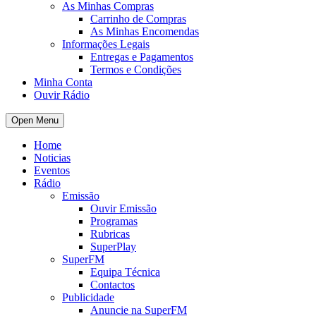
As Minhas Compras
Carrinho de Compras
As Minhas Encomendas
Informações Legais
Entregas e Pagamentos
Termos e Condições
Minha Conta
Ouvir Rádio
Open Menu
Home
Noticias
Eventos
Rádio
Emissão
Ouvir Emissão
Programas
Rubricas
SuperPlay
SuperFM
Equipa Técnica
Contactos
Publicidade
Anuncie na SuperFM