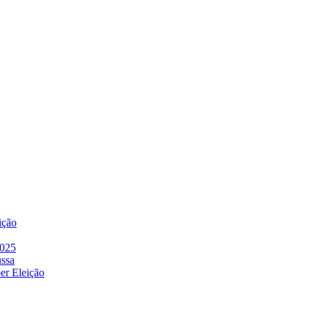
ição
2025
ussa
er Eleição