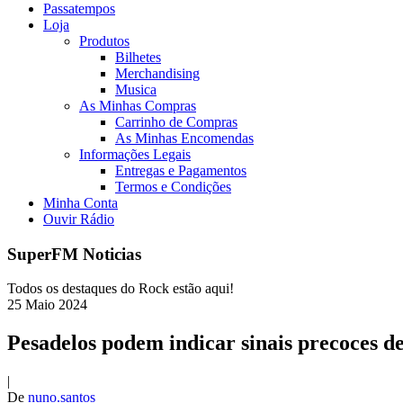
Passatempos
Loja
Produtos
Bilhetes
Merchandising
Musica
As Minhas Compras
Carrinho de Compras
As Minhas Encomendas
Informações Legais
Entregas e Pagamentos
Termos e Condições
Minha Conta
Ouvir Rádio
SuperFM Noticias
Todos os destaques do Rock estão aqui!
25
Maio
2024
Pesadelos podem indicar sinais precoces d
|
De
nuno.santos