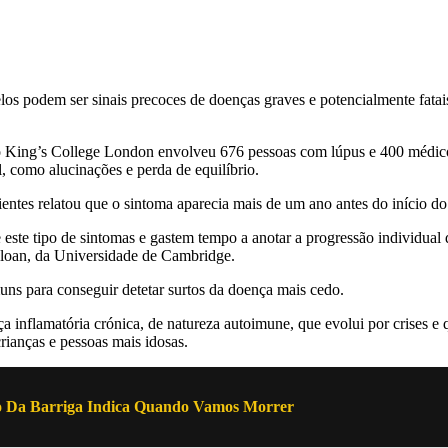
os podem ser sinais precoces de doenças graves e potencialmente fatais
 do King’s College London envolveu 676 pessoas com lúpus e 400 médi
, como alucinações e perda de equilíbrio.
tes relatou que o sintoma aparecia mais de um ano antes do início do
este tipo de sintomas e gastem tempo a anotar a progressão individua
Sloan, da Universidade de Cambridge.
uns para conseguir detetar surtos da doença mais cedo.
nflamatória crónica, de natureza autoimune, que evolui por crises e que
rianças e pessoas mais idosas.
 Da Barriga Indica Quando Vamos Morrer