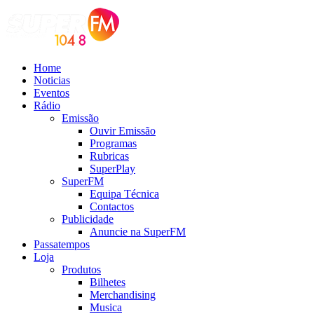
Home
Noticias
Eventos
Rádio
Emissão
Ouvir Emissão
Programas
Rubricas
SuperPlay
SuperFM
Equipa Técnica
Contactos
Publicidade
Anuncie na SuperFM
Passatempos
Loja
Produtos
Bilhetes
Merchandising
Musica