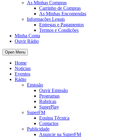
As Minhas Compras
Carrinho de Compras
As Minhas Encomendas
Informações Legais
Entregas e Pagamentos
Termos e Condições
Minha Conta
Ouvir Rádio
Open Menu
Home
Noticias
Eventos
Rádio
Emissão
Ouvir Emissão
Programas
Rubricas
SuperPlay
SuperFM
Equipa Técnica
Contactos
Publicidade
Anuncie na SuperFM