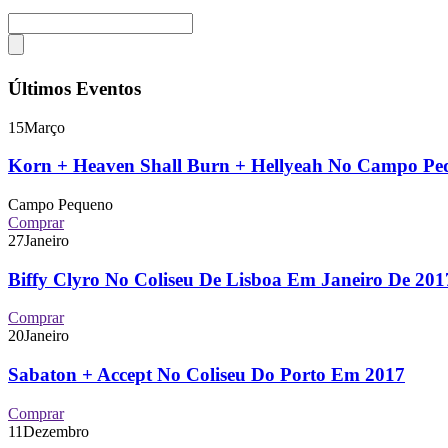
Últimos Eventos
15
Março
Korn + Heaven Shall Burn + Hellyeah No Campo P
Campo Pequeno
Comprar
27
Janeiro
Biffy Clyro No Coliseu De Lisboa Em Janeiro De 2
Comprar
20
Janeiro
Sabaton + Accept No Coliseu Do Porto Em 2017
Comprar
11
Dezembro