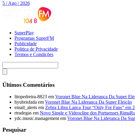
5 / Ago / 2026
SuperPlay
Programas SuperFM
Publicidade
Politica de Privacidade
Termos e Condições
Últimos Comentários
litopedreira-8823
em
Voronet Blue Na Liderança Da Super Ele
hyubrisfada
em
Voronet Blue Na Liderança Da Super Eleição
email_alerts
em
Zebra Libra Lança Tour “Only For Fans” em 
rtradegas
em
Novo Single e Videoclipe dos Portuenses RimaR
ydc.music.management
em
Voronet Blue Na Liderança Da Sup
Pesquisar