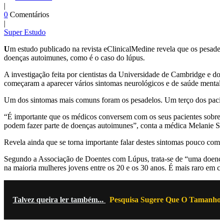
|
0
Comentários
|
Super Estudo
U
m estudo publicado na revista eClinicalMedine revela que os pesadel
doenças autoimunes, como é o caso do lúpus.
A investigação feita por cientistas da Universidade de Cambridge e
começaram a aparecer vários sintomas neurológicos e de saúde mental
Um dos sintomas mais comuns foram os pesadelos. Um terço dos pacien
“É importante que os médicos conversem com os seus pacientes sobre 
podem fazer parte de doenças autoimunes”, conta a médica Melanie 
Revela ainda que se torna importante falar destes sintomas pouco com
Segundo a Associação de Doentes com Lúpus, trata-se de “uma doença i
na maioria mulheres jovens entre os 20 e os 30 anos. É mais raro em c
Talvez queira ler também...
Pesquisa Sugere Que O Tamanho