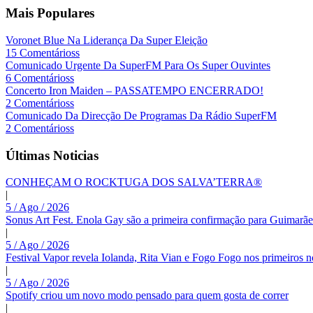
Mais Populares
Voronet Blue Na Liderança Da Super Eleição
15 Comentárioss
Comunicado Urgente Da SuperFM Para Os Super Ouvintes
6 Comentárioss
Concerto Iron Maiden – PASSATEMPO ENCERRADO!
2 Comentárioss
Comunicado Da Direcção De Programas Da Rádio SuperFM
2 Comentárioss
Últimas Noticias
CONHEÇAM O ROCKTUGA DOS SALVA’TERRA®
|
5 / Ago / 2026
Sonus Art Fest. Enola Gay são a primeira confirmação para Guimarãe
|
5 / Ago / 2026
Festival Vapor revela Iolanda, Rita Vian e Fogo Fogo nos primeiros 
|
5 / Ago / 2026
Spotify criou um novo modo pensado para quem gosta de correr
|