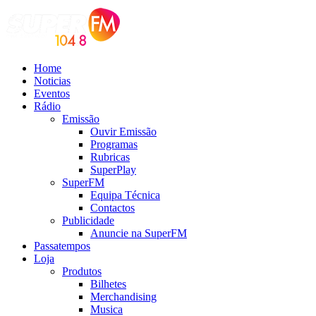
Home
Noticias
Eventos
Rádio
Emissão
Ouvir Emissão
Programas
Rubricas
SuperPlay
SuperFM
Equipa Técnica
Contactos
Publicidade
Anuncie na SuperFM
Passatempos
Loja
Produtos
Bilhetes
Merchandising
Musica