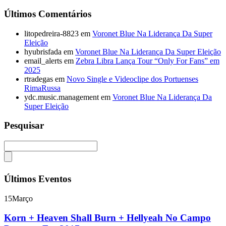
Últimos Comentários
litopedreira-8823
em
Voronet Blue Na Liderança Da Super
Eleição
hyubrisfada
em
Voronet Blue Na Liderança Da Super Eleição
email_alerts
em
Zebra Libra Lança Tour “Only For Fans” em
2025
rtradegas
em
Novo Single e Videoclipe dos Portuenses
RimaRussa
ydc.music.management
em
Voronet Blue Na Liderança Da
Super Eleição
Pesquisar
Últimos Eventos
15
Março
Korn + Heaven Shall Burn + Hellyeah No Campo