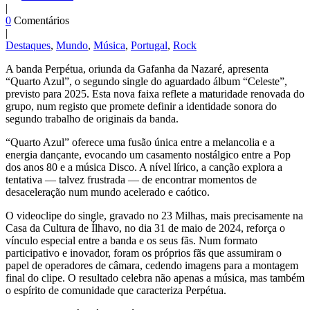
|
0
Comentários
|
Destaques
,
Mundo
,
Música
,
Portugal
,
Rock
A banda Perpétua, oriunda da Gafanha da Nazaré, apresenta
“Quarto Azul”, o segundo single do aguardado álbum “Celeste”,
previsto para 2025. Esta nova faixa reflete a maturidade renovada do
grupo, num registo que promete definir a identidade sonora do
segundo trabalho de originais da banda.
“Quarto Azul” oferece uma fusão única entre a melancolia e a
energia dançante, evocando um casamento nostálgico entre a Pop
dos anos 80 e a música Disco. A nível lírico, a canção explora a
tentativa — talvez frustrada — de encontrar momentos de
desaceleração num mundo acelerado e caótico.
O videoclipe do single, gravado no 23 Milhas, mais precisamente na
Casa da Cultura de Ílhavo, no dia 31 de maio de 2024, reforça o
vínculo especial entre a banda e os seus fãs. Num formato
participativo e inovador, foram os próprios fãs que assumiram o
papel de operadores de câmara, cedendo imagens para a montagem
final do clipe. O resultado celebra não apenas a música, mas também
o espírito de comunidade que caracteriza Perpétua.