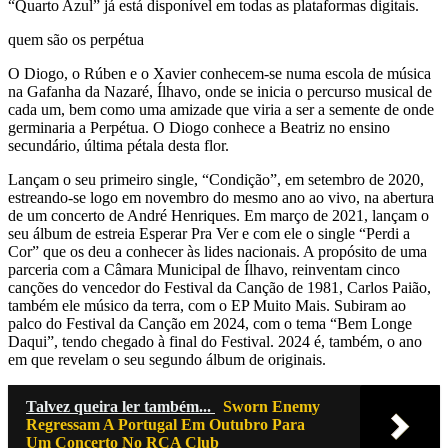
“Quarto Azul” já está disponível em todas as plataformas digitais.
quem são os perpétua
O Diogo, o Rúben e o Xavier conhecem-se numa escola de música
na Gafanha da Nazaré, Ílhavo, onde se inicia o percurso musical de
cada um, bem como uma amizade que viria a ser a semente de onde
germinaria a Perpétua. O Diogo conhece a Beatriz no ensino
secundário, última pétala desta flor.
Lançam o seu primeiro single, “Condição”, em setembro de 2020,
estreando-se logo em novembro do mesmo ano ao vivo, na abertura
de um concerto de André Henriques. Em março de 2021, lançam o
seu álbum de estreia Esperar Pra Ver e com ele o single “Perdi a
Cor” que os deu a conhecer às lides nacionais. A propósito de uma
parceria com a Câmara Municipal de Ílhavo, reinventam cinco
canções do vencedor do Festival da Canção de 1981, Carlos Paião,
também ele músico da terra, com o EP Muito Mais. Subiram ao
palco do Festival da Canção em 2024, com o tema “Bem Longe
Daqui”, tendo chegado à final do Festival. 2024 é, também, o ano
em que revelam o seu segundo álbum de originais.
Talvez queira ler também...
Sworn Enemy
Regressam A Portugal Em Outubro Para
Um Concerto No RCA Club