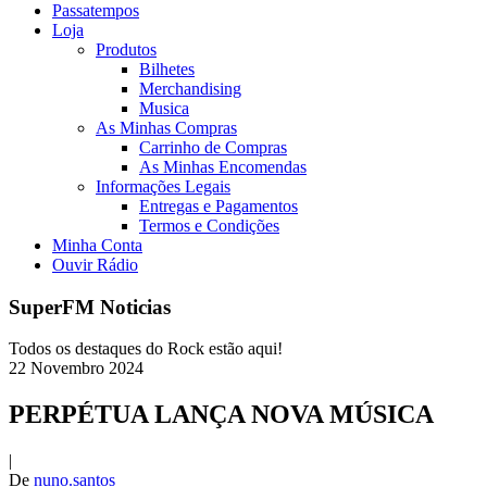
Passatempos
Loja
Produtos
Bilhetes
Merchandising
Musica
As Minhas Compras
Carrinho de Compras
As Minhas Encomendas
Informações Legais
Entregas e Pagamentos
Termos e Condições
Minha Conta
Ouvir Rádio
SuperFM Noticias
Todos os destaques do Rock estão aqui!
22
Novembro
2024
PERPÉTUA LANÇA NOVA MÚSICA
|
De
nuno.santos