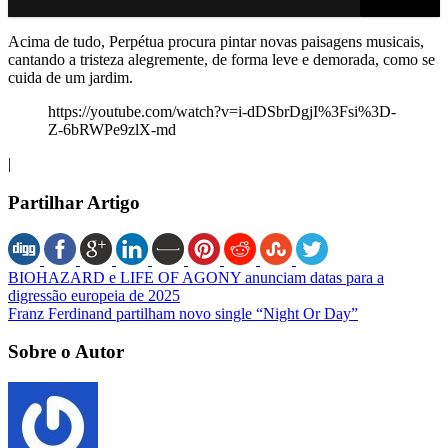
Acima de tudo, Perpétua procura pintar novas paisagens musicais,
cantando a tristeza alegremente, de forma leve e demorada, como se
cuida de um jardim.
https://youtube.com/watch?v=i-dDSbrDgjI%3Fsi%3D-
Z-6bRWPe9zlX-md
|
Partilhar Artigo
BIOHAZARD e LIFE OF AGONY anunciam datas para a
digressão europeia de 2025
Franz Ferdinand partilham novo single “Night Or Day”
Sobre o Autor