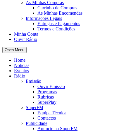
As Minhas Compras
Carrinho de Compras
As Minhas Encomendas
Informações Legais
Entregas e Pagamentos
Termos e Condições
Minha Conta
Ouvir Rádio
Open Menu
Home
Noticias
Eventos
Rádio
Emissão
Ouvir Emissão
Programas
Rubricas
SuperPlay
SuperFM
Equipa Técnica
Contactos
Publicidade
Anuncie na SuperFM