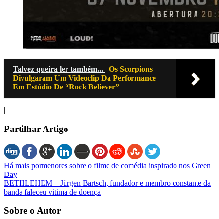
Talvez queira ler também...
Os Scorpions
Divulgaram Um Videoclip Da Performance
Em Estúdio De “Rock Believer”
|
Partilhar Artigo
Há mais pormenores sobre o filme de comédia inspirado nos Green
Day
BETHLEHEM – Jürgen Bartsch, fundador e membro constante da
banda faleceu vitima de doença
Sobre o Autor