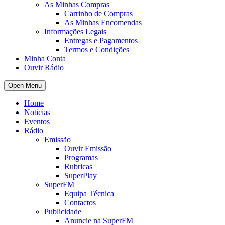
As Minhas Compras
Carrinho de Compras
As Minhas Encomendas
Informações Legais
Entregas e Pagamentos
Termos e Condições
Minha Conta
Ouvir Rádio
Open Menu
Home
Noticias
Eventos
Rádio
Emissão
Ouvir Emissão
Programas
Rubricas
SuperPlay
SuperFM
Equipa Técnica
Contactos
Publicidade
Anuncie na SuperFM