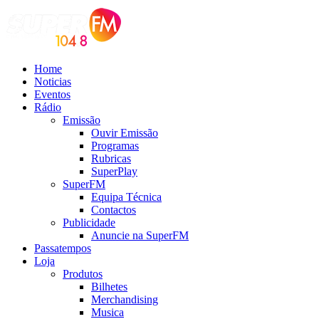
Home
Noticias
Eventos
Rádio
Emissão
Ouvir Emissão
Programas
Rubricas
SuperPlay
SuperFM
Equipa Técnica
Contactos
Publicidade
Anuncie na SuperFM
Passatempos
Loja
Produtos
Bilhetes
Merchandising
Musica