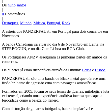
|
De
nuno.santos
|
0
Comentários
|
Destaques
,
Mundo
,
Música
,
Portugal
,
Rock
A estreia dos PANZERFAUST em Portugal para dois concertos em
Novembro.
A banda Canadiana irá atuar no dia 6 de Novembro em Leiria, na
STEREOGUN, e no dia 7 em Lisboa no RCA Club.
Os Portugueses ANZV asseguram as primeiras partes em ambos os
concertos.
Os bilhetes já estão disponíveis através da Unkind:
Leiria
e
Lisboa
PANZERFAUST são uma banda de Black metal que oferece uma
fusão brilhante de agressão crua com passagens atmosféricas.
Formados em 2005, focam os seus temas de guerras, mitologia e luta
existencial, criando uma experiência auditiva intensa que capta a
ferocidade como a beleza do género.
Com distorção de guitarras intrigadas, bateria implacável e