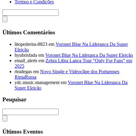
Termos e Condições
Últimos Comentários
litopedreira-8823
em
Voronet Blue Na Liderança Da Super
Eleição
hyubrisfada
em
Voronet Blue Na Liderança Da Super Eleição
email_alerts
em
Zebra Libra Lança Tour “Only For Fans” em
2025
rtradegas
em
Novo Single e Videoclipe dos Portuenses
RimaRussa
ydc.music.management
em
Voronet Blue Na Liderança Da
Super Eleição
Pesquisar
Últimos Eventos