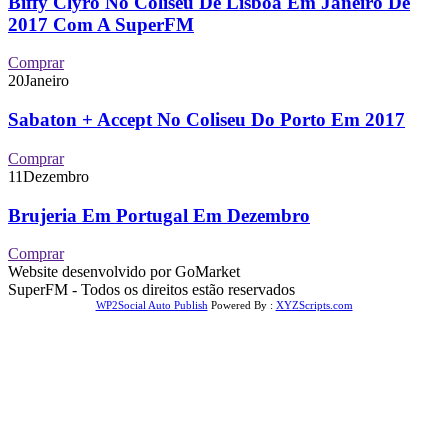
Biffy Clyro No Coliseu De Lisboa Em Janeiro De
2017 Com A SuperFM
Comprar
20
Janeiro
Sabaton + Accept No Coliseu Do Porto Em 2017
Comprar
11
Dezembro
Brujeria Em Portugal Em Dezembro
Comprar
Website desenvolvido por GoMarket
SuperFM - Todos os direitos estão reservados
WP2Social Auto Publish
Powered By :
XYZScripts.com