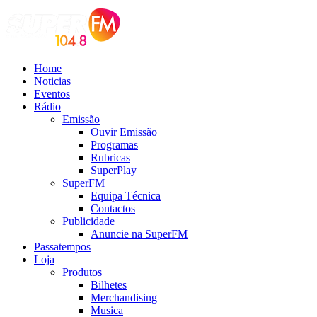
Home
Noticias
Eventos
Rádio
Emissão
Ouvir Emissão
Programas
Rubricas
SuperPlay
SuperFM
Equipa Técnica
Contactos
Publicidade
Anuncie na SuperFM
Passatempos
Loja
Produtos
Bilhetes
Merchandising
Musica