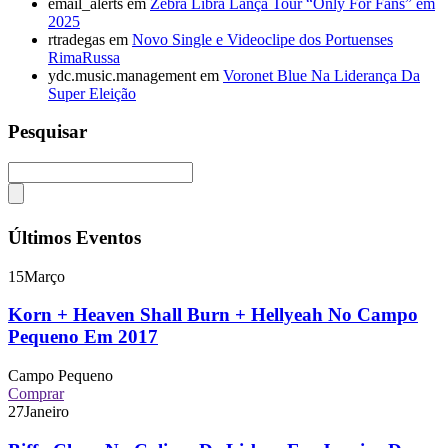
email_alerts
em
Zebra Libra Lança Tour “Only For Fans” em
2025
rtradegas
em
Novo Single e Videoclipe dos Portuenses
RimaRussa
ydc.music.management
em
Voronet Blue Na Liderança Da
Super Eleição
Pesquisar
Últimos Eventos
15
Março
Korn + Heaven Shall Burn + Hellyeah No Campo
Pequeno Em 2017
Campo Pequeno
Comprar
27
Janeiro