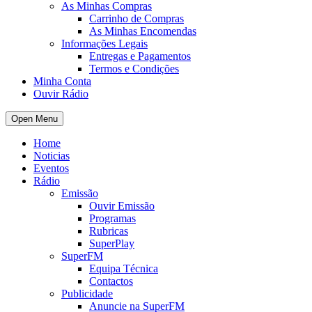
As Minhas Compras
Carrinho de Compras
As Minhas Encomendas
Informações Legais
Entregas e Pagamentos
Termos e Condições
Minha Conta
Ouvir Rádio
Open Menu
Home
Noticias
Eventos
Rádio
Emissão
Ouvir Emissão
Programas
Rubricas
SuperPlay
SuperFM
Equipa Técnica
Contactos
Publicidade
Anuncie na SuperFM