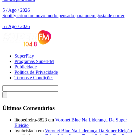
|
5 / Ago / 2026
Spotify criou um novo modo pensado para quem gosta de correr
|
5 / Ago / 2026
SuperPlay
Programas SuperFM
Publicidade
Politica de Privacidade
Termos e Condições
Últimos Comentários
litopedreira-8823
em
Voronet Blue Na Liderança Da Super
Eleição
hyubrisfada
em
Voronet Blue Na Liderança Da Super Eleição