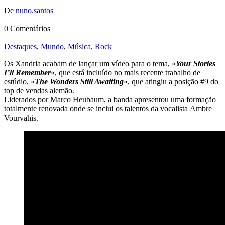
|
De
nuno.santos
|
0
Comentários
|
Destaques
,
Mundo
,
Música
,
Rock
Os Xandria acabam de lançar um vídeo para o tema, «
Your Stories
I’ll Remember
», que está incluído no mais recente trabalho de
estúdio, «
The Wonders Still Awaiting
», que atingiu a posição #9 do
top de vendas alemão.
Liderados por Marco Heubaum, a banda apresentou uma formação
totalmente renovada onde se inclui os talentos da vocalista Ambre
Vourvahis.