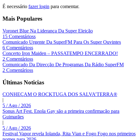
É necessário
fazer login
para comentar.
Mais Populares
Voronet Blue Na Liderança Da Super Eleição
15 Comentárioss
Comunicado Urgente Da SuperFM Para Os Super Ouvintes
6 Comentárioss
Concerto Iron Maiden – PASSATEMPO ENCERRADO!
2 Comentárioss
Comunicado Da Direcção De Programas Da Rádio SuperFM
2 Comentárioss
Últimas Noticias
CONHEÇAM O ROCKTUGA DOS SALVA’TERRA®
|
5 / Ago / 2026
Sonus Art Fest. Enola Gay são a primeira confirmação para
Guimarães
|
5 / Ago / 2026
Festival Vapor revela Iolanda, Rita Vian e Fogo Fogo nos primeiros
nomes para 2026