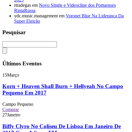
rtradegas
em
Novo Single e Videoclipe dos Portuenses
RimaRussa
ydc.music.management
em
Voronet Blue Na Liderança Da
Super Eleição
Pesquisar
Últimos Eventos
15
Março
Korn + Heaven Shall Burn + Hellyeah No Campo
Pequeno Em 2017
Campo Pequeno
Comprar
27
Janeiro
Biffy Clyro No Coliseu De Lisboa Em Janeiro De