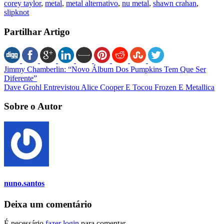
corey taylor
,
metal
,
metal alternativo
,
nu metal
,
shawn crahan
,
slipknot
Partilhar Artigo
Jimmy Chamberlin: “Novo Álbum Dos Pumpkins Tem Que Ser
Diferente”
Dave Grohl Entrevistou Alice Cooper E Tocou Frozen E Metallica
Sobre o Autor
nuno.santos
Deixa um comentário
É necessário
fazer login
para comentar.