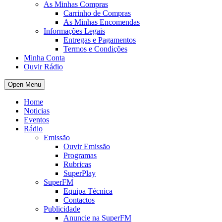
As Minhas Compras
Carrinho de Compras
As Minhas Encomendas
Informações Legais
Entregas e Pagamentos
Termos e Condições
Minha Conta
Ouvir Rádio
Open Menu
Home
Noticias
Eventos
Rádio
Emissão
Ouvir Emissão
Programas
Rubricas
SuperPlay
SuperFM
Equipa Técnica
Contactos
Publicidade
Anuncie na SuperFM