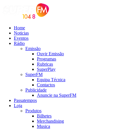
Home
Noticias
Eventos
Rádio
Emissão
Ouvir Emissão
Programas
Rubricas
SuperPlay
SuperFM
Equipa Técnica
Contactos
Publicidade
Anuncie na SuperFM
Passatempos
Loja
Produtos
Bilhetes
Merchandising
Musica