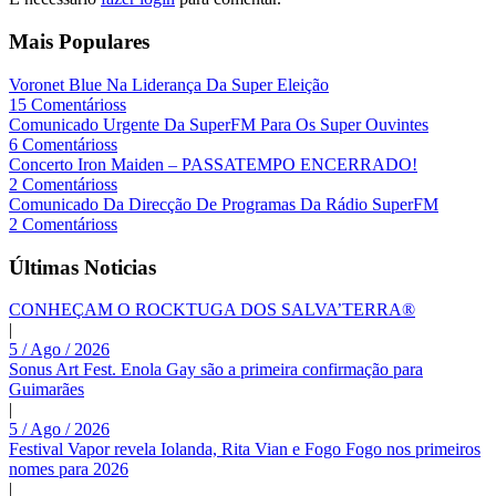
Mais Populares
Voronet Blue Na Liderança Da Super Eleição
15 Comentárioss
Comunicado Urgente Da SuperFM Para Os Super Ouvintes
6 Comentárioss
Concerto Iron Maiden – PASSATEMPO ENCERRADO!
2 Comentárioss
Comunicado Da Direcção De Programas Da Rádio SuperFM
2 Comentárioss
Últimas Noticias
CONHEÇAM O ROCKTUGA DOS SALVA’TERRA®
|
5 / Ago / 2026
Sonus Art Fest. Enola Gay são a primeira confirmação para
Guimarães
|
5 / Ago / 2026
Festival Vapor revela Iolanda, Rita Vian e Fogo Fogo nos primeiros
nomes para 2026
|