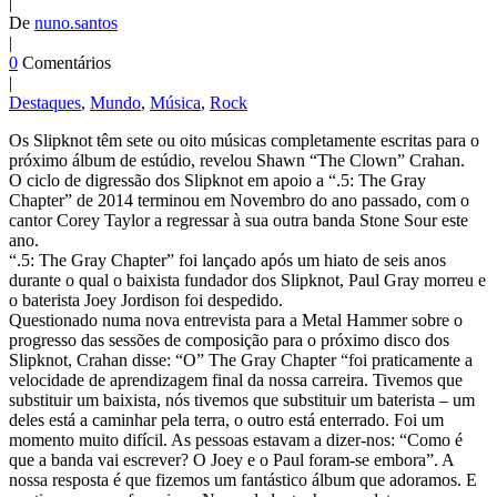
|
De
nuno.santos
|
0
Comentários
|
Destaques
,
Mundo
,
Música
,
Rock
Os Slipknot têm sete ou oito músicas completamente escritas para o
próximo álbum de estúdio, revelou Shawn “The Clown” Crahan.
O ciclo de digressão dos Slipknot em apoio a “.5: The Gray
Chapter” de 2014 terminou em Novembro do ano passado, com o
cantor Corey Taylor a regressar à sua outra banda Stone Sour este
ano.
“.5: The Gray Chapter” foi lançado após um hiato de seis anos
durante o qual o baixista fundador dos Slipknot, Paul Gray morreu e
o baterista Joey Jordison foi despedido.
Questionado numa nova entrevista para a Metal Hammer sobre o
progresso das sessões de composição para o próximo disco dos
Slipknot, Crahan disse: “O” The Gray Chapter “foi praticamente a
velocidade de aprendizagem final da nossa carreira. Tivemos que
substituir um baixista, nós tivemos que substituir um baterista – um
deles está a caminhar pela terra, o outro está enterrado. Foi um
momento muito difícil. As pessoas estavam a dizer-nos: “Como é
que a banda vai escrever? O Joey e o Paul foram-se embora”. A
nossa resposta é que fizemos um fantástico álbum que adoramos. E