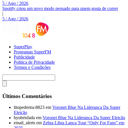
5 / Ago / 2026
Spotify criou um novo modo pensado para quem gosta de correr
|
5 / Ago / 2026
SuperPlay
Programas SuperFM
Publicidade
Politica de Privacidade
Termos e Condições
Últimos Comentários
litopedreira-8823
em
Voronet Blue Na Liderança Da Super
Eleição
hyubrisfada
em
Voronet Blue Na Liderança Da Super Eleição
email_alerts
em
Zebra Libra Lança Tour “Only For Fans” em
2025