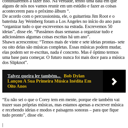
continuaremos a fazer isso. Na verdade, tenho uma data em que
alguns de nós nos vamos reunir em um estúdio e fazer as coisas
acontecerem para o próximo álbum “.
De acordo com o percussionista, ele, o guitarrista Jim Root e o
baterista Jay Weinberg foram a Los Angeles no início do ano para
“organizar tudo o que escrevemos na estrada. Escrevemos 50
ideias”, disse ele. “Passámos duas semanas a organizar tudo e
adicionámos algumas coisas escritas há um ano”.
Shawn acrescentou: “Temos mais de vinte e sete ideias prontas- sete
ou oito delas são músicas completas. Essas músicas podem mudar,
elas podem ser re-escritas, nada é concreto. Mas é óptimo termos
uma base para começar. O futuro nunca foi mais doce para a música
dos Slipknot”.
Talvez queira ler também...
Bob Dylan
Lançou A Sua Primeira Música Inédita Em
Oito Anos
“Eu não sei o que o Corey tem em mente, porque ele também vai
trazer suas próprias músicas, mas estamos apenas a escrever música
e recebendo ideias e modos e paisagens sonoras – para que fique
tudo pronto”, disse ele.
|