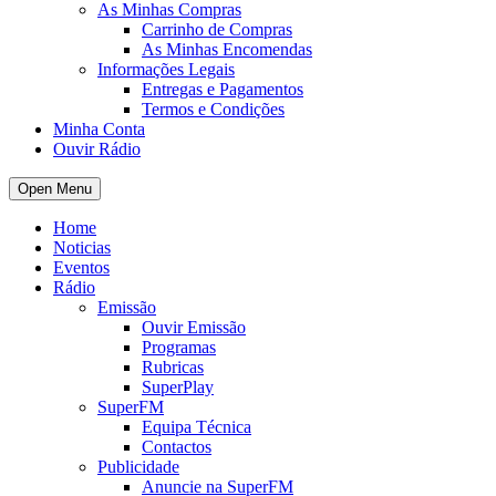
As Minhas Compras
Carrinho de Compras
As Minhas Encomendas
Informações Legais
Entregas e Pagamentos
Termos e Condições
Minha Conta
Ouvir Rádio
Open Menu
Home
Noticias
Eventos
Rádio
Emissão
Ouvir Emissão
Programas
Rubricas
SuperPlay
SuperFM
Equipa Técnica
Contactos
Publicidade
Anuncie na SuperFM