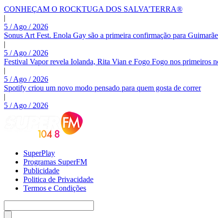
CONHEÇAM O ROCKTUGA DOS SALVA’TERRA®
|
5 / Ago / 2026
Sonus Art Fest. Enola Gay são a primeira confirmação para Guimarãe
|
5 / Ago / 2026
Festival Vapor revela Iolanda, Rita Vian e Fogo Fogo nos primeiros 
|
5 / Ago / 2026
Spotify criou um novo modo pensado para quem gosta de correr
|
5 / Ago / 2026
SuperPlay
Programas SuperFM
Publicidade
Politica de Privacidade
Termos e Condições