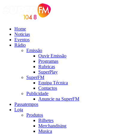
Home
Noticias
Eventos
Rádio
Emissão
Ouvir Emissão
Programas
Rubricas
SuperPlay
SuperFM
Equipa Técnica
Contactos
Publicidade
Anuncie na SuperFM
Passatempos
Loja
Produtos
Bilhetes
Merchandising
Musica