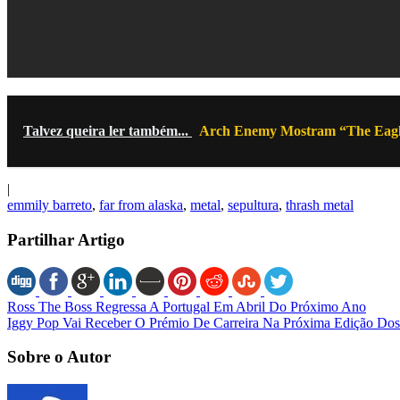
Talvez queira ler também...
Arch Enemy Mostram “The Eagl
|
emmily barreto
,
far from alaska
,
metal
,
sepultura
,
thrash metal
Partilhar Artigo
Ross The Boss Regressa A Portugal Em Abril Do Próximo Ano
Iggy Pop Vai Receber O Prémio De Carreira Na Próxima Edição D
Sobre o Autor