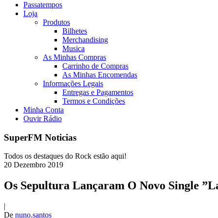
Passatempos
Loja
Produtos
Bilhetes
Merchandising
Musica
As Minhas Compras
Carrinho de Compras
As Minhas Encomendas
Informações Legais
Entregas e Pagamentos
Termos e Condições
Minha Conta
Ouvir Rádio
SuperFM Noticias
Todos os destaques do Rock estão aqui!
20
Dezembro
2019
Os Sepultura Lançaram O Novo Single ”L
|
De
nuno.santos