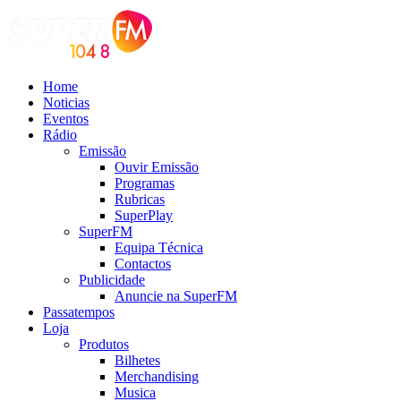
Home
Noticias
Eventos
Rádio
Emissão
Ouvir Emissão
Programas
Rubricas
SuperPlay
SuperFM
Equipa Técnica
Contactos
Publicidade
Anuncie na SuperFM
Passatempos
Loja
Produtos
Bilhetes
Merchandising
Musica