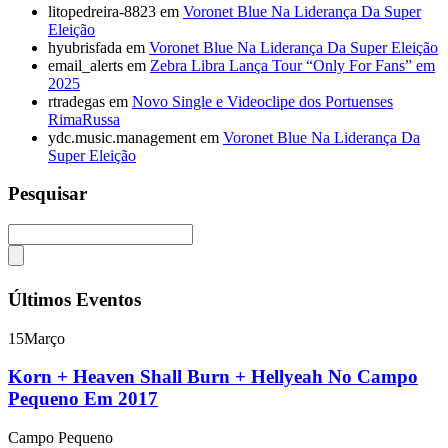
litopedreira-8823
em
Voronet Blue Na Liderança Da Super
Eleição
hyubrisfada
em
Voronet Blue Na Liderança Da Super Eleição
email_alerts
em
Zebra Libra Lança Tour “Only For Fans” em
2025
rtradegas
em
Novo Single e Videoclipe dos Portuenses
RimaRussa
ydc.music.management
em
Voronet Blue Na Liderança Da
Super Eleição
Pesquisar
Últimos Eventos
15
Março
Korn + Heaven Shall Burn + Hellyeah No Campo
Pequeno Em 2017
Campo Pequeno