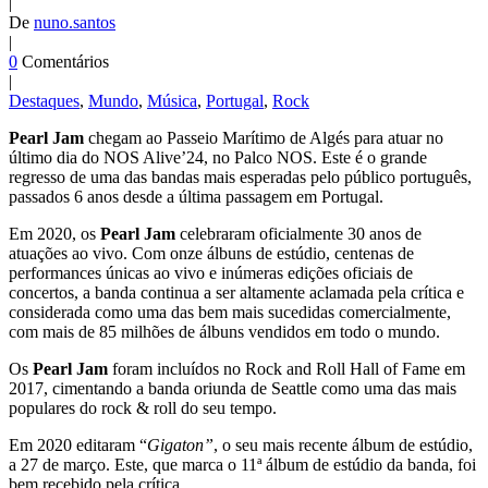
|
De
nuno.santos
|
0
Comentários
|
Destaques
,
Mundo
,
Música
,
Portugal
,
Rock
Pearl Jam
chegam ao Passeio Marítimo de Algés para atuar no
último dia do NOS Alive’24, no Palco NOS. Este é o grande
regresso de uma das bandas mais esperadas pelo público português,
passados 6 anos desde a última passagem em Portugal.
Em 2020, os
Pearl Jam
celebraram oficialmente 30 anos de
atuações ao vivo. Com onze álbuns de estúdio, centenas de
performances únicas ao vivo e inúmeras edições oficiais de
concertos, a banda continua a ser altamente aclamada pela crítica e
considerada como uma das bem mais sucedidas comercialmente,
com mais de 85 milhões de álbuns vendidos em todo o mundo.
Os
Pearl Jam
foram incluídos no Rock and Roll Hall of Fame em
2017, cimentando a banda oriunda de Seattle como uma das mais
populares do rock & roll do seu tempo.
Em 2020 editaram “
Gigaton”
, o seu mais recente álbum de estúdio,
a 27 de março. Este, que marca o 11ª álbum de estúdio da banda, foi
bem recebido pela crítica.