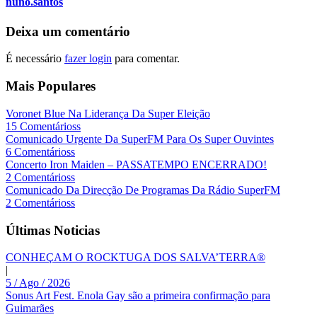
nuno.santos
Deixa um comentário
É necessário
fazer login
para comentar.
Mais Populares
Voronet Blue Na Liderança Da Super Eleição
15 Comentárioss
Comunicado Urgente Da SuperFM Para Os Super Ouvintes
6 Comentárioss
Concerto Iron Maiden – PASSATEMPO ENCERRADO!
2 Comentárioss
Comunicado Da Direcção De Programas Da Rádio SuperFM
2 Comentárioss
Últimas Noticias
CONHEÇAM O ROCKTUGA DOS SALVA’TERRA®
|
5 / Ago / 2026
Sonus Art Fest. Enola Gay são a primeira confirmação para
Guimarães