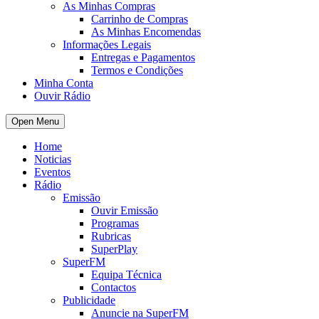
As Minhas Compras
Carrinho de Compras
As Minhas Encomendas
Informações Legais
Entregas e Pagamentos
Termos e Condições
Minha Conta
Ouvir Rádio
Open Menu
Home
Noticias
Eventos
Rádio
Emissão
Ouvir Emissão
Programas
Rubricas
SuperPlay
SuperFM
Equipa Técnica
Contactos
Publicidade
Anuncie na SuperFM