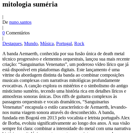
mitologia suméria
|
De
nuno.santos
|
0
Comentários
|
Destaques
,
Mundo
,
Música
,
Portugal
,
Rock
A banda Aemaerth, conhecida por sua fusão única de death metal
técnico progressivo e elementos orquestrais, lançou sua mais recente
criação: “Sanguinarius Venenatus”, um poderoso vídeo lírico que já
está disponível em plataformas digitais. Este lançamento é uma
vitrine da abordagem distinta da banda ao combinar composições
musicais complexas com narrativas mitológicas profundamente
evocativas. A canção explora os mistérios e o simbolismo do antigo
misticismo sumério, tecendo uma história rica em detalhes líricos e
atmosferas sonoras únicas. Dos riffs de guitarra complexos às
passagens orquestrais e vocais dramáticos, “Sanguinarius
Venenatus” encapsula o estilo característico de Aemaerth, levando-
nos numa viagem sonora através do desconhecido. A banda,
fundada em Bogotá em 2013 pelo vocalista e letrista português Alex
de Borba, evoluiu significativamente ao longo dos anos. A sua visão
sempre foi clara: combinar a intensidade do metal com uma narrativa