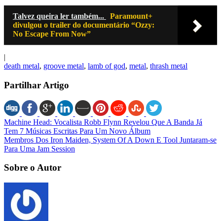
Talvez queira ler também...
Paramount+
divulgou o trailer do documentário “Ozzy:
No Escape From Now”
|
death metal
,
groove metal
,
lamb of god
,
metal
,
thrash metal
Partilhar Artigo
Machine Head: Vocalista Robb Flynn Revelou Que A Banda Já
Tem 7 Músicas Escritas Para Um Novo Álbum
Membros Dos Iron Maiden, System Of A Down E Tool Juntaram-se
Para Uma Jam Session
Sobre o Autor