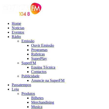
Home
Noticias
Eventos
Rádio
Emissão
Ouvir Emissão
Programas
Rubricas
SuperPlay
SuperFM
Equipa Técnica
Contactos
Publicidade
Anuncie na SuperFM
Passatempos
Loja
Produtos
Bilhetes
Merchandising
Musica