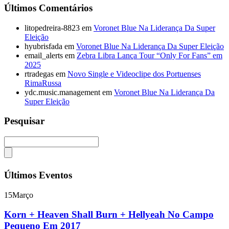
Últimos Comentários
litopedreira-8823
em
Voronet Blue Na Liderança Da Super
Eleição
hyubrisfada
em
Voronet Blue Na Liderança Da Super Eleição
email_alerts
em
Zebra Libra Lança Tour “Only For Fans” em
2025
rtradegas
em
Novo Single e Videoclipe dos Portuenses
RimaRussa
ydc.music.management
em
Voronet Blue Na Liderança Da
Super Eleição
Pesquisar
Últimos Eventos
15
Março
Korn + Heaven Shall Burn + Hellyeah No Campo
Pequeno Em 2017