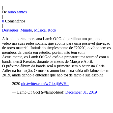
|
De
nuno.santos
|
0
Comentários
|
Destaques
,
Mundo
,
Música
,
Rock
A banda norte-americana Lamb Of God partilhou um pequeno
vídeo nas suas redes sociais, que aponta para uma possível gravação
de novo material. Intitulado simplesmente de “2020”, o vídeo tem os
membros da banda em estúdio, porém, não tem som.
Actualmente, os Lamb Of God estão a preparar uma tourneé com a
banda alemã Kreator, durante os meses de Março e Abril.
O próximo álbum da banda será o primeiro sem o baterista Chris
Adler na formação. O músico anunciou a sua saída oficialmente em
2019, ainda dando a entender que não foi de facto a sua escolha.
2020
pic.twitter.com/wGkxtjbWHd
— Lamb Of God (@lambofgod)
December 31, 2019