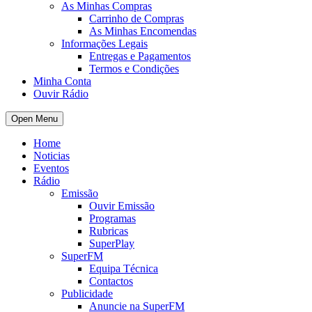
As Minhas Compras
Carrinho de Compras
As Minhas Encomendas
Informações Legais
Entregas e Pagamentos
Termos e Condições
Minha Conta
Ouvir Rádio
Open Menu
Home
Noticias
Eventos
Rádio
Emissão
Ouvir Emissão
Programas
Rubricas
SuperPlay
SuperFM
Equipa Técnica
Contactos
Publicidade
Anuncie na SuperFM