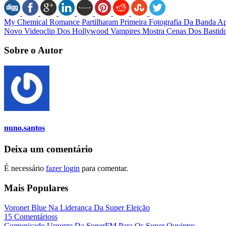
My Chemical Romance Partilharam Primeira Fotografia Da Banda A
Novo Videoclip Dos Hollywood Vampires Mostra Cenas Dos Bastido
Sobre o Autor
nuno.santos
Deixa um comentário
É necessário
fazer login
para comentar.
Mais Populares
Voronet Blue Na Liderança Da Super Eleição
15 Comentárioss
Comunicado Urgente Da SuperFM Para Os Super Ouvintes