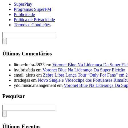
SuperPlay
Programas SuperFM
Publicidade
Politica de Privacidade
Termos e Condições
Últimos Comentários
litopedreira-8823
em
Voronet Blue Na Liderança Da Super Ele
hyubrisfada
em
Voronet Blue Na Liderança Da Super Eleição
email_alerts
em
Zebra Libra Lança Tour “Only For Fans” em 
rtradegas
em
Novo Single e Videoclipe dos Portuenses RimaR
ydc.music.management
em
Voronet Blue Na Liderança Da Sup
Pesquisar
Últimos Eventos