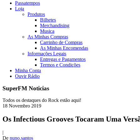
Passatempos
Loja
Produtos
Bilhetes
Merchandising
Musica
As Minhas Compras
Carrinho de Compras
As Minhas Encomendas
Informações Legais
Entregas e Pagamentos
Termos e Condições
Minha Conta
Ouvir Rádio
SuperFM Noticias
Todos os destaques do Rock estão aqui!
18
Novembro
2019
Os Infectious Grooves Tocaram Uma Vers
|
De
nuno.santos