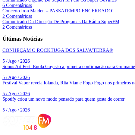
6 Comentárioss
Concerto Iron Maiden – PASSATEMPO ENCERRADO!
2 Comentárioss
Comunicado Da Direcção De Programas Da Rádio SuperFM
2 Comentárioss
Últimas Noticias
CONHEÇAM O ROCKTUGA DOS SALVA’TERRA®
|
5 / Ago / 2026
Sonus Art Fest. Enola Gay são a primeira confirmação para Guimarãe
|
5 / Ago / 2026
Festival Vapor revela Iolanda, Rita Vian e Fogo Fogo nos primeiros 
|
5 / Ago / 2026
Spotify criou um novo modo pensado para quem gosta de correr
|
5 / Ago / 2026