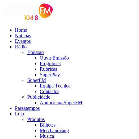
Home
Noticias
Eventos
Rádio
Emissão
Ouvir Emissão
Programas
Rubricas
SuperPlay
SuperFM
Equipa Técnica
Contactos
Publicidade
Anuncie na SuperFM
Passatempos
Loja
Produtos
Bilhetes
Merchandising
Musica