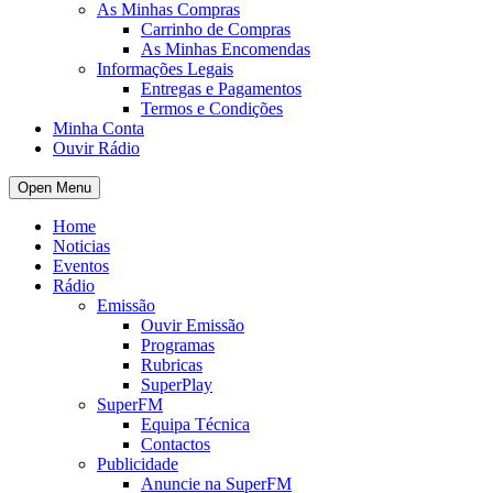
As Minhas Compras
Carrinho de Compras
As Minhas Encomendas
Informações Legais
Entregas e Pagamentos
Termos e Condições
Minha Conta
Ouvir Rádio
Open Menu
Home
Noticias
Eventos
Rádio
Emissão
Ouvir Emissão
Programas
Rubricas
SuperPlay
SuperFM
Equipa Técnica
Contactos
Publicidade
Anuncie na SuperFM