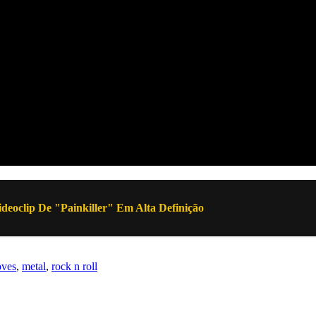
deoclip De "Painkiller" Em Alta Definição
oves
,
metal
,
rock n roll