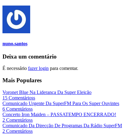
nuno.santos
Deixa um comentário
É necessário
fazer login
para comentar.
Mais Populares
Voronet Blue Na Liderança Da Super Eleição
15 Comentárioss
Comunicado Urgente Da SuperFM Para Os Super Ouvintes
6 Comentárioss
Concerto Iron Maiden – PASSATEMPO ENCERRADO!
2 Comentárioss
Comunicado Da Direcção De Programas Da Rádio SuperFM
2 Comentárioss