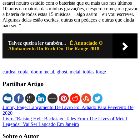
estarei noutro estúdio com o baterista que eu mais uso nos últimos
10 anos na maioria das minhas gravações, e espero começar a gravar
a bateria de todas estas 15 músicas. – algo assim – eu vou escrever.
Algumas delas estão escritas, outras em pedaços e outras que ainda
não sei. ”
Talvez queira ler também...
É Anunciado O
Alinhamento Do Rock On The Range 2018
|
cardeal copia
,
doom metal
,
ghost
,
metal
,
tobias forge
Partilhar Artigo
Jimmy Page: Lançamento De Livro Foi Adiado Para Fevereiro De
2020
Livro “Raising Hell: Backstage Tales From The Lives of Metal
Legends” Vai Ser Lançado Em Janeiro
Sobre o Autor