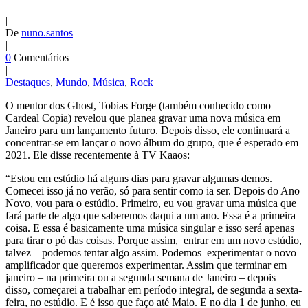
|
De
nuno.santos
|
0
Comentários
|
Destaques
,
Mundo
,
Música
,
Rock
O mentor dos Ghost, Tobias Forge (também conhecido como
Cardeal Copia) revelou que planea gravar uma nova música em
Janeiro para um lançamento futuro. Depois disso, ele continuará a
concentrar-se em lançar o novo álbum do grupo, que é esperado em
2021. Ele disse recentemente à TV Kaaos:
“Estou em estúdio há alguns dias para gravar algumas demos.
Comecei isso já no verão, só para sentir como ia ser. Depois do Ano
Novo, vou para o estúdio. Primeiro, eu vou gravar uma música que
fará parte de algo que saberemos daqui a um ano. Essa é a primeira
coisa. E essa é basicamente uma música singular e isso será apenas
para tirar o pó das coisas. Porque assim, entrar em um novo estúdio,
talvez – podemos tentar algo assim. Podemos experimentar o novo
amplificador que queremos experimentar. Assim que terminar em
janeiro – na primeira ou a segunda semana de Janeiro – depois
disso, começarei a trabalhar em período integral, de segunda a sexta-
feira, no estúdio. E é isso que faço até Maio. E no dia 1 de junho, eu