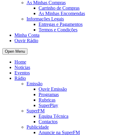
As Minhas Compras
Carrinho de Compras
As Minhas Encomendas
Informações Legais
Entregas e Pagamentos
Termos e Condições
Minha Conta
Ouvir Rádio
Open Menu
Home
Noticias
Eventos
Rádio
Emissão
Ouvir Emissão
Programas
Rubricas
SuperPlay
SuperFM
Equipa Técnica
Contactos
Publicidade
Anuncie na SuperFM