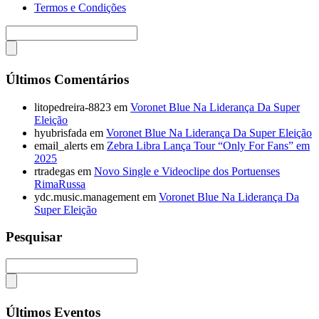
Termos e Condições
Últimos Comentários
litopedreira-8823
em
Voronet Blue Na Liderança Da Super
Eleição
hyubrisfada
em
Voronet Blue Na Liderança Da Super Eleição
email_alerts
em
Zebra Libra Lança Tour “Only For Fans” em
2025
rtradegas
em
Novo Single e Videoclipe dos Portuenses
RimaRussa
ydc.music.management
em
Voronet Blue Na Liderança Da
Super Eleição
Pesquisar
Últimos Eventos