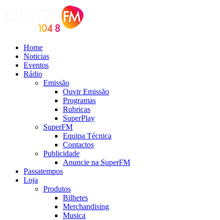
Home
Noticias
Eventos
Rádio
Emissão
Ouvir Emissão
Programas
Rubricas
SuperPlay
SuperFM
Equipa Técnica
Contactos
Publicidade
Anuncie na SuperFM
Passatempos
Loja
Produtos
Bilhetes
Merchandising
Musica