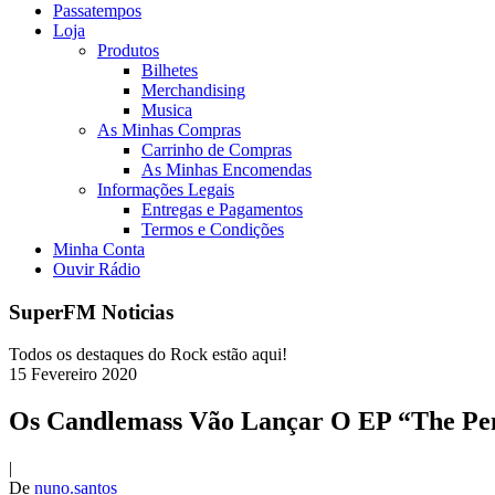
Passatempos
Loja
Produtos
Bilhetes
Merchandising
Musica
As Minhas Compras
Carrinho de Compras
As Minhas Encomendas
Informações Legais
Entregas e Pagamentos
Termos e Condições
Minha Conta
Ouvir Rádio
SuperFM Noticias
Todos os destaques do Rock estão aqui!
15
Fevereiro
2020
Os Candlemass Vão Lançar O EP “The P
|
De
nuno.santos