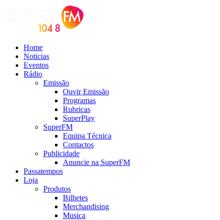
Home
Noticias
Eventos
Rádio
Emissão
Ouvir Emissão
Programas
Rubricas
SuperPlay
SuperFM
Equipa Técnica
Contactos
Publicidade
Anuncie na SuperFM
Passatempos
Loja
Produtos
Bilhetes
Merchandising
Musica