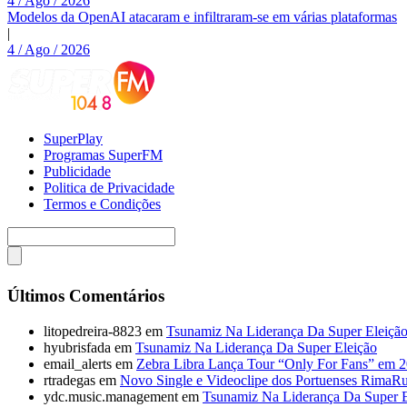
4 / Ago / 2026
Modelos da OpenAI atacaram e infiltraram-se em várias plataformas
|
4 / Ago / 2026
SuperPlay
Programas SuperFM
Publicidade
Politica de Privacidade
Termos e Condições
Últimos Comentários
litopedreira-8823
em
Tsunamiz Na Liderança Da Super Eleiçã
hyubrisfada
em
Tsunamiz Na Liderança Da Super Eleição
email_alerts
em
Zebra Libra Lança Tour “Only For Fans” em 
rtradegas
em
Novo Single e Videoclipe dos Portuenses RimaR
ydc.music.management
em
Tsunamiz Na Liderança Da Super E