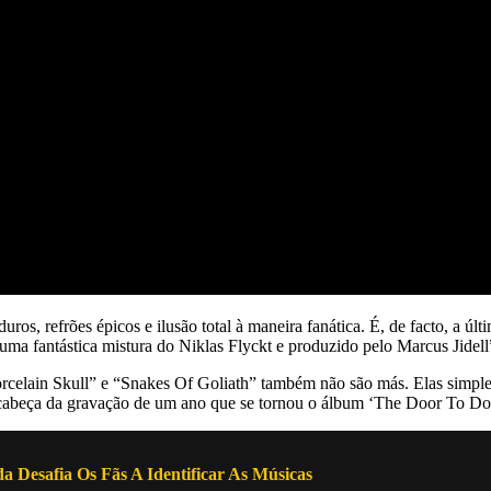
uros, refrões épicos e ilusão total à maneira fanática. É, de facto, a
uma fantástica mistura do Niklas Flyckt e produzido pelo Marcus Jidell
celain Skull” e “Snakes Of Goliath” também não são más. Elas simple
a-cabeça da gravação de um ano que se tornou o álbum ‘The Door To D
 Desafia Os Fãs A Identificar As Músicas