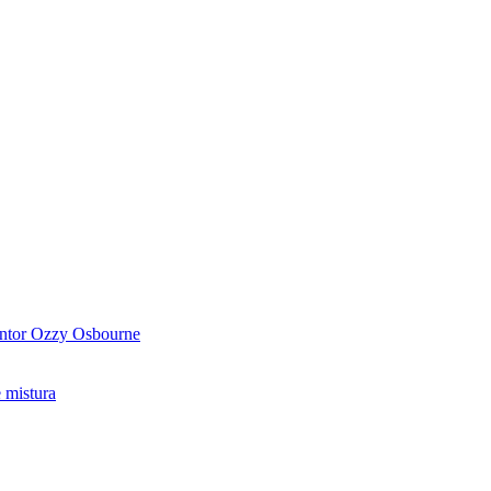
antor Ozzy Osbourne
 mistura