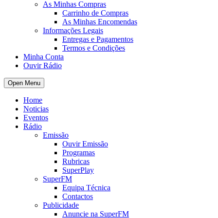
As Minhas Compras
Carrinho de Compras
As Minhas Encomendas
Informações Legais
Entregas e Pagamentos
Termos e Condições
Minha Conta
Ouvir Rádio
Open Menu
Home
Noticias
Eventos
Rádio
Emissão
Ouvir Emissão
Programas
Rubricas
SuperPlay
SuperFM
Equipa Técnica
Contactos
Publicidade
Anuncie na SuperFM