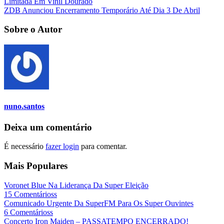
Limitada Em Vinil Dourado
ZDB Anunciou Encerramento Temporário Até Dia 3 De Abril
Sobre o Autor
nuno.santos
Deixa um comentário
É necessário
fazer login
para comentar.
Mais Populares
Voronet Blue Na Liderança Da Super Eleição
15 Comentárioss
Comunicado Urgente Da SuperFM Para Os Super Ouvintes
6 Comentárioss
Concerto Iron Maiden – PASSATEMPO ENCERRADO!