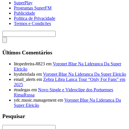
SuperPlay
Programas SuperFM
Publicidade
Politica de Privacidade
Termos e Condições
Últimos Comentários
litopedreira-8823
em
Voronet Blue Na Liderança Da Super
Eleição
hyubrisfada
em
Voronet Blue Na Liderança Da Super Eleição
email_alerts
em
Zebra Libra Lança Tour “Only For Fans” em
2025
rtradegas
em
Novo Single e Videoclipe dos Portuenses
RimaRussa
ydc.music.management
em
Voronet Blue Na Liderança Da
Super Eleição
Pesquisar