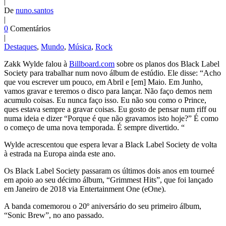
|
De
nuno.santos
|
0
Comentários
|
Destaques
,
Mundo
,
Música
,
Rock
Zakk Wylde falou à
Billboard.com
sobre os planos dos Black Label
Society para trabalhar num novo álbum de estúdio. Ele disse: “Acho
que vou escrever um pouco, em Abril e [em] Maio. Em Junho,
vamos gravar e teremos o disco para lançar. Não faço demos nem
acumulo coisas. Eu nunca faço isso. Eu não sou como o Prince,
ques estava sempre a gravar coisas. Eu gosto de pensar num riff ou
numa ideia e dizer “Porque é que não gravamos isto hoje?” É como
o começo de uma nova temporada. É sempre divertido. “
Wylde acrescentou que espera levar a Black Label Society de volta
à estrada na Europa ainda este ano.
Os Black Label Society passaram os últimos dois anos em tourneé
em apoio ao seu décimo álbum, “Grimmest Hits”, que foi lançado
em Janeiro de 2018 via Entertainment One (eOne).
A banda comemorou o 20º aniversário do seu primeiro álbum,
“Sonic Brew”, no ano passado.