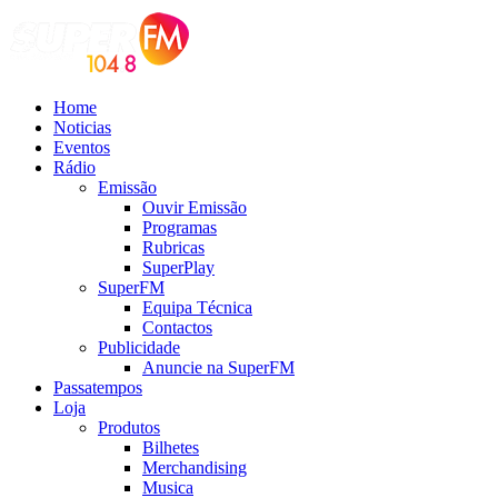
Home
Noticias
Eventos
Rádio
Emissão
Ouvir Emissão
Programas
Rubricas
SuperPlay
SuperFM
Equipa Técnica
Contactos
Publicidade
Anuncie na SuperFM
Passatempos
Loja
Produtos
Bilhetes
Merchandising
Musica