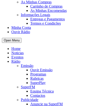
As Minhas Compras
Carrinho de Compras
As Minhas Encomendas
Informações Legais
Entregas e Pagamentos
Termos e Condições
Minha Conta
Ouvir Rádio
Open Menu
Home
Noticias
Eventos
Rádio
Emissão
Ouvir Emissão
Programas
Rubricas
SuperPlay
SuperFM
Equipa Técnica
Contactos
Publicidade
Anuncie na SuperFM