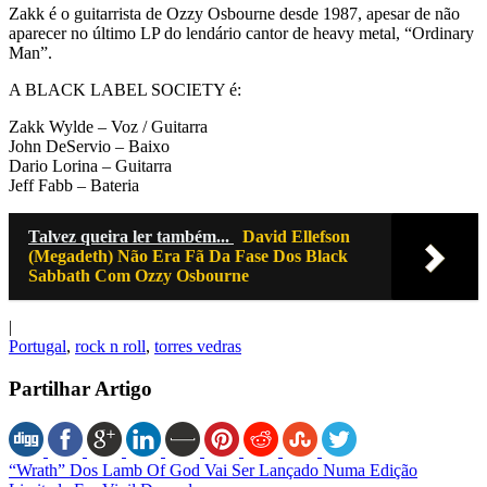
Zakk é o guitarrista de Ozzy Osbourne desde 1987, apesar de não
aparecer no último LP do lendário cantor de heavy metal, “Ordinary
Man”.
A BLACK LABEL SOCIETY é:
Zakk Wylde – Voz / Guitarra
John DeServio – Baixo
Dario Lorina – Guitarra
Jeff Fabb – Bateria
Talvez queira ler também...
David Ellefson
(Megadeth) Não Era Fã Da Fase Dos Black
Sabbath Com Ozzy Osbourne
|
Portugal
,
rock n roll
,
torres vedras
Partilhar Artigo
“Wrath” Dos Lamb Of God Vai Ser Lançado Numa Edição