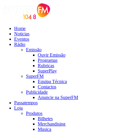
Home
Noticias
Eventos
Rádio
Emissão
Ouvir Emissão
Programas
Rubricas
SuperPlay
SuperFM
Equipa Técnica
Contactos
Publicidade
Anuncie na SuperFM
Passatempos
Loja
Produtos
Bilhetes
Merchandising
Musica