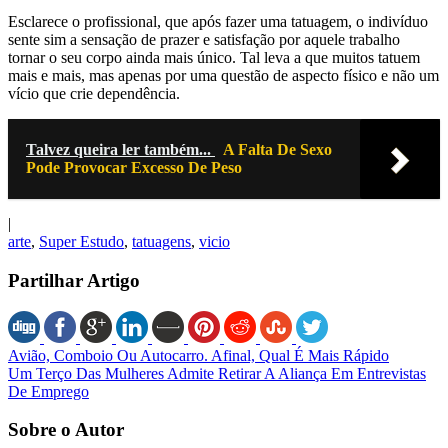
Esclarece o profissional, que após fazer uma tatuagem, o indivíduo
sente sim a sensação de prazer e satisfação por aquele trabalho
tornar o seu corpo ainda mais único. Tal leva a que muitos tatuem
mais e mais, mas apenas por uma questão de aspecto físico e não um
vício que crie dependência.
Talvez queira ler também...
A Falta De Sexo
Pode Provocar Excesso De Peso
|
arte
,
Super Estudo
,
tatuagens
,
vicio
Partilhar Artigo
Avião, Comboio Ou Autocarro. Afinal, Qual É Mais Rápido
Um Terço Das Mulheres Admite Retirar A Aliança Em Entrevistas
De Emprego
Sobre o Autor