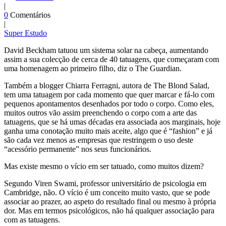
|
0
Comentários
|
Super Estudo
David Beckham tatuou um sistema solar na cabeça, aumentando
assim a sua colecção de cerca de 40 tatuagens, que começaram com
uma homenagem ao primeiro filho, diz o The Guardian.
Também a blogger Chiarra Ferragni, autora de The Blond Salad,
tem uma tatuagem por cada momento que quer marcar e fá-lo com
pequenos apontamentos desenhados por todo o corpo. Como eles,
muitos outros vão assim preenchendo o corpo com a arte das
tatuagens, que se há umas décadas era associada aos marginais, hoje
ganha uma conotação muito mais aceite, algo que é “fashion” e já
são cada vez menos as empresas que restringem o uso deste
“acessório permanente” nos seus funcionários.
Mas existe mesmo o vício em ser tatuado, como muitos dizem?
Segundo Viren Swami, professor universitário de psicologia em
Cambridge, não. O vício é um conceito muito vasto, que se pode
associar ao prazer, ao aspeto do resultado final ou mesmo à própria
dor. Mas em termos psicológicos, não há qualquer associação para
com as tatuagens.