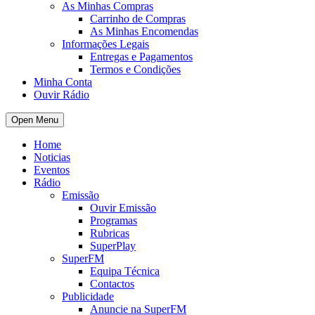
As Minhas Compras
Carrinho de Compras
As Minhas Encomendas
Informações Legais
Entregas e Pagamentos
Termos e Condições
Minha Conta
Ouvir Rádio
Open Menu
Home
Noticias
Eventos
Rádio
Emissão
Ouvir Emissão
Programas
Rubricas
SuperPlay
SuperFM
Equipa Técnica
Contactos
Publicidade
Anuncie na SuperFM