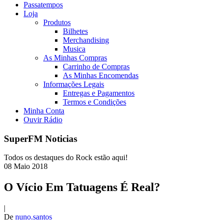
Passatempos
Loja
Produtos
Bilhetes
Merchandising
Musica
As Minhas Compras
Carrinho de Compras
As Minhas Encomendas
Informações Legais
Entregas e Pagamentos
Termos e Condições
Minha Conta
Ouvir Rádio
SuperFM Noticias
Todos os destaques do Rock estão aqui!
08
Maio
2018
O Vício Em Tatuagens É Real?
|
De
nuno.santos