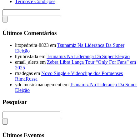
Termos e Condições
Últimos Comentários
litopedreira-8823
em
Tsunamiz Na Liderança Da Super
Eleição
hyubrisfada
em
Tsunamiz Na Liderança Da Super Eleição
email_alerts
em
Zebra Libra Lança Tour “Only For Fans” em
2025
rtradegas
em
Novo Single e Videoclipe dos Portuenses
RimaRussa
ydc.music.management
em
Tsunamiz Na Liderança Da Super
Eleição
Pesquisar
Últimos Eventos